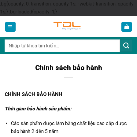
.bg{opacity: 0; transition: opacity 1s; -webkit-transition: opacity
Skip
1s;} .bg-loaded{opacity: 1;}
to
content
Tìm
kiếm:
Chính sách bảo hành
CHÍNH SÁCH BẢO HÀNH
Thời gian bảo hành sản phẩm:
Các sản phẩm được làm bằng chất liệu cao cấp được
bảo hành 2 đến 5 năm.