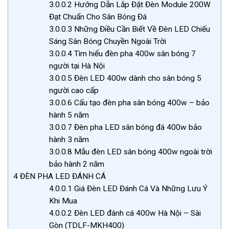
3.0.0.2
Hướng Dẫn Lắp Đặt Đèn Module 200W
Đạt Chuẩn Cho Sân Bóng Đá
3.0.0.3
Những Điều Cần Biết Về Đèn LED Chiếu
Sáng Sân Bóng Chuyền Ngoài Trời
3.0.0.4
Tìm hiểu đèn pha 400w sân bóng 7
người tại Hà Nội
3.0.0.5
Đèn LED 400w dành cho sân bóng 5
người cao cấp
3.0.0.6
Cấu tạo đèn pha sân bóng 400w – bảo
hành 5 năm
3.0.0.7
Đèn pha LED sân bóng đá 400w bảo
hành 3 năm
3.0.0.8
Mẫu đèn LED sân bóng 400w ngoài trời
bảo hành 2 năm
4
ĐÈN PHA LED ĐÁNH CÁ
4.0.0.1
Giá Đèn LED Đánh Cá Và Những Lưu Ý
Khi Mua
4.0.0.2
Đèn LED đánh cá 400w Hà Nội – Sài
Gòn (TDLF-MKH400)