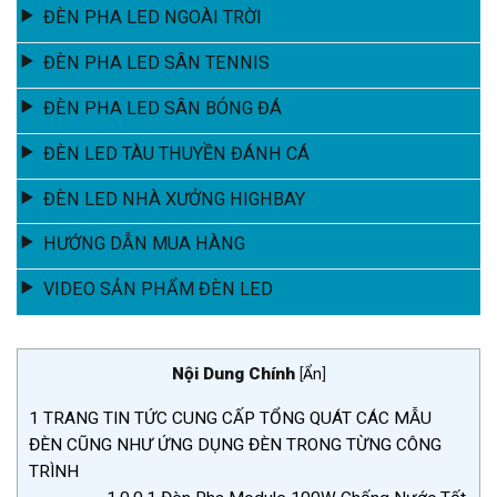
ĐÈN PHA LED NGOÀI TRỜI
ĐÈN PHA LED SÂN TENNIS
ĐÈN PHA LED SÂN BÓNG ĐÁ
ĐÈN LED TÀU THUYỀN ĐÁNH CÁ
ĐÈN LED NHÀ XƯỞNG HIGHBAY
HƯỚNG DẪN MUA HÀNG
VIDEO SẢN PHẨM ĐÈN LED
Nội Dung Chính
[
Ẩn
]
1
TRANG TIN TỨC CUNG CẤP TỔNG QUÁT CÁC MẪU
ĐÈN CŨNG NHƯ ỨNG DỤNG ĐÈN TRONG TỪNG CÔNG
TRÌNH