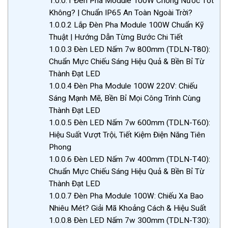
1.0.0.1
Đèn Pha Module 100W Chống Nước Tốt
Không? | Chuẩn IP65 An Toàn Ngoài Trời?
1.0.0.2
Lắp Đèn Pha Module 100W Chuẩn Kỹ
Thuật | Hướng Dẫn Từng Bước Chi Tiết
1.0.0.3
Đèn LED Nấm 7w 800mm (TDLN-T80):
Chuẩn Mực Chiếu Sáng Hiệu Quả & Bền Bỉ Từ
Thành Đạt LED
1.0.0.4
Đèn Pha Module 100W 220V: Chiếu
Sáng Mạnh Mẽ, Bền Bỉ Mọi Công Trình Cùng
Thành Đạt LED
1.0.0.5
Đèn LED Nấm 7w 600mm (TDLN-T60):
Hiệu Suất Vượt Trội, Tiết Kiệm Điện Năng Tiên
Phong
1.0.0.6
Đèn LED Nấm 7w 400mm (TDLN-T40):
Chuẩn Mực Chiếu Sáng Hiệu Quả & Bền Bỉ Từ
Thành Đạt LED
1.0.0.7
Đèn Pha Module 100W: Chiếu Xa Bao
Nhiêu Mét? Giải Mã Khoảng Cách & Hiệu Suất
1.0.0.8
Đèn LED Nấm 7w 300mm (TDLN-T30):