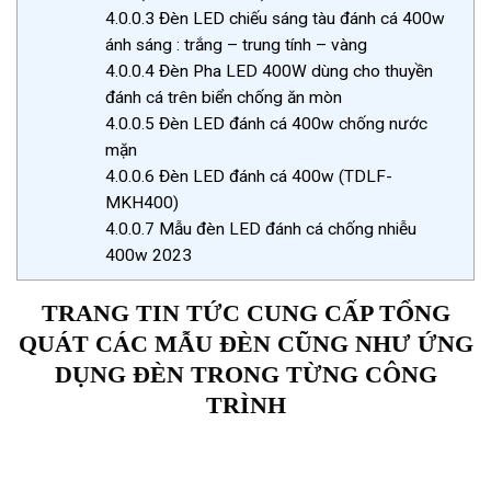
4.0.0.3
Đèn LED chiếu sáng tàu đánh cá 400w
ánh sáng : trắng – trung tính – vàng
4.0.0.4
Đèn Pha LED 400W dùng cho thuyền
đánh cá trên biển chống ăn mòn
4.0.0.5
Đèn LED đánh cá 400w chống nước
mặn
4.0.0.6
Đèn LED đánh cá 400w (TDLF-
MKH400)
4.0.0.7
Mẫu đèn LED đánh cá chống nhiễu
400w 2023
TRANG TIN TỨC CUNG CẤP TỔNG
QUÁT CÁC MẪU ĐÈN CŨNG NHƯ ỨNG
DỤNG ĐÈN TRONG TỪNG CÔNG
TRÌNH