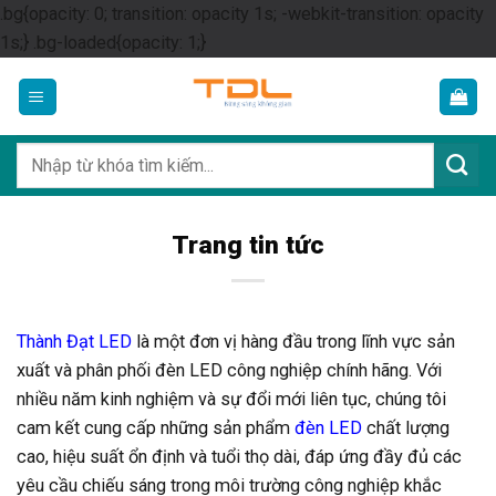
.bg{opacity: 0; transition: opacity 1s; -webkit-transition: opacity
Skip
1s;} .bg-loaded{opacity: 1;}
to
content
Tìm
kiếm:
Trang tin tức
Thành Đạt LED
là một đơn vị hàng đầu trong lĩnh vực sản
xuất và phân phối đèn LED công nghiệp chính hãng. Với
nhiều năm kinh nghiệm và sự đổi mới liên tục, chúng tôi
cam kết cung cấp những sản phẩm
đèn LED
chất lượng
cao, hiệu suất ổn định và tuổi thọ dài, đáp ứng đầy đủ các
yêu cầu chiếu sáng trong môi trường công nghiệp khắc