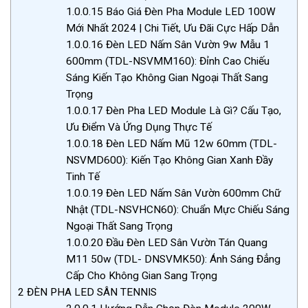
1.0.0.15
Báo Giá Đèn Pha Module LED 100W
Mới Nhất 2024 | Chi Tiết, Ưu Đãi Cực Hấp Dẫn
1.0.0.16
Đèn LED Nấm Sân Vườn 9w Mẫu 1
600mm (TDL-NSVMM160): Đỉnh Cao Chiếu
Sáng Kiến Tạo Không Gian Ngoại Thất Sang
Trọng
1.0.0.17
Đèn Pha LED Module Là Gì? Cấu Tạo,
Ưu Điểm Và Ứng Dụng Thực Tế
1.0.0.18
Đèn LED Nấm Mũ 12w 60mm (TDL-
NSVMD600): Kiến Tạo Không Gian Xanh Đầy
Tinh Tế
1.0.0.19
Đèn LED Nấm Sân Vườn 600mm Chữ
Nhật (TDL-NSVHCN60): Chuẩn Mực Chiếu Sáng
Ngoại Thất Sang Trọng
1.0.0.20
Đầu Đèn LED Sân Vườn Tán Quang
M11 50w (TDL- DNSVMK50): Ánh Sáng Đẳng
Cấp Cho Không Gian Sang Trọng
2
ĐÈN PHA LED SÂN TENNIS