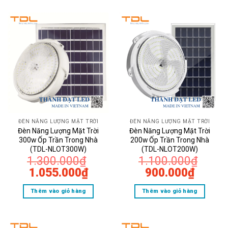
1.500.000₫.
là:
1.500.000₫.
là:
1.380.000₫.
1.380
ĐÈN NĂNG LƯỢNG MẶT TRỜI
ĐÈN NĂNG LƯỢNG MẶT TRỜI
Đèn Năng Lượng Mặt Trời 100w Ốp Trần
Đèn Năng Lượng Mặt Trời
Đèn Năng Lượng Mặt Trời
300w Ốp Trần Trong Nhà
200w Ốp Trần Trong Nhà
Trong Nhà TDL-NLOT100W
(TDL-NLOT300W)
(TDL-NLOT200W)
1.300.000
₫
1.100.000
₫
Giá
Giá
Giá
Giá
1.055.000
₫
900.000
₫
gốc
hiện
gốc
hiện
2. Đèn Năng Lượng Mặt Trời 200w Ốp
Thêm vào giỏ hàng
Thêm vào giỏ hàng
là:
tại
là:
tại
Trần Trong Nhà TDL-NLOT200W
1.300.000₫.
là:
1.100.000₫.
là:
1.055.000₫.
900.0
Công suất
: 200W