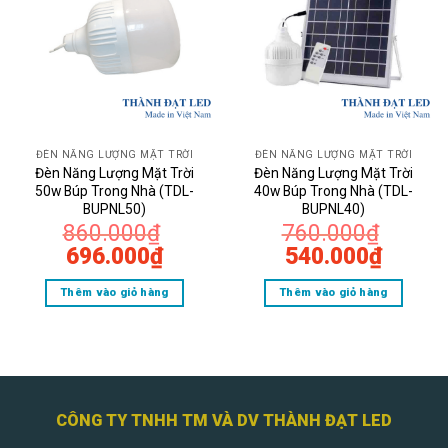
ĐÈN NĂNG LƯỢNG MẶT TRỜI
ĐÈN NĂNG LƯỢNG MẶT TRỜI
Đèn Năng Lượng Mặt Trời
Đèn Năng Lượng Mặt Trời
50w Búp Trong Nhà (TDL-
40w Búp Trong Nhà (TDL-
BUPNL50)
BUPNL40)
860.000
₫
760.000
₫
Giá
Giá
Giá
Giá
696.000
₫
540.000
₫
gốc
hiện
gốc
hiện
Thêm vào giỏ hàng
Thêm vào giỏ hàng
là:
tại
là:
tại
860.000₫.
là:
760.000₫.
là:
696.000₫.
540.0
Đèn Năng Lượng Mặt Trời 200w Ốp Trần
Trong Nhà TDL-NLOT200W
CÔNG TY TNHH TM VÀ DV THÀNH ĐẠT LED