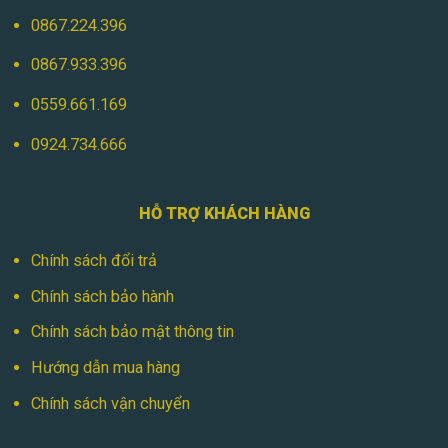
Đèn Năng Lượng Mặt Trời 300w Ốp Trần
0867.224.396
Trong Nhà TDL-NLOT300W
0867.933.396
0559.661.169
4. Đèn Năng Lượng Mặt Trời 400w Ốp
0924.734.666
Trần Trong Nhà TDL-NLOT400W
Công suất
: 400W
HỖ TRỢ KHÁCH HÀNG
Ứng dụng
: Dùng cho các không gian rất
Chính sách đổi trả
lớn hoặc các khu vực cần chiếu sáng
Chính sách bảo hành
mạnh và liên tục như phòng tiệc hoặc
Chính sách bảo mật thông tin
khu vực công cộng trong nhà.
Hướng dẫn mua hàng
Ưu điểm
: Ánh sáng mạnh, tiết kiệm điện,
Chính sách vận chuyển
bảo vệ môi trường, và dễ lắp đặt mà