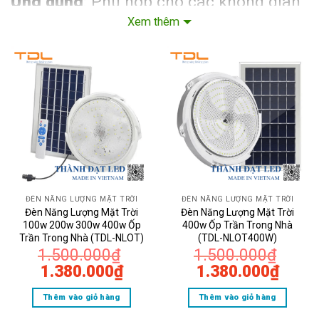
Ứng dụng
: Phù hợp cho các không gian
Xem thêm
lớn trong nhà như phòng khách, phòng
ngủ hoặc hành lang rộng.
Ưu điểm
: Tiết kiệm điện năng, dễ lắp
đặt, không cần nguồn điện lưới, hoạt
động liên tục vào ban đêm nhờ năng
lượng lưu trữ từ pin mặt trời.
ĐÈN NĂNG LƯỢNG MẶT TRỜI
ĐÈN NĂNG LƯỢNG MẶT TRỜI
Đèn Năng Lượng Mặt Trời
Đèn Năng Lượng Mặt Trời
100w 200w 300w 400w Ốp
400w Ốp Trần Trong Nhà
Trần Trong Nhà (TDL-NLOT)
(TDL-NLOT400W)
1.500.000
₫
1.500.000
₫
Giá
Giá
Giá
Giá
1.380.000
₫
1.380.000
₫
gốc
hiện
gốc
hiện
Thêm vào giỏ hàng
Thêm vào giỏ hàng
là:
tại
là:
tại