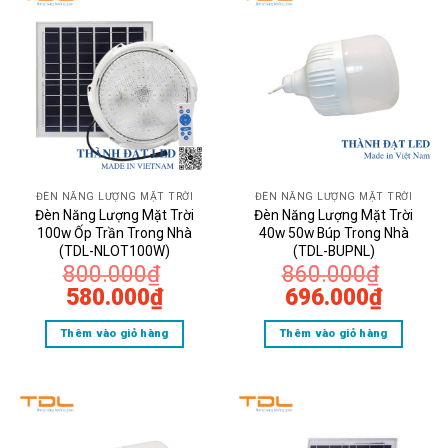
Ứng dụng
: Thích hợp cho các không
gian rộng hơn như phòng họp, phòng
khách lớn hoặc các khu vực cần chiếu
sáng mạnh.
Ưu điểm
: Cung cấp ánh sáng mạnh mẽ,
ĐÈN NĂNG LƯỢNG MẶT TRỜI
ĐÈN NĂNG LƯỢNG MẶT TRỜI
Đèn Năng Lượng Mặt Trời
Đèn Năng Lượng Mặt Trời
tiết kiệm chi phí điện năng, và bảo vệ
100w Ốp Trần Trong Nhà
40w 50w Búp Trong Nhà
(TDL-NLOT100W)
(TDL-BUPNL)
môi trường.
800.000
₫
860.000
₫
Giá
Giá
Giá
Giá
580.000
₫
696.000
₫
gốc
hiện
gốc
hiện
Thêm vào giỏ hàng
Thêm vào giỏ hàng
là:
tại
là:
tại
800.000₫.
là:
860.000₫.
là:
580.000₫.
696.0