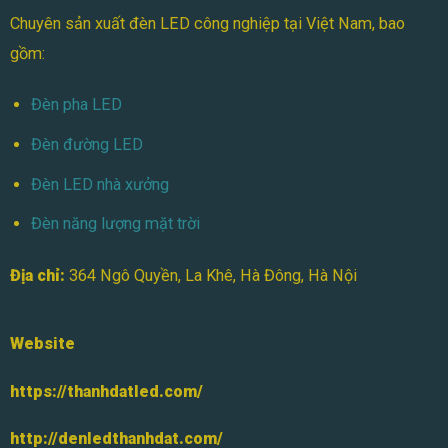
3. Đèn Năng Lượng Mặt Trời 300w Ốp
Chuyên sản xuất đèn LED công nghiệp tại Việt Nam, bao
Trần Trong Nhà TDL-NLOT300W
gồm:
Công suất
: 300W
Đèn pha LED
Ứng dụng
: Phù hợp cho các không gian
Đèn đường LED
rộng lớn hoặc chiếu sáng các khu vực
Đèn LED nhà xưởng
cần ánh sáng mạnh, như trong các
Đèn năng lượng mặt trời
phòng hội nghị hoặc không gian công
Địa chỉ:
364 Ngô Quyền, La Khê, Hà Đông, Hà Nội
cộng trong nhà.
Ưu điểm
: Ánh sáng chiếu mạnh, tiết
Website
kiệm năng lượng, dễ dàng lắp đặt và bảo
https://thanhdatled.com/
trì.
http://denledthanhdat.com/