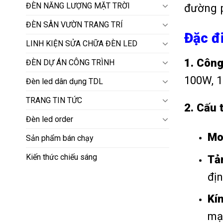
ĐÈN NĂNG LƯỢNG MẶT TRỜI
đường p
ĐÈN SÂN VƯỜN TRANG TRÍ
Đặc đ
LINH KIỆN SỬA CHỮA ĐÈN LED
1. Công
ĐÈN DỰ ÁN CÔNG TRÌNH
100W, 1
Đèn led dân dụng TDL
TRANG TIN TỨC
2. Cấu 
Đèn led order
Mo
Sản phẩm bán chạy
Kiến thức chiếu sáng
Tản
địn
Kí
mạ