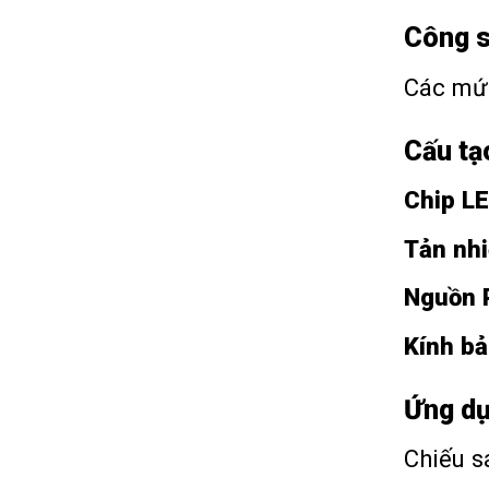
Công s
Các mứ
Cấu tạ
Chip L
Tản nhi
Nguồn P
Kính bả
Ứng dụ
Chiếu s