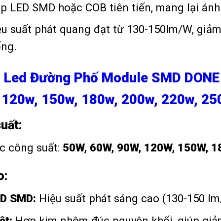
ip LED SMD hoặc COB tiên tiến, mang lại ánh
ệu suất phát quang đạt từ 130-150lm/W, giảm 
ống.
n Led Đường Phố Module SMD DONE 
 120w, 150w, 180w, 200w, 220w, 25
uất:
c công suất:
50W, 60W, 90W, 120W, 150W, 1
o:
ED SMD:
Hiệu suất phát sáng cao (130-150 lm/
ệt:
Hợp kim nhôm đúc nguyên khối, giúp giả