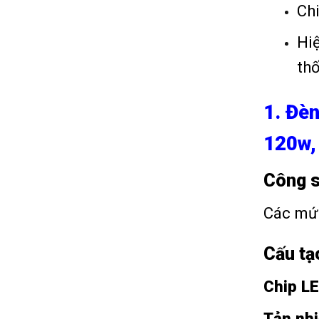
Ch
Hi
th
1. Đè
120w,
Công s
Các mứ
Cấu tạ
Chip L
Tản nhi