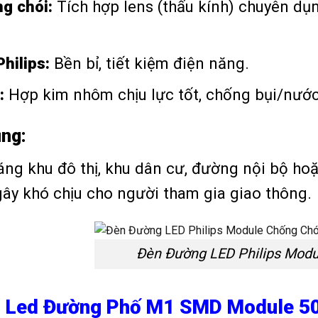
g chói:
Tích hợp lens (thấu kính) chuyên dụn
hilips:
Bền bỉ, tiết kiệm điện năng.
:
Hợp kim nhôm chịu lực tốt, chống bụi/nước 
ng:
áng khu đô thị, khu dân cư, đường nội bộ ho
ây khó chịu cho người tham gia giao thông.
Đèn Đường LED Philips Modu
n Led Đường Phố M1 SMD Module 50