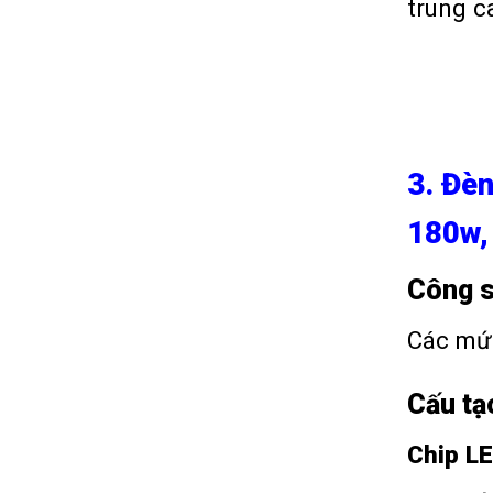
trung c
3. Đè
180w,
Công s
Các mứ
Cấu tạ
Chip L