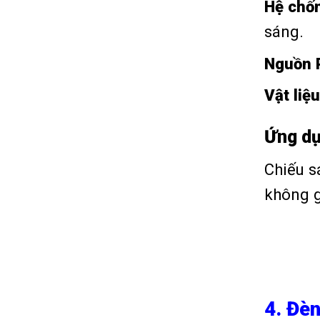
Hệ chốn
sáng.
Nguồn P
Vật liệu
Ứng dụ
Chiếu s
không g
4. Đè