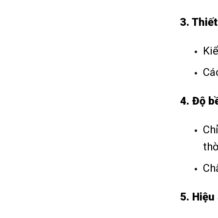
3. Thiết
Kiể
Cá
4. Độ bề
Ch
thờ
Chấ
5. Hiệu