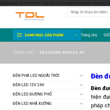
.bg{opacity: 0; transition: opacity 1s; -webkit-transition: opacity 1
Tìm
kiếm:
Trang chủ
GIỚ
DANH MỤC SẢN PHẨM
TRANG CHỦ
»
ĐÈN ĐƯỜNG MODULE M1
Đèn đ
ĐÈN PHA LED NGOÀI TRỜI
ĐÈN LED 12V 24V
Đèn đư
ĐÈN LED ĐƯỜNG PHỐ
hiện đại
ĐÈN LED NHÀ XƯỞNG
pháp ch