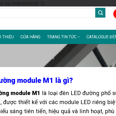
Skip
s;} .bg-loaded{opacity: 1;}
to
content
I THIỆU
CỬA HÀNG
TRANG TIN TỨC
CATALOGUE ĐÈ
ường module M1 là gì?
ờng module M1
là loại đèn LED đường phố 
, được thiết kế với các module LED riêng biệt 
iếu sáng tiên tiến, hiệu quả và linh hoạt, ph