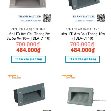
ĐÈN LED ÂM BẬC THANG
ĐÈN LED ÂM BẬC THANG
Đèn LED Âm Cầu Thang 2w
Đèn LED Âm Cầu Thang 10w
3w 5w 9w 10w (TDLA-CT10)
(TDLA-CT10)
700.000
₫
700.000
₫
Giá
Giá
Giá
Giá
484.000
₫
484.000
₫
gốc
hiện
gốc
hiện
Thêm vào giỏ hàng
Thêm vào giỏ hàng
là:
tại
là:
tại
700.000₫.
là:
700.000₫.
là:
484.000₫.
484.0
Đèn LED Âm Cầu Than
Công suất
: 3W