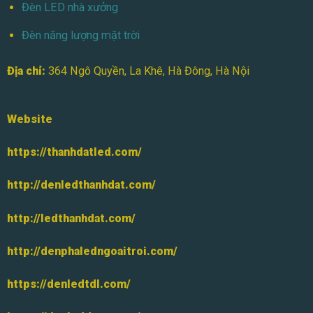
Đèn LED nhà xưởng
Đèn năng lượng mặt trời
Địa chỉ:
364 Ngô Quyền, La Khê, Hà Đông, Hà Nội
Website
https://thanhdatled.com/
Đèn LED Âm Cầu Th
http://denledthanhdat.com/
http://ledthanhdat.com/
Công suất
: 5W
http://denphaledngoaitroi.com/
Cấu tạo
: Được làm từ chất liệu inox bền b
và ăn mòn. Các bóng LED chất lượng cao 
https://denledtdl.com/
cao.