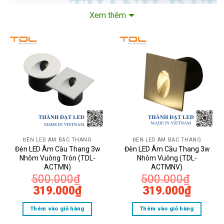
Xem thêm
Đèn LED Âm Cầu Than
Công suất
: 3W
ĐÈN LED ÂM BẬC THANG
ĐÈN LED ÂM BẬC THANG
Đèn LED Âm Cầu Thang 3w
Đèn LED Âm Cầu Thang 3w
Cấu tạo
: Đèn LED âm cầu thang này được 
Nhôm Vuông Tròn (TDL-
Nhôm Vuông (TDL-
ACTMN)
ACTMNV)
vuông, bề mặt nhẵn mịn và tinh tế. Bên t
500.000
₫
500.000
₫
Giá
Giá
Giá
Giá
319.000
₫
319.000
₫
có tuổi thọ cao.
gốc
hiện
gốc
hiện
Thêm vào giỏ hàng
Thêm vào giỏ hàng
là:
tại
là:
tại
Đặc điểm
: