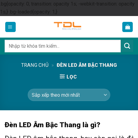
.bg{opacity: 0; transition: opacity 1s; -webkit-transition: opacity
Skip
1s;} .bg-loaded{opacity: 1;}
to
content
Tìm
kiếm:
TRANG CHỦ
»
ĐÈN LED ÂM BẬC THANG
LỌC
Đèn LED Âm Bậc Thang là gì?