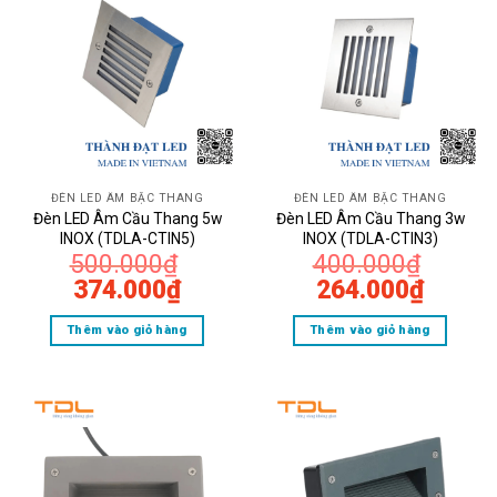
ĐÈN LED ÂM BẬC THANG
ĐÈN LED ÂM BẬC THANG
Đèn LED Âm Cầu Thang 5w
Đèn LED Âm Cầu Thang 3w
INOX (TDLA-CTIN5)
INOX (TDLA-CTIN3)
500.000
₫
400.000
₫
Giá
Giá
Giá
Giá
374.000
₫
264.000
₫
gốc
hiện
gốc
hiện
Thêm vào giỏ hàng
Thêm vào giỏ hàng
là:
tại
là:
tại
500.000₫.
là:
400.000₫.
là:
374.000₫.
264.0