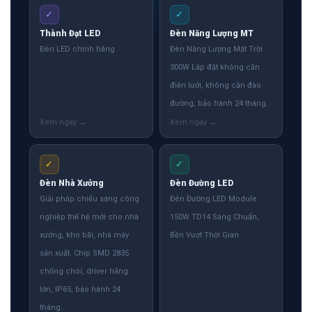
✓
✓
Thành Đạt LED
Đèn Năng Lượng MT
Đèn LED chính hãng
Đèn Năng Lượng Mặt Trời
300W Lắp đặt không cần
điện lưới, không cần đào
đường, bảo hành 24 tháng.
✓
✓
Đèn Nhà Xưởng
Đèn Đường LED
Giải pháp chiếu sáng công
Đèn Đường LED Module
nghiệp thế hệ mới cho nhà
150W TD14 Sáng Chuẩn,
xưởng, kho bãi, nhà máy
Bền Vượt Thời Gian
sản xuất. Chip SMD 2835
chống chói, driver hãng
lớn, IP65, bảo hành 24
tháng.