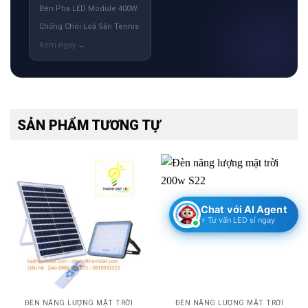
Đèn Pha LED Module 400W
Chống Chói Loá Sân Tennis
SẢN PHẨM TƯƠNG TỰ
Chat với AI Agent
⚡ Tư vấn LED sỉ ngay
ĐÈN NĂNG LƯỢNG MẶT TRỜI
ĐÈN NĂNG LƯỢNG MẶT TRỜI