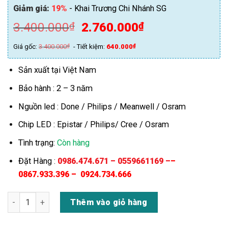
Giảm giá:
19%
- Khai Trương Chi Nhánh SG
Giá
Giá
3.400.000
2.760.000
₫
₫
gốc
hiện
Giá gốc:
3.400.000
₫
- Tiết kiệm:
640.000
₫
là:
tại
3.400.000₫.
là:
Sản xuất tại Việt Nam
2.760.000₫.
Bảo hành : 2 – 3 năm
Nguồn led : Done / Philips / Meanwell / Osram
Chip LED : Epistar / Philips/ Cree / Osram
Tình trạng:
Còn hàng
Đặt Hàng
:
0986.474.671 – 0559661169 –
–
0867.933.396 –
0924.734.666
Đèn Đường Năng Lượng Mặt Trời 150w Chiếc Lá (TDL-NLL150
Thêm vào giỏ hàng