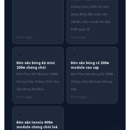
Chống chói UGR<19, ánh
sáng đồng đều toàn sân
18×9m, tiêu chuẩn thi đấu
FIVB quốc tế
✓
✓
Đèn sân bóng đá mini
Đèn sân bóng rổ 200w
200w chống chói
module cao cấp
Đèn Pha LED Module 200W
Đèn Pha Sân Bóng Rổ 200W
Khung Hộp Chống Chói Cho
Chống Chói Module Khung
Sân Bóng Đá Mini
Hộp
✓
Đèn sân tennis 400w
module chống chói loá