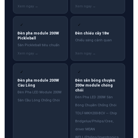
✓
✓
Đèn pha module 200W
Đèn chiếu cây 18w
Pickleball
Chiếu sáng cảnh quan
Sân Pickleball tiêu chuẩn
✓
✓
Đèn pha module 200W
Đèn sân bóng chuyền
Cầu Lông
200w module chống
chói
Đèn Pha LED Module 200W
Đèn Pha LED 200W Sân
Sân Cầu Lông Chống Chói
Bóng Chuyền Chống Chói
TDLF-MKH200-BCV — Chip
Bridgelux/Philips/Cree,
driver MEAN
WELL/Philips/Inventronics.