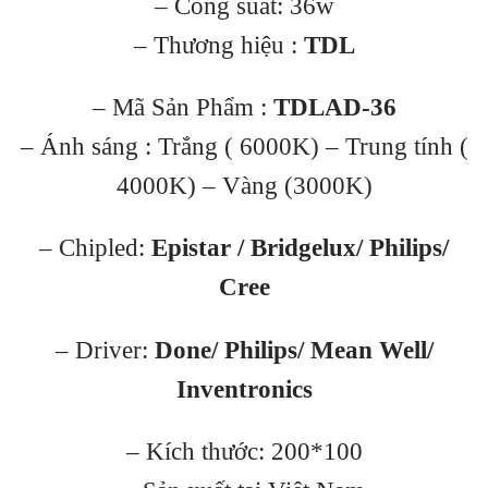
– Công suất: 36w
– Thương hiệu :
TDL
– Mã Sản Phẩm :
TDLAD-36
– Ánh sáng : Trắng ( 6000K) – Trung tính (
4000K) – Vàng (3000K)
– Chipled:
Epistar / Bridgelux/ Philips/
Cree
– Driver:
Done/ Philips/ Mean Well/
Inventronics
– Kích thước: 200*100