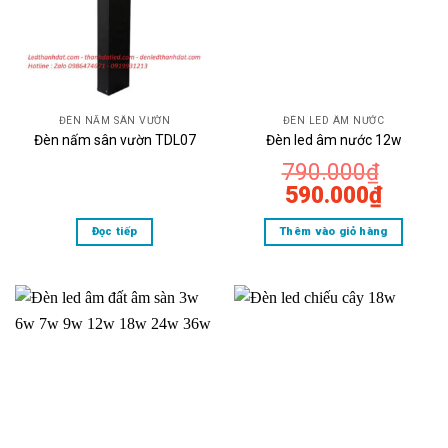
ĐÈN NẤM SÂN VƯỜN
ĐÈN LED ÂM NƯỚC
Đèn nấm sân vườn TDL07
Đèn led âm nước 12w
790.000
₫
Giá
Giá
590.000
₫
gốc
hiện
Đọc tiếp
Thêm vào giỏ hàng
là:
tại
790.000₫.
là:
590.0