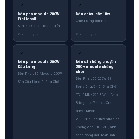
✓
✓
Đèn pha module 200W
Đèn chiếu cây 18w
Pickleball
Chiếu sáng cảnh quan
Sân Pickleball tiêu chuẩn
✓
✓
Đèn pha module 200W
Đèn sân bóng chuyền
Cầu Lông
200w module chống
chói
Đèn Pha LED Module 200W
Đèn Pha LED 200W Sân
Sân Cầu Lông Chống Chói
Bóng Chuyền Chống Chói
TDLF-MKH200-BCV — Chip
Bridgelux/Philips/Cree,
driver MEAN
WELL/Philips/Inventronics.
Chống chói UGR<19, ánh
sáng đồng đều toàn sân