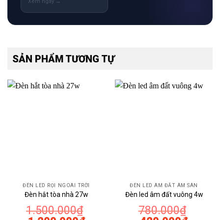
SẢN PHẨM TƯƠNG TỰ
ĐÈN LED RỌI NGOÀI TRỜI
ĐÈN LED ÂM ĐẤT ÂM SÀN
Đèn hắt tòa nhà 27w
Đèn led âm đất vuông 4w
1.500.000
₫
780.000
₫