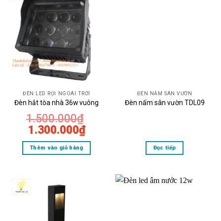
ĐÈN LED RỌI NGOÀI TRỜI
ĐÈN NẤM SÂN VƯỜN
Đèn hắt tòa nhà 36w vuông
Đèn nấm sân vườn TDL09
1.500.000
₫
Giá
Giá
1.300.000
₫
gốc
hiện
Thêm vào giỏ hàng
Đọc tiếp
là:
tại
1.500.000₫.
là:
1.300.000₫.