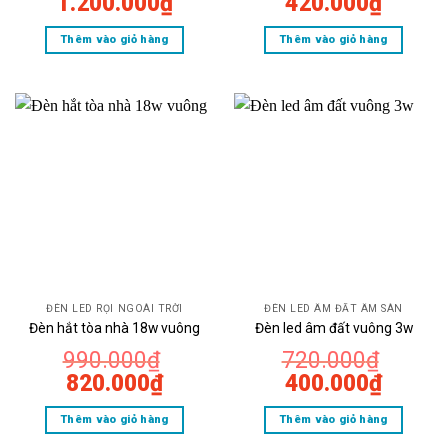
Giá
Giá
Giá
Giá
1.200.000
₫
420.000
₫
gốc
hiện
gốc
hiện
Thêm vào giỏ hàng
Thêm vào giỏ hàng
là:
tại
là:
tại
1.500.000₫.
là:
780.000₫.
là:
1.200.000₫.
420.0
ĐÈN LED RỌI NGOÀI TRỜI
ĐÈN LED ÂM ĐẤT ÂM SÀN
Đèn hắt tòa nhà 18w vuông
Đèn led âm đất vuông 3w
990.000
₫
720.000
₫
Giá
Giá
Giá
Giá
820.000
₫
400.000
₫
gốc
hiện
gốc
hiện
Thêm vào giỏ hàng
Thêm vào giỏ hàng
là:
tại
là:
tại