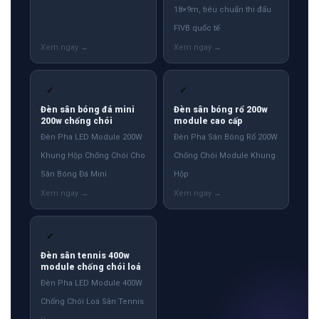
18×9m, tiêu chuẩn thi đấu
FIVB quốc tế
✓
✓
Đèn sân bóng đá mini
Đèn sân bóng rổ 200w
200w chống chói
module cao cấp
Đèn Pha LED Module 200W
Đèn Pha Sân Bóng Rổ 200W
Khung Hộp Chống Chói Cho
Chống Chói Module Khung
Sân Bóng Đá Mini
Hộp
✓
Đèn sân tennis 400w
module chống chói loá
Đèn Pha LED Module 400W
Chống Chói Loá Sân Tennis