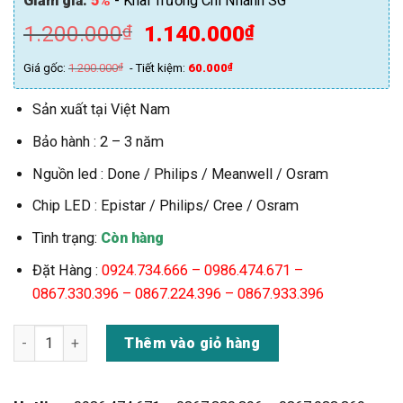
Giảm giá:
5%
- Khai Trương Chi Nhánh SG
Giá
Giá
1.200.000
1.140.000
₫
₫
gốc
hiện
Giá gốc:
1.200.000
₫
- Tiết kiệm:
60.000
₫
là:
tại
1.200.000₫.
là:
Sản xuất tại Việt Nam
1.140.000₫.
Bảo hành : 2 – 3 năm
Nguồn led : Done / Philips / Meanwell / Osram
Chip LED : Epistar / Philips/ Cree / Osram
Tình trạng:
Còn hàng
Đặt Hàng :
0924.734.666 –
0986.474.671 –
0867.330.396 – 0867.224.396 – 0867.933.396
Đèn LED Âm Đất 36w SMD Tròn (TDLAD-36) số lượng
Thêm vào giỏ hàng