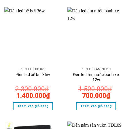
990.000₫.
là:
720.000₫.
là:
820.000₫.
400.0
ĐÈN LED BỂ BƠI
ĐÈN LED ÂM NƯỚC
Đèn led âm nước bánh xe
Đèn led bể bơi 36w
12w
2.300.000
₫
1.500.000
₫
Giá
Giá
Giá
Giá
1.400.000
₫
700.000
₫
gốc
hiện
gốc
hiện
Thêm vào giỏ hàng
Thêm vào giỏ hàng
là:
tại
là:
tại
2.300.000₫.
là:
1.500.000₫.
là:
1.400.000₫.
700.0