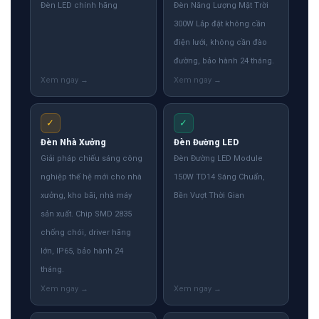
Đèn LED chính hãng
Đèn Năng Lượng Mặt Trời
300W Lắp đặt không cần
điện lưới, không cần đào
đường, bảo hành 24 tháng.
✓
✓
Đèn Nhà Xưởng
Đèn Đường LED
Giải pháp chiếu sáng công
Đèn Đường LED Module
nghiệp thế hệ mới cho nhà
150W TD14 Sáng Chuẩn,
xưởng, kho bãi, nhà máy
Bền Vượt Thời Gian
sản xuất. Chip SMD 2835
chống chói, driver hãng
lớn, IP65, bảo hành 24
tháng.