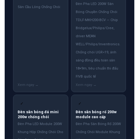
Đèn Pha LED 200W Sân
Sân Cầu Lông Chống Chói
Bóng Chuyền Chống Chói
TDLF-MKH200-BCV — Chip
Bridgelux/Philips/Cree,
driver MEAN
WELL/Philips/Inventronics.
Chống chói UGR<19, ánh
sáng đồng đều toàn sân
18×9m, tiêu chuẩn thi đấu
FIVB quốc tế
✓
✓
Đèn sân bóng đá mini
Đèn sân bóng rổ 200w
200w chống chói
module cao cấp
Đèn Pha LED Module 200W
Đèn Pha Sân Bóng Rổ 200W
Khung Hộp Chống Chói Cho
Chống Chói Module Khung