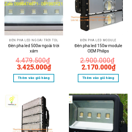
ĐÈN PHA LED NGOÀI TRỜI TDL
ĐÈN PHA LED MODULE
Đèn pha led 500w ngoài trời
Đèn pha led 150w module
xám
OEM Philips
4.479.500
₫
2.900.000
₫
Giá
Giá
Giá
Giá
3.425.000
₫
2.170.000
₫
gốc
hiện
gốc
hiện
Thêm vào giỏ hàng
Thêm vào giỏ hàng
là:
tại
là:
tại
4.479.500₫.
là:
2.900.000₫.
là:
3.425.000₫.
2.170