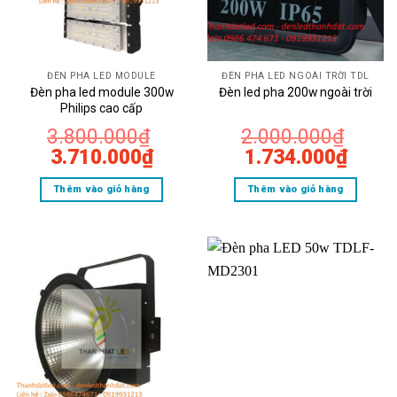
ĐÈN PHA LED MODULE
ĐÈN PHA LED NGOÀI TRỜI TDL
Đèn pha led module 300w
Đèn led pha 200w ngoài trời
Philips cao cấp
3.800.000
₫
2.000.000
₫
Giá
Giá
Giá
Giá
3.710.000
₫
1.734.000
₫
gốc
hiện
gốc
hiện
Thêm vào giỏ hàng
Thêm vào giỏ hàng
là:
tại
là:
tại
3.800.000₫.
là:
2.000.000₫.
là:
3.710.000₫.
1.734