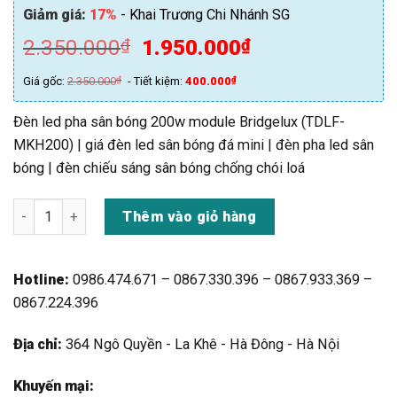
Giảm giá:
17%
- Khai Trương Chi Nhánh SG
Giá
Giá
2.350.000
1.950.000
₫
₫
gốc
hiện
Giá gốc:
2.350.000
₫
- Tiết kiệm:
400.000
₫
là:
tại
2.350.000₫.
là:
Đèn led pha sân bóng 200w module Bridgelux (TDLF-
1.950.000₫.
MKH200) | giá đèn led sân bóng đá mini | đèn pha led sân
bóng | đèn chiếu sáng sân bóng chống chói loá
Đèn led pha sân bóng 200w module Bridgelux (TDLF-MKH200
Thêm vào giỏ hàng
Hotline:
0986.474.671 – 0867.330.396 – 0867.933.369 –
0867.224.396
Địa chỉ:
364 Ngô Quyền - La Khê - Hà Đông - Hà Nội
Khuyến mại: