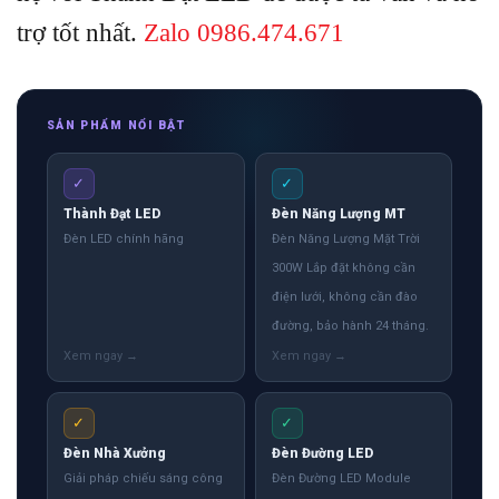
trợ tốt nhất.
Zalo 0986.474.671
SẢN PHẨM NỔI BẬT
✓
✓
Thành Đạt LED
Đèn Năng Lượng MT
Đèn LED chính hãng
Đèn Năng Lượng Mặt Trời
300W Lắp đặt không cần
điện lưới, không cần đào
đường, bảo hành 24 tháng.
✓
✓
Đèn Nhà Xưởng
Đèn Đường LED
Giải pháp chiếu sáng công
Đèn Đường LED Module