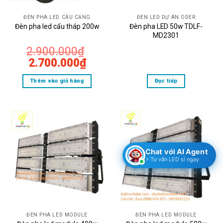
ĐÈN PHA LED CẦU CẢNG
ĐÈN LED DỰ ÁN ODER
Đèn pha LED 50w TDLF-
Đèn pha led cẩu tháp 200w
MD2301
2.900.000
₫
Giá
Giá
2.700.000
₫
gốc
hiện
Thêm vào giỏ hàng
Đọc tiếp
là:
tại
2.900.000₫.
là:
2.700.000₫.
Chat với AI Agent
⚡ Tư vấn LED sỉ ngay
ĐÈN PHA LED MODULE
ĐÈN PHA LED MODULE