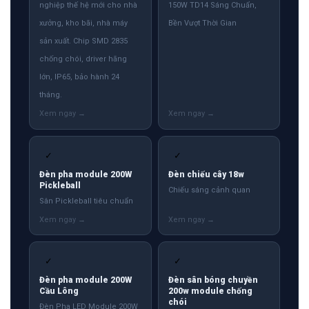
nghiệp thế hệ mới cho nhà
150W TD14 Sáng Chuẩn,
xưởng, kho bãi, nhà máy
Bền Vượt Thời Gian
sản xuất. Chip SMD 2835
chống chói, driver hãng
lớn, IP65, bảo hành 24
tháng.
✓
✓
Đèn pha module 200W
Đèn chiếu cây 18w
Pickleball
Chiếu sáng cảnh quan
Sân Pickleball tiêu chuẩn
✓
✓
Đèn pha module 200W
Đèn sân bóng chuyền
Cầu Lông
200w module chống
chói
Đèn Pha LED Module 200W