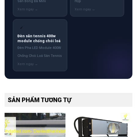
Sân Bóng Đá Mini
Hộp
✓
Đèn sân tennis 400w
module chống chói loá
Đèn Pha LED Module 400W
Chống Chói Loá Sân Tennis
SẢN PHẨM TƯƠNG TỰ