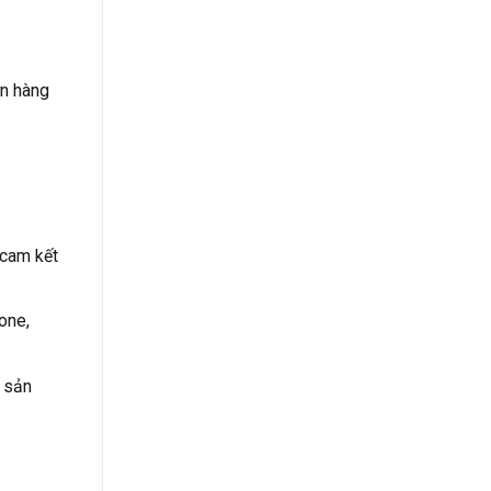
ơn hàng
 cam kết
one,
 sản