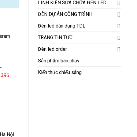
LINH KIỆN SỬA CHỮA ĐÈN LED
ĐÈN DỰ ÁN CÔNG TRÌNH
₫.
Đèn led dân dụng TDL
Osram
TRANG TIN TỨC
Đèn led order
Sản phẩm bán chạy
–
Kiến thức chiếu sáng
3.396
 Hà Nội