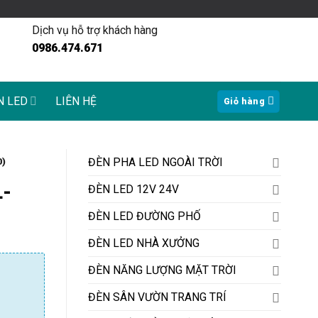
Dịch vụ hỗ trợ khách hàng
0986.474.671
N LED
LIÊN HỆ
Giỏ hàng
ĐÈN PHA LED NGOÀI TRỜI
0)
L-
ĐÈN LED 12V 24V
ĐÈN LED ĐƯỜNG PHỐ
ĐÈN LED NHÀ XƯỞNG
ĐÈN NĂNG LƯỢNG MẶT TRỜI
ĐÈN SÂN VƯỜN TRANG TRÍ