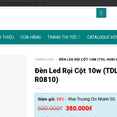
Skip
s;} .bg-loaded{opacity: 1;}
to
content
I THIỆU
CỬA HÀNG
TRANG TIN TỨC
CATALOGUE ĐÈ
TRANG CHỦ
»
ĐÈN LED RỌI CỘT 10W (TDL-R081
Đèn Led Rọi Cột 10w (TD
R0810)
Giảm giá:
24%
- Khai Trương Chi Nhánh SG
Giá
Giá
500.000
380.000
₫
₫
gốc
hiện