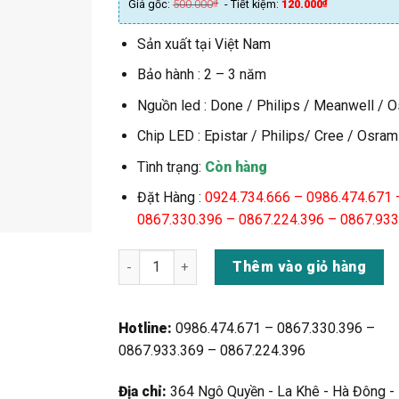
Giá gốc:
500.000
₫
- Tiết kiệm:
120.000
₫
là:
tại
500.000₫.
là:
Sản xuất tại Việt Nam
380.000
Bảo hành : 2 – 3 năm
Nguồn led : Done / Philips / Meanwell / 
Chip LED : Epistar / Philips/ Cree / Osram
Tình trạng:
Còn hàng
Đặt Hàng :
0924.734.666 –
0986.474.671 
0867.330.396 – 0867.224.396 – 0867.93
Đèn Led Rọi Cột 10w (TDL-R0810) số lượng
Thêm vào giỏ hàng
Hotline:
0986.474.671 – 0867.330.396 –
0867.933.369 – 0867.224.396
Địa chỉ:
364 Ngô Quyền - La Khê - Hà Đông -