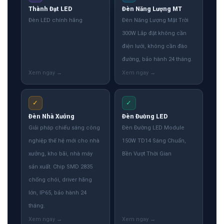
Thành Đạt LED
Đèn Năng Lượng MT
Đèn LED chính hãng
Đèn Năng Lượng Mặt Trời
300W Lắp đặt không cần
điện lưới, không cần đào
đường, bảo hành 24 tháng.
✓
✓
Đèn Nhà Xưởng
Đèn Đường LED
Giải pháp chiếu sáng công
Đèn Đường LED Module
nghiệp thế hệ mới cho nhà
150W TD14 Sáng Chuẩn,
xưởng, kho bãi, nhà máy
Bền Vượt Thời Gian
sản xuất. Chip SMD 2835
chống chói, driver hãng
lớn, IP65, bảo hành 24
tháng.