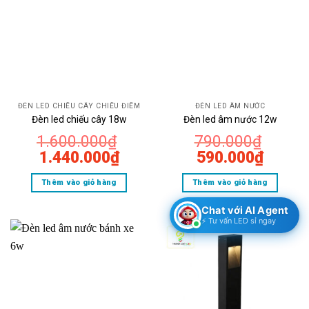
ĐÈN LED CHIẾU CÂY CHIẾU ĐIỂM
ĐÈN LED ÂM NƯỚC
Đèn led chiếu cây 18w
Đèn led âm nước 12w
1.600.000
₫
790.000
₫
Giá
Giá
Giá
Giá
1.440.000
₫
590.000
₫
gốc
hiện
gốc
hiện
Thêm vào giỏ hàng
Thêm vào giỏ hàng
là:
tại
là:
tại
1.600.000₫.
là:
790.000₫.
là:
Chat với AI Agent
1.440.000₫.
590.0
⚡ Tư vấn LED sỉ ngay