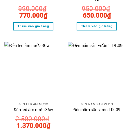
990.000
₫
950.000
₫
Giá
Giá
Giá
Giá
770.000
₫
650.000
₫
gốc
hiện
gốc
hiện
Thêm vào giỏ hàng
Thêm vào giỏ hàng
là:
tại
là:
tại
990.000₫.
là:
950.000₫.
là:
770.000₫.
650.0
ĐÈN LED ÂM NƯỚC
ĐÈN NẤM SÂN VƯỜN
Đèn led âm nước 36w
Đèn nấm sân vườn TDL09
2.500.000
₫
Giá
Giá
1.370.000
₫