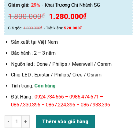
Giảm giá:
29%
- Khai Trương Chi Nhánh SG
Giá
Giá
1.800.000
1.280.000
₫
₫
gốc
hiện
Giá gốc:
1.800.000
₫
- Tiết kiệm:
520.000
₫
là:
tại
1.800.000₫.
là:
Sản xuất tại Việt Nam
1.280.000₫.
Bảo hành : 2 – 3 năm
Nguồn led : Done / Philips / Meanwell / Osram
Chip LED : Epistar / Philips/ Cree / Osram
Tình trạng:
Còn hàng
Đặt Hàng :
0924.734.666 –
0986.474.671 –
0867.330.396 – 0867.224.396 – 0867.933.396
Đèn LED Rọi Cột Vuông 18w 24w 36w (TDL-R02) số lượng
Thêm vào giỏ hàng