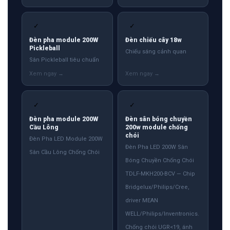
✓
✓
Đèn pha module 200W
Đèn chiếu cây 18w
Pickleball
Chiếu sáng cảnh quan
Sân Pickleball tiêu chuẩn
✓
✓
Đèn pha module 200W
Đèn sân bóng chuyền
Cầu Lông
200w module chống
chói
Đèn Pha LED Module 200W
Đèn Pha LED 200W Sân
Sân Cầu Lông Chống Chói
Bóng Chuyền Chống Chói
TDLF-MKH200-BCV — Chip
Bridgelux/Philips/Cree,
driver MEAN
WELL/Philips/Inventronics.
Chống chói UGR<19, ánh