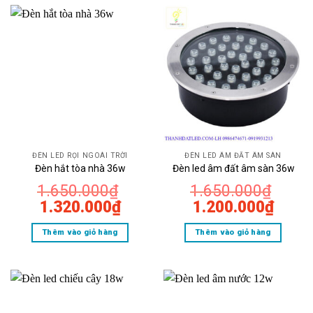
1.140.000₫.
1.400
ĐÈN LED RỌI NGOÀI TRỜI
ĐÈN LED ÂM ĐẤT ÂM SÀN
Đèn hắt tòa nhà 36w
Đèn led âm đất âm sàn 36w
1.650.000
₫
1.650.000
₫
Giá
Giá
Giá
Giá
1.320.000
₫
1.200.000
₫
gốc
hiện
gốc
hiện
Thêm vào giỏ hàng
Thêm vào giỏ hàng
là:
tại
là:
tại
1.650.000₫.
là:
1.650.000₫.
là:
1.320.000₫.
1.200