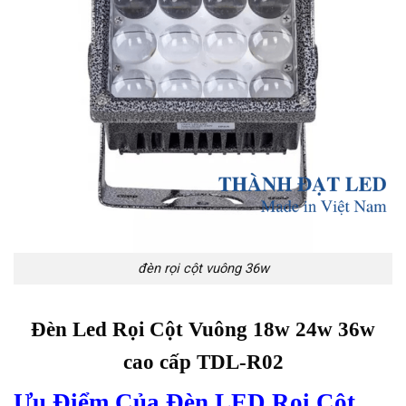
đèn rọi cột vuông 36w
Đèn Led Rọi Cột Vuông 18w 24w 36w
cao cấp
TDL-R02
Ưu Điểm Của Đèn LED Rọi Cột