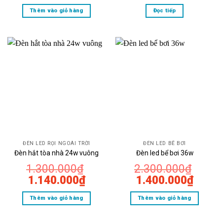
gốc
hiện
Thêm vào giỏ hàng
Đọc tiếp
là:
tại
2.500.000₫.
là:
1.370.000₫.
ĐÈN LED RỌI NGOÀI TRỜI
ĐÈN LED BỂ BƠI
Đèn hắt tòa nhà 24w vuông
Đèn led bể bơi 36w
1.300.000
₫
2.300.000
₫
Giá
Giá
Giá
Giá
1.140.000
₫
1.400.000
₫
gốc
hiện
gốc
hiện
Thêm vào giỏ hàng
Thêm vào giỏ hàng
là:
tại
là:
tại
1.300.000₫.
là:
2.300.000₫.
là: