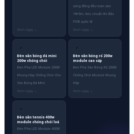
sáng đồng đều toàn sân
18×9m, tiêu chuẩn thi đấu
FIVB quốc tế
✓
✓
Đèn sân bóng đá mini
Đèn sân bóng rổ 200w
200w chống chói
module cao cấp
Đèn Pha LED Module 200W
Đèn Pha Sân Bóng Rổ 200W
Khung Hộp Chống Chói Cho
Chống Chói Module Khung
Sân Bóng Đá Mini
Hộp
✓
Đèn sân tennis 400w
module chống chói loá
Đèn Pha LED Module 400W