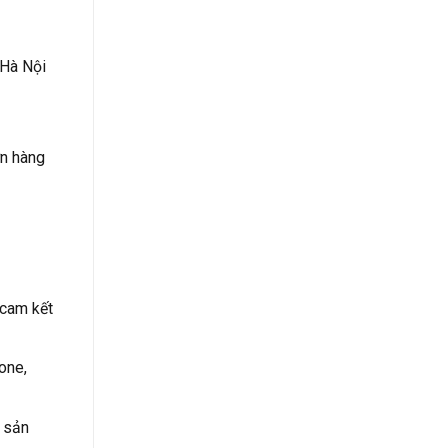
 Hà Nội
ơn hàng
 cam kết
one,
 sản