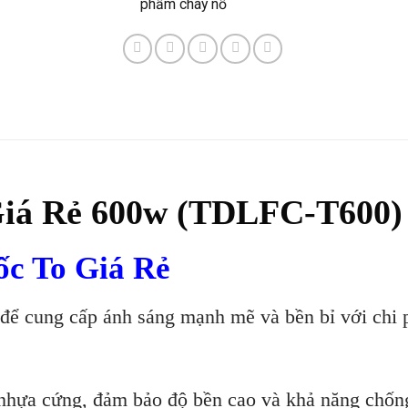
phẩm cháy nổ
Giá Rẻ 600w (TDLFC-T600)
c To Giá Rẻ
t để cung cấp ánh sáng mạnh mẽ và bền bỉ với chi 
ựa cứng, đảm bảo độ bền cao và khả năng chống c