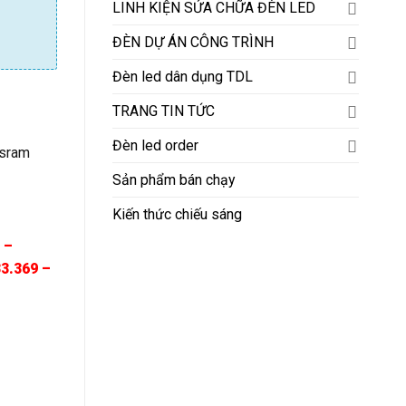
LINH KIỆN SỬA CHỮA ĐÈN LED
ĐÈN DỰ ÁN CÔNG TRÌNH
Đèn led dân dụng TDL
0.000₫.
TRANG TIN TỨC
Đèn led order
Osram
Sản phẩm bán chạy
Kiến thức chiếu sáng
 –
33.369 –
Thành Đạt LED số lượng