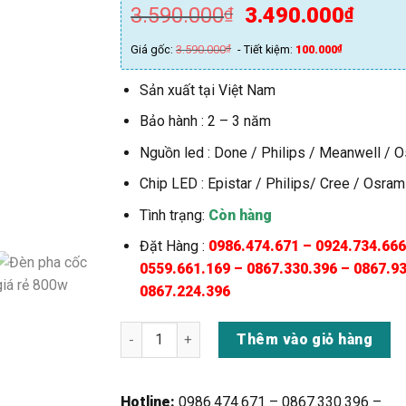
Giá
Giá
3.590.000
3.490.000
₫
₫
gốc
hiện
Giá gốc:
3.590.000
₫
- Tiết kiệm:
100.000
₫
là:
tại
3.590.000₫.
là:
Sản xuất tại Việt Nam
3.49
Bảo hành : 2 – 3 năm
Nguồn led : Done / Philips / Meanwell / 
Chip LED : Epistar / Philips/ Cree / Osram
Tình trạng:
Còn hàng
Đặt Hàng :
0986.474.671 – 0924.734.666
0559.661.169 – 0867.330.396 – 0867.9
0867.224.396
Đèn Pha Cốc To Giá Rẻ 600w (TDLFC-T600) - 
Thêm vào giỏ hàng
Hotline:
0986.474.671 – 0867.330.396 –