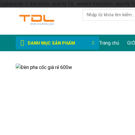
.bg{opacity: 0; transition: opacity 1s; -webkit-transition: opacity 1
Tìm
kiếm:
Trang chủ
GIỚ
DANH MỤC SẢN PHẨM