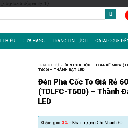
Skip
s;} .bg-loaded{opacity: 1;}
to
content
I THIỆU
CỬA HÀNG
TRANG TIN TỨC
CATALOGUE ĐÈ
TRANG CHỦ
»
ĐÈN PHA CỐC TO GIÁ RẺ 600W (T
T600) – THÀNH ĐẠT LED
Đèn Pha Cốc To Giá Rẻ 6
(TDLFC-T600) – Thành Đ
LED
Giảm giá:
3%
- Khai Trương Chi Nhánh SG