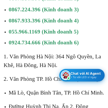
0867.224.396
(Kinh doanh 3)
0867.933.396
(Kinh doanh 4)
055.966.1169
(Kinh doanh 5)
0924.734.666
(Kinh doanh 6)
1. Văn Phòng Hà Nội: 364 Ngô Quyền, La
Khê, Hà Đông, Hà Nội.
Chat với AI Agent
⚡ Tư vấn LED sỉ ngay
2. Văn Phòng TP. Hồ Chí Minh (Sài Gòn):
Mã Lò, Quận Bình Tân, TP. Hồ Chí Minh.
Đường Huỳnh Thị Na, Ấp 2, Đông