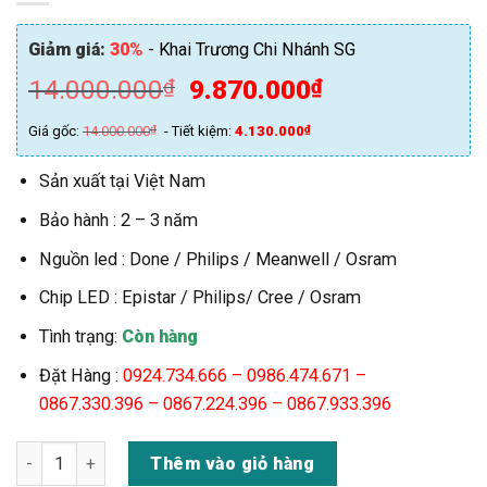
Giảm giá:
30%
- Khai Trương Chi Nhánh SG
Giá
Giá
14.000.000
9.870.000
₫
₫
gốc
hiện
Giá gốc:
14.000.000
₫
- Tiết kiệm:
4.130.000
₫
là:
tại
14.000.000₫.
là:
Sản xuất tại Việt Nam
9.870.000₫.
Bảo hành : 2 – 3 năm
Nguồn led : Done / Philips / Meanwell / Osram
Chip LED : Epistar / Philips/ Cree / Osram
Tình trạng:
Còn hàng
Đặt Hàng :
0924.734.666 –
0986.474.671 –
0867.330.396 – 0867.224.396 – 0867.933.396
Đèn Pha Led Ngoài Trời 200w 400w 500w 600w 800w 1000w C
Thêm vào giỏ hàng