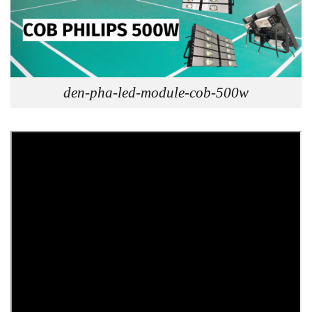
den-pha-led-module-cob-500w