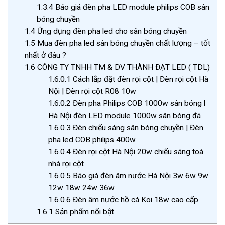
1.3.4
Báo giá đèn pha LED module philips COB sân
bóng chuyền
1.4
Ứng dụng đèn pha led cho sân bóng chuyền
1.5
Mua đèn pha led sân bóng chuyền chất lượng – tốt
nhất ở đâu ?
1.6
CÔNG TY TNHH TM & DV THÀNH ĐẠT LED ( TDL)
1.6.0.1
Cách lắp đặt đèn rọi cột | Đèn rọi cột Hà
Nội | Đèn rọi cột R08 10w
1.6.0.2
Đèn pha Philips COB 1000w sân bóng l
Hà Nội đèn LED module 1000w sân bóng đá
1.6.0.3
Đèn chiếu sáng sân bóng chuyền | Đèn
pha led COB philips 400w
1.6.0.4
Đèn rọi cột Hà Nội 20w chiếu sáng toà
nhà rọi cột
1.6.0.5
Báo giá đèn âm nước Hà Nội 3w 6w 9w
12w 18w 24w 36w
1.6.0.6
Đèn âm nước hồ cá Koi 18w cao cấp
1.6.1
Sản phẩm nổi bật