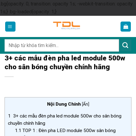
.bg{opacity: 0; transition: opacity 1s; -webkit-transition: opacity
Skip
1s;} .bg-loaded{opacity: 1;}
to
content
Tìm
kiếm:
3+ các mẫu đèn pha led module 500w
cho sân bóng chuyền chính hãng
Nội Dung Chính
[
Ẩn
]
1
3+ các mẫu đèn pha led module 500w cho sân bóng
chuyền chính hãng
1.1
TOP 1 : Đèn pha LED module 500w sân bóng