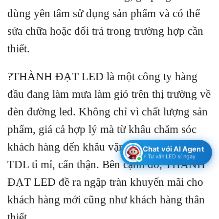
dùng yên tâm sử dụng sản phẩm và có thể
sửa chữa hoặc đổi trả trong trường hợp cần
thiết.
?THÀNH ĐẠT LED là một công ty hàng
đầu đang làm mưa làm gió trên thị trường về
đèn đường led. Không chỉ vì chất lượng sản
phẩm, giá cả hợp lý mà từ khâu chăm sóc
khách hàng đến khâu vận chuyển đều được
Chat với AI Agent
⚡ Tư vấn LED sỉ ngay
TDL tỉ mỉ, cẩn thận. Bên cạnh đó, THÀNH
ĐẠT LED đề ra ngập tràn khuyến mãi cho
khách hàng mới cũng như khách hàng thân
thiết