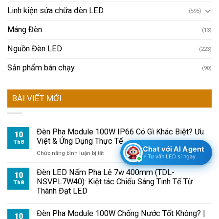
Linh kiện sửa chữa đèn LED
(595)
Máng Đèn
(13)
Nguồn Đèn LED
(223)
Sản phẩm bán chạy
(90)
BÀI VIẾT MỚI
Đèn Pha Module 100W IP66 Có Gì Khác Biệt? Ưu
10
Việt & Ứng Dụng Thực Tế
Th8
Chat với AI Agent
ở
Chức năng bình luận bị tắt
⚡ Tư vấn LED sỉ ngay
Đèn
Pha
Đèn LED Nấm Pha Lê 7w 400mm (TDL-
10
Module
NSVPL7W40): Kiệt tác Chiếu Sáng Tinh Tế Từ
Th8
100W
Thành Đạt LED
IP66
Có
Đèn Pha Module 100W Chống Nước Tốt Không? |
Gì
10