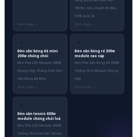
sáng đồng đều toàn sân
18×9m, tiêu chuẩn thi đấu
FIVB quốc tế
✓
✓
Đèn sân bóng đá mini
Đèn sân bóng rổ 200w
200w chống chói
module cao cấp
Đèn Pha LED Module 200W
Đèn Pha Sân Bóng Rổ 200W
Khung Hộp Chống Chói Cho
Chống Chói Module Khung
Sân Bóng Đá Mini
Hộp
✓
Đèn sân tennis 400w
module chống chói loá
Đèn Pha LED Module 400W
Chống Chói Loá Sân Tennis