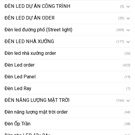
ĐÈN LED DỰ ÁN CÔNG TRÌNH
(5)
ĐÈN LED DỰ ÁN ODER
(35)
Đèn led đường phố (Street light)
(309)
ĐÈN LED NHÀ XƯỞNG
(177)
Đèn led nhà xưởng order
(26)
Đèn Led order
(423)
Đèn Led Panel
(19)
Đèn Led Ray
(7)
ĐÈN NĂNG LƯỢNG MẶT TRỜI
(166)
Đèn năng lượng mặt trời order
(44)
Đèn Ốp Trần
(38)