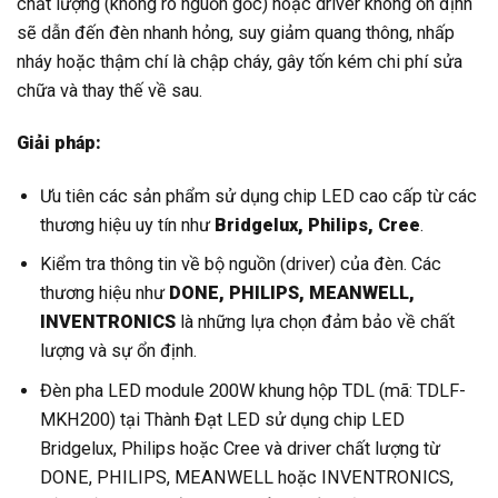
chất lượng (không rõ nguồn gốc) hoặc driver không ổn định
sẽ dẫn đến đèn nhanh hỏng, suy giảm quang thông, nhấp
nháy hoặc thậm chí là chập cháy, gây tốn kém chi phí sửa
chữa và thay thế về sau.
Giải pháp:
Ưu tiên các sản phẩm sử dụng chip LED cao cấp từ các
thương hiệu uy tín như
Bridgelux, Philips, Cree
.
Kiểm tra thông tin về bộ nguồn (driver) của đèn. Các
thương hiệu như
DONE, PHILIPS, MEANWELL,
INVENTRONICS
là những lựa chọn đảm bảo về chất
lượng và sự ổn định.
Đèn pha LED module 200W khung hộp TDL (mã: TDLF-
MKH200) tại Thành Đạt LED sử dụng chip LED
Bridgelux, Philips hoặc Cree và driver chất lượng từ
DONE, PHILIPS, MEANWELL hoặc INVENTRONICS,