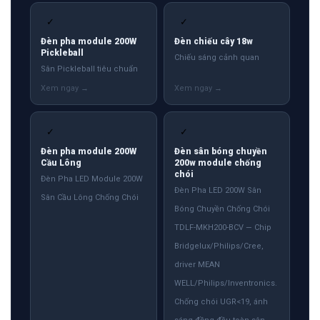
✓
✓
Đèn pha module 200W
Đèn chiếu cây 18w
Pickleball
Chiếu sáng cảnh quan
Sân Pickleball tiêu chuẩn
✓
✓
Đèn pha module 200W
Đèn sân bóng chuyền
Cầu Lông
200w module chống
chói
Đèn Pha LED Module 200W
Đèn Pha LED 200W Sân
Sân Cầu Lông Chống Chói
Bóng Chuyền Chống Chói
TDLF-MKH200-BCV — Chip
Bridgelux/Philips/Cree,
driver MEAN
WELL/Philips/Inventronics.
Chống chói UGR<19, ánh