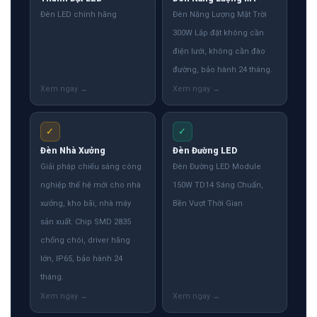
Đèn LED chính hãng
Đèn Năng Lượng Mặt Trời
300W Lắp đặt không cần
điện lưới, không cần đào
đường, bảo hành 24 tháng.
✓
✓
Đèn Nhà Xưởng
Đèn Đường LED
Giải pháp chiếu sáng công
Đèn Đường LED Module
nghiệp thế hệ mới cho nhà
150W TD14 Sáng Chuẩn,
xưởng, kho bãi, nhà máy
Bền Vượt Thời Gian
sản xuất. Chip SMD 2835
chống chói, driver hãng
lớn, IP65, bảo hành 24
tháng.