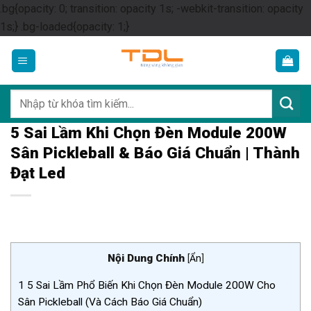
.bg{opacity: 0; transition: opacity 1s; -webkit-transition: opacity
Skip
1s;} .bg-loaded{opacity: 1;}
to
content
Tìm
kiếm:
5 Sai Lầm Khi Chọn Đèn Module 200W
Sân Pickleball & Báo Giá Chuẩn | Thành
Đạt Led
Nội Dung Chính
[
Ẩn
]
1
5 Sai Lầm Phổ Biến Khi Chọn Đèn Module 200W Cho
Sân Pickleball (Và Cách Báo Giá Chuẩn)