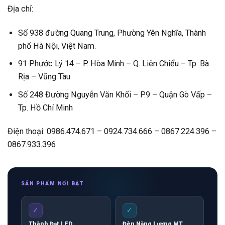
Địa chỉ:
Số 938 đường Quang Trung, Phường Yên Nghĩa, Thành
phố Hà Nội, Việt Nam.
91 Phước Lý 14 – P. Hòa Minh – Q. Liên Chiểu – Tp. Bà
Rịa – Vũng Tàu
Số 248 Đường Nguyễn Văn Khối – P.9 – Quận Gò Vấp –
Tp. Hồ Chí Minh
Điện thoại: 0986.474.671 – 0924.734.666 – 0867.224.396 –
0867.933.396
SẢN PHẨM NỔI BẬT
✓
✓
Thành Đạt LED
Đèn Năng Lượng MT