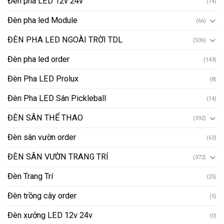
Đèn pha LED 12v 24v
(14)
Đèn pha led Module
(66)
ĐÈN PHA LED NGOÀI TRỜI TDL
(536)
Đèn pha led order
(143)
Đèn Pha LED Prolux
(8)
Đèn Pha LED Sân Pickleball
(14)
ĐÈN SÂN THỂ THAO
(392)
Đèn sân vườn order
(63)
ĐÈN SÂN VƯỜN TRANG TRÍ
(372)
Đèn Trang Trí
(25)
Đèn trồng cây order
(5)
Đèn xưởng LED 12v 24v
(0)