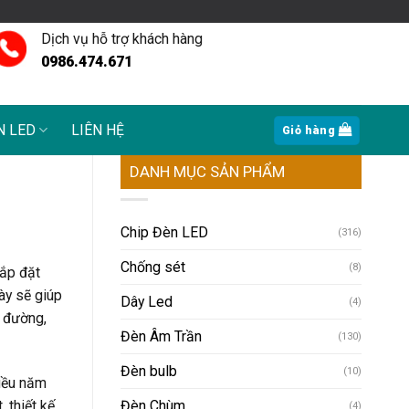
Dịch vụ hỗ trợ khách hàng
0986.474.671
N LED
LIÊN HỆ
Giỏ hàng
DANH MỤC SẢN PHẨM
Chip Đèn LED
(316)
Chống sét
(8)
lắp đặt
ày sẽ giúp
Dây Led
(4)
n đường,
Đèn Âm Trần
(130)
Đèn bulb
(10)
hiều năm
 thiết kế
Đèn Chùm
(4)