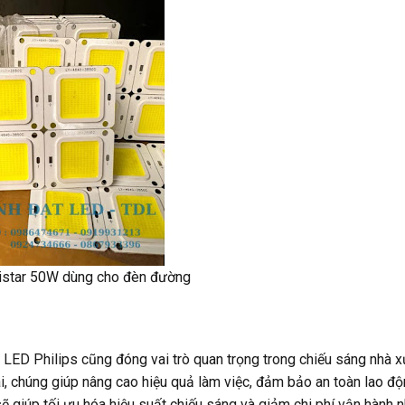
istar 50W dùng cho đèn đường
 LED Philips cũng đóng vai trò quan trọng trong chiếu sáng nhà x
i, chúng giúp nâng cao hiệu quả làm việc, đảm bảo an toàn lao độn
ẽ giúp tối ưu hóa hiệu suất chiếu sáng và giảm chi phí vận hành 