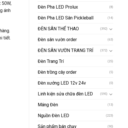
t 50W,
Đèn Pha LED Prolux
(8)
ng ánh
Đèn Pha LED Sân Pickleball
(14)
ĐÈN SÂN THỂ THAO
(392)
hàng.
 tiết.
Đèn sân vườn order
(63)
ĐÈN SÂN VƯỜN TRANG TRÍ
(372)
Đèn Trang Trí
(25)
Đèn trồng cây order
(5)
Đèn xưởng LED 12v 24v
(0)
Linh kiện sửa chữa đèn LED
(595)
Máng Đèn
(13)
Nguồn Đèn LED
(223)
Sản phẩm bán chạy
(90)