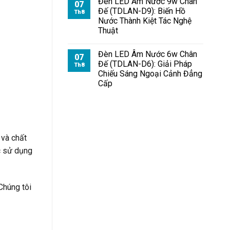
Đèn LED Âm Nước 9w Chân
07
Đế (TDLAN-D9): Biến Hồ
Th8
Nước Thành Kiệt Tác Nghệ
Thuật
Đèn LED Âm Nước 6w Chân
07
Đế (TDLAN-D6): Giải Pháp
Th8
Chiếu Sáng Ngoại Cảnh Đẳng
Cấp
 và chất
ệc sử dụng
Chúng tôi