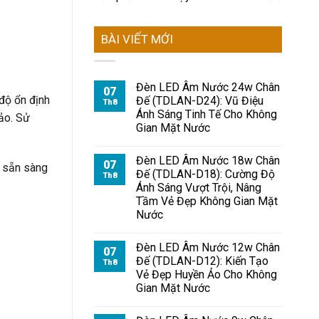
BÀI VIẾT MỚI
Đèn LED Âm Nước 24w Chân
07
 độ ổn định
Đế (TDLAN-D24): Vũ Điệu
Th8
Ánh Sáng Tinh Tế Cho Không
hảo. Sử
Gian Mặt Nước
Đèn LED Âm Nước 18w Chân
07
n sẵn sàng
Đế (TDLAN-D18): Cường Độ
Th8
Ánh Sáng Vượt Trội, Nâng
Tầm Vẻ Đẹp Không Gian Mặt
Nước
Đèn LED Âm Nước 12w Chân
07
Đế (TDLAN-D12): Kiến Tạo
Th8
Vẻ Đẹp Huyền Ảo Cho Không
Gian Mặt Nước