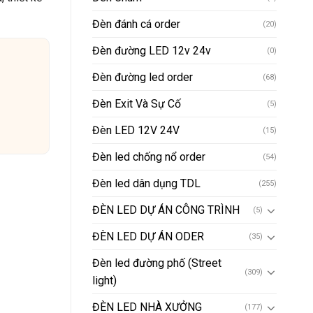
Đèn đánh cá order
(20)
Đèn đường LED 12v 24v
(0)
Đèn đường led order
(68)
Đèn Exit Và Sự Cố
(5)
Đèn LED 12V 24V
(15)
Đèn led chống nổ order
(54)
Đèn led dân dụng TDL
(255)
ĐÈN LED DỰ ÁN CÔNG TRÌNH
(5)
ĐÈN LED DỰ ÁN ODER
(35)
Đèn led đường phố (Street
(309)
light)
ĐÈN LED NHÀ XƯỞNG
(177)