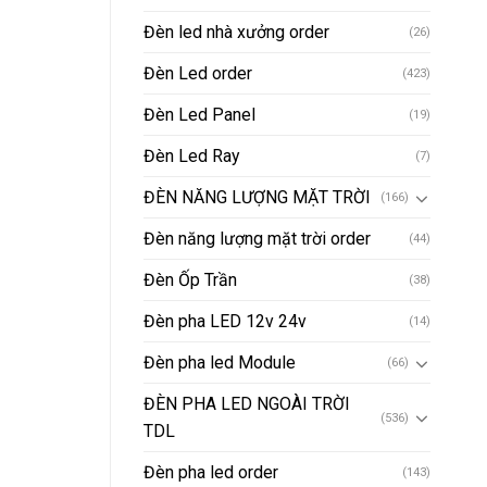
Đèn led nhà xưởng order
(26)
Đèn Led order
(423)
Đèn Led Panel
(19)
Đèn Led Ray
(7)
ĐÈN NĂNG LƯỢNG MẶT TRỜI
(166)
Đèn năng lượng mặt trời order
(44)
Đèn Ốp Trần
(38)
Đèn pha LED 12v 24v
(14)
Đèn pha led Module
(66)
ĐÈN PHA LED NGOÀI TRỜI
(536)
TDL
Đèn pha led order
(143)