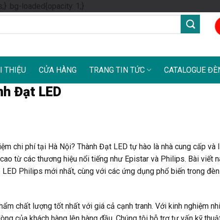
Skip
s;} .bg-loaded{opacity: 1;}
to
content
I THIỆU
CỬA HÀNG
TRANG TIN TỨC
CATALOGUE ĐÈ
nh Đạt LED
iệm chi phí tại Hà Nội? Thành Đạt LED tự hào là nhà cung cấp và 
o từ các thương hiệu nổi tiếng như Epistar và Philips. Bài viết n
p LED Philips mới nhất, cùng với các ứng dụng phổ biến trong đè
m chất lượng tốt nhất với giá cả cạnh tranh. Với kinh nghiệm n
òng của khách hàng lên hàng đầu. Chúng tôi hỗ trợ tư vấn kỹ thuật,