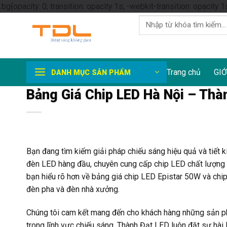
.bg{opacity: 0; transition: opacity 1s; -webkit-transition: opacity 1
Tìm
kiếm:
Trang chủ
GIỚ
DANH MỤC SẢN PHẨM
Bảng Giá Chip LED Hà Nội – Thà
Bạn đang tìm kiếm giải pháp chiếu sáng hiệu quả và tiết k
đèn LED hàng đầu, chuyên cung cấp chip LED chất lượng ca
bạn hiểu rõ hơn về bảng giá chip LED Epistar 50W và chi
đèn pha và đèn nhà xưởng.
Chúng tôi cam kết mang đến cho khách hàng những sản phẩ
trong lĩnh vực chiếu sáng, Thành Đạt LED luôn đặt sự hài l