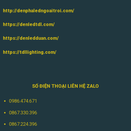
http://denphaledngoaitroi.com/
https://denledtdl.com/
https://denledduan.com/
https://tdllighting.com/
SỐ ĐIỆN THOẠI LIÊN HỆ ZALO
0986.474.671
0867.330.396
0867.224.396