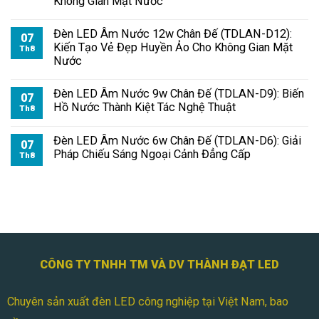
Không Gian Mặt Nước
Đèn LED Âm Nước 12w Chân Đế (TDLAN-D12):
07
Kiến Tạo Vẻ Đẹp Huyền Ảo Cho Không Gian Mặt
Th8
Nước
Đèn LED Âm Nước 9w Chân Đế (TDLAN-D9): Biến
07
Hồ Nước Thành Kiệt Tác Nghệ Thuật
Th8
Đèn LED Âm Nước 6w Chân Đế (TDLAN-D6): Giải
07
Pháp Chiếu Sáng Ngoại Cảnh Đẳng Cấp
Th8
CÔNG TY TNHH TM VÀ DV THÀNH ĐẠT LED
Chuyên sản xuất đèn LED công nghiệp tại Việt Nam, bao