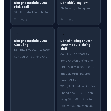
Đèn pha module 200W
Đèn chiếu cây 18w
Pickleball
Chiếu sáng cảnh quan
Sân Pickleball tiêu chuẩn
✓
✓
Đèn pha module 200W
Đèn sân bóng chuyền
Cầu Lông
200w module chống
chói
Đèn Pha LED Module 200W
Đèn Pha LED 200W Sân
Sân Cầu Lông Chống Chói
Bóng Chuyền Chống Chói
TDLF-MKH200-BCV — Chip
Bridgelux/Philips/Cree,
driver MEAN
WELL/Philips/Inventronics.
Chống chói UGR<19, ánh
sáng đồng đều toàn sân
18×9m, tiêu chuẩn thi đấu