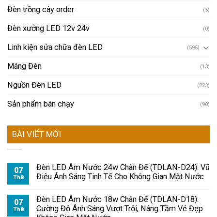
Đèn trồng cây order
(5)
Đèn xưởng LED 12v 24v
(0)
Linh kiện sửa chữa đèn LED
(595)
Máng Đèn
(13)
Nguồn Đèn LED
(223)
Sản phẩm bán chạy
(90)
BÀI VIẾT MỚI
Đèn LED Âm Nước 24w Chân Đế (TDLAN-D24): Vũ
07
Điệu Ánh Sáng Tinh Tế Cho Không Gian Mặt Nước
Th8
Đèn LED Âm Nước 18w Chân Đế (TDLAN-D18):
07
Cường Độ Ánh Sáng Vượt Trội, Nâng Tầm Vẻ Đẹp
Th8