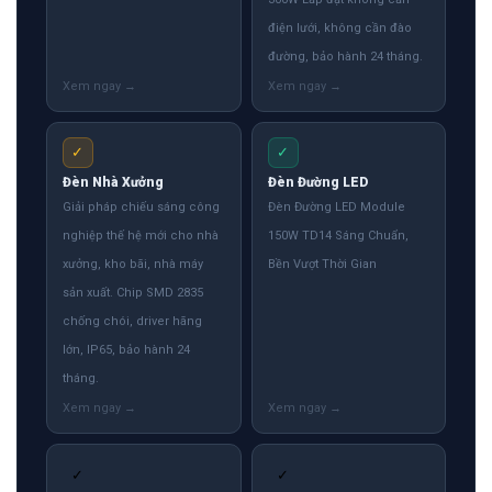
điện lưới, không cần đào
đường, bảo hành 24 tháng.
✓
✓
Đèn Nhà Xưởng
Đèn Đường LED
Giải pháp chiếu sáng công
Đèn Đường LED Module
nghiệp thế hệ mới cho nhà
150W TD14 Sáng Chuẩn,
xưởng, kho bãi, nhà máy
Bền Vượt Thời Gian
sản xuất. Chip SMD 2835
chống chói, driver hãng
lớn, IP65, bảo hành 24
tháng.
✓
✓