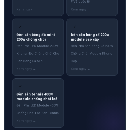
FIVB quốc tế
✓
✓
Đèn sân bóng đá mini
Đèn sân bóng rổ 200w
200w chống chói
module cao cấp
Đèn Pha LED Module 200W
Đèn Pha Sân Bóng Rổ 200W
Khung Hộp Chống Chói Cho
Chống Chói Module Khung
Sân Bóng Đá Mini
Hộp
✓
Đèn sân tennis 400w
module chống chói loá
Đèn Pha LED Module 400W
Chống Chói Loá Sân Tennis