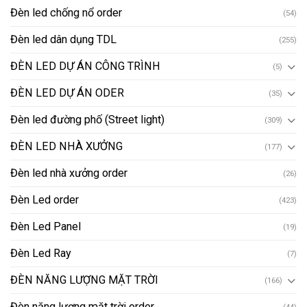
Đèn led chống nổ order
(54)
Đèn led dân dụng TDL
(255)
ĐÈN LED DỰ ÁN CÔNG TRÌNH
(5)
ĐÈN LED DỰ ÁN ODER
(35)
Đèn led đường phố (Street light)
(309)
ĐÈN LED NHÀ XƯỞNG
(177)
Đèn led nhà xưởng order
(26)
Đèn Led order
(423)
Đèn Led Panel
(19)
Đèn Led Ray
(7)
ĐÈN NĂNG LƯỢNG MẶT TRỜI
(166)
Đèn năng lượng mặt trời order