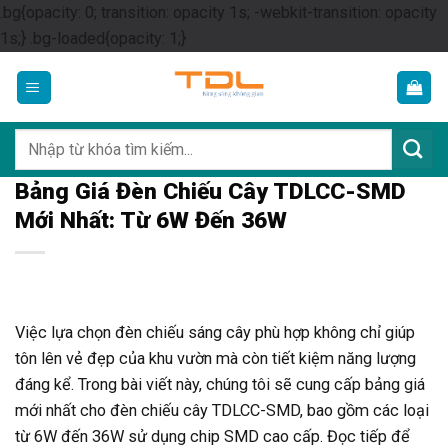
.bg{opacity: 0; transition: opacity 1s; -webkit-transition: opacity
Skip
1s;} .bg-loaded{opacity: 1;}
to
content
Tìm
kiếm:
Bảng Giá Đèn Chiếu Cây TDLCC-SMD
Mới Nhất: Từ 6W Đến 36W
Việc lựa chọn đèn chiếu sáng cây phù hợp không chỉ giúp
tôn lên vẻ đẹp của khu vườn mà còn tiết kiệm năng lượng
đáng kể. Trong bài viết này, chúng tôi sẽ cung cấp bảng giá
mới nhất cho đèn chiếu cây TDLCC-SMD, bao gồm các loại
từ 6W đến 36W sử dụng chip SMD cao cấp. Đọc tiếp để