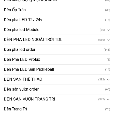
(44)
Đèn Ốp Trần
(38)
Đèn pha LED 12v 24v
(14)
Đèn pha led Module
(66)
ĐÈN PHA LED NGOÀI TRỜI TDL
(536)
Đèn pha led order
(143)
Đèn Pha LED Prolux
(8)
Đèn Pha LED Sân Pickleball
(14)
ĐÈN SÂN THỂ THAO
(392)
Đèn sân vườn order
(63)
ĐÈN SÂN VƯỜN TRANG TRÍ
(372)
Đèn Trang Trí
(25)