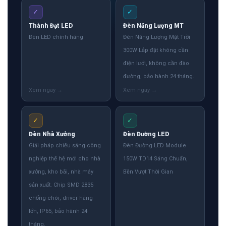
✓
✓
Thành Đạt LED
Đèn Năng Lượng MT
Đèn LED chính hãng
Đèn Năng Lượng Mặt Trời
300W Lắp đặt không cần
điện lưới, không cần đào
đường, bảo hành 24 tháng.
✓
✓
Đèn Nhà Xưởng
Đèn Đường LED
Giải pháp chiếu sáng công
Đèn Đường LED Module
nghiệp thế hệ mới cho nhà
150W TD14 Sáng Chuẩn,
xưởng, kho bãi, nhà máy
Bền Vượt Thời Gian
sản xuất. Chip SMD 2835
chống chói, driver hãng
lớn, IP65, bảo hành 24
tháng.