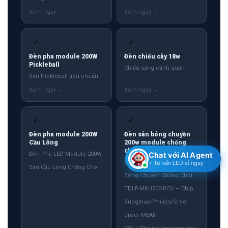
✓
✓
Đèn pha module 200W
Đèn chiếu cây 18w
Pickleball
Chiếu sáng cảnh quan
Sân Pickleball tiêu chuẩn
✓
✓
Đèn pha module 200W
Đèn sân bóng chuyền
Cầu Lông
200w module chống
chói
Chat với AI Agent
Đèn Pha LED Module 200W
Đèn Pha LED 200W Sân
⚡ Tư vấn LED sỉ ngay
Sân Cầu Lông Chống Chói
Bóng Chuyền Chống Chói
TDLF-MKH200-BCV — Chip
Bridgelux/Philips/Cree,
driver MEAN