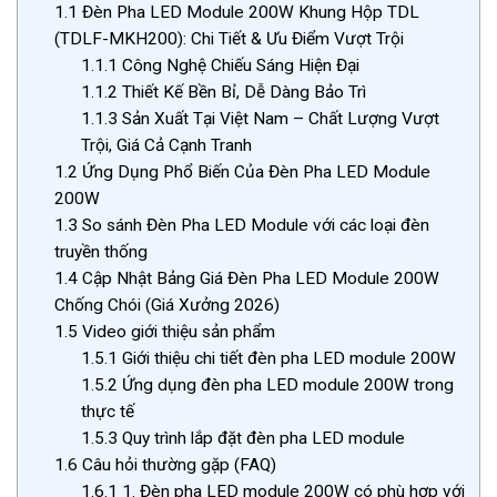
1.1
Đèn Pha LED Module 200W Khung Hộp TDL
(TDLF-MKH200): Chi Tiết & Ưu Điểm Vượt Trội
1.1.1
Công Nghệ Chiếu Sáng Hiện Đại
1.1.2
Thiết Kế Bền Bỉ, Dễ Dàng Bảo Trì
1.1.3
Sản Xuất Tại Việt Nam – Chất Lượng Vượt
Trội, Giá Cả Cạnh Tranh
1.2
Ứng Dụng Phổ Biến Của Đèn Pha LED Module
200W
1.3
So sánh Đèn Pha LED Module với các loại đèn
truyền thống
1.4
Cập Nhật Bảng Giá Đèn Pha LED Module 200W
Chống Chói (Giá Xưởng 2026)
1.5
Video giới thiệu sản phẩm
1.5.1
Giới thiệu chi tiết đèn pha LED module 200W
1.5.2
Ứng dụng đèn pha LED module 200W trong
thực tế
1.5.3
Quy trình lắp đặt đèn pha LED module
1.6
Câu hỏi thường gặp (FAQ)
1.6.1
1. Đèn pha LED module 200W có phù hợp với