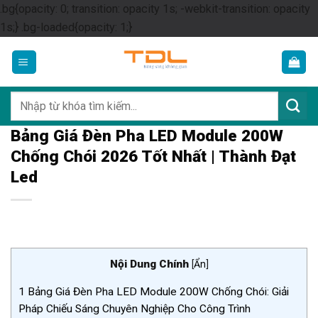
.bg{opacity: 0; transition: opacity 1s; -webkit-transition: opacity
Skip
1s;} .bg-loaded{opacity: 1;}
to
content
Tìm
kiếm:
Bảng Giá Đèn Pha LED Module 200W
Chống Chói 2026 Tốt Nhất | Thành Đạt
Led
Nội Dung Chính
[
Ẩn
]
1
Bảng Giá Đèn Pha LED Module 200W Chống Chói: Giải
Pháp Chiếu Sáng Chuyên Nghiệp Cho Công Trình