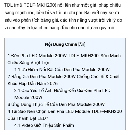
TDL (mã: TDLF-MKH200) nổi lên như một giải pháp chiếu
sáng mạnh mẽ, bền bỉ và tối ưu chi phí. Bài viết này sẽ đi
sâu vào phân tích bảng giá, các tính năng vượt trội và lý do
vì sao đây là lựa chọn hàng đầu cho các dự án quy mô.
Nội Dung Chính
[
Ẩn
]
1
Đèn Pha LED Module 200W TDLF-MKH200: Sức Mạnh
Chiếu Sáng Vượt Trội
1.1
Ưu Điểm Nổi Bật Của Đèn Pha Module 200W
2
Bảng Giá Đèn Pha Module 200W Chống Chói Sỉ & Chiết
Khấu Hấp Dẫn Năm 2026
2.1
Các Yếu Tố Ảnh Hưởng Đến Giá Đèn Pha LED
Module 200W
3
Ứng Dụng Thực Tế Của Đèn Pha Module 200W
4
Tại Sao Nên Chọn Đèn Pha LED Module TDLF-MKH200
Của Thành Đạt LED?
4.1
Video Giới Thiệu Sản Phẩm