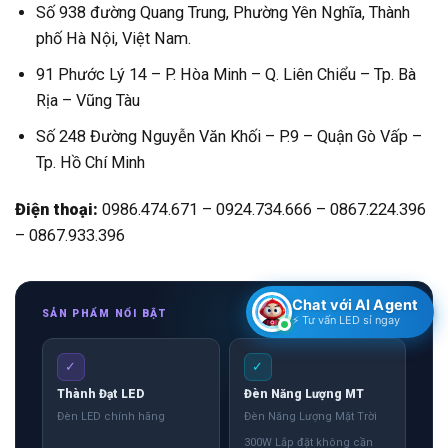
Số 938 đường Quang Trung, Phường Yên Nghĩa, Thành
phố Hà Nội, Việt Nam.
91 Phước Lý 14 – P. Hòa Minh – Q. Liên Chiểu – Tp. Bà
Rịa – Vũng Tàu
Số 248 Đường Nguyễn Văn Khối – P.9 – Quận Gò Vấp –
Tp. Hồ Chí Minh
Điện thoại:
0986.474.671 – 0924.734.666 – 0867.224.396
– 0867.933.396
Chat với AI Agent
SẢN PHẨM NỔI BẬT
⚡ Tư vấn LED sỉ ngay
✓
✓
Thành Đạt LED
Đèn Năng Lượng MT
Đèn LED chính hãng
Đèn Năng Lượng Mặt Trời
300W Lắp đặt không cần