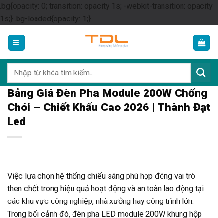
.bg{opacity: 0; transition: opacity 1s; -webkit-transition: opacity
Skip
1s;} .bg-loaded{opacity: 1;}
to
content
Tìm
kiếm:
Bảng Giá Đèn Pha Module 200W Chống
Chói – Chiết Khấu Cao 2026 | Thành Đạt
Led
Việc lựa chọn hệ thống chiếu sáng phù hợp đóng vai trò
then chốt trong hiệu quả hoạt động và an toàn lao động tại
các khu vực công nghiệp, nhà xưởng hay công trình lớn.
Trong bối cảnh đó, đèn pha LED module 200W khung hộp