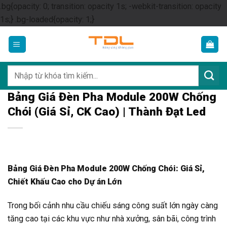
.bg{opacity: 0; transition: opacity 1s; -webkit-transition: opacity
Skip
1s;} .bg-loaded{opacity: 1;}
to
content
Tìm
kiếm:
Bảng Giá Đèn Pha Module 200W Chống
Chói (Giá Sỉ, CK Cao) | Thành Đạt Led
Bảng Giá Đèn Pha Module 200W Chống Chói: Giá Sỉ,
Chiết Khấu Cao cho Dự án Lớn
Trong bối cảnh nhu cầu chiếu sáng công suất lớn ngày càng
tăng cao tại các khu vực như nhà xưởng, sân bãi, công trình