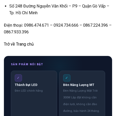
Số 248 Đường Nguyễn Văn Khối – P.9 – Quận Gò Vấp –
Tp. Hồ Chí Minh
Điện thoại: 0986.474.671 – 0924.734.666 – 0867.224.396 –
0867.933.396
Trở về Trang chủ
SẢN PHẨM NỔI BẬT
✓
✓
Thành Đạt LED
Đèn Năng Lượng MT
Đèn LED chính hãng
Đèn Năng Lượng Mặt Trời
300W Lắp đặt không cần
điện lưới, không cần đào
đường, bảo hành 24 tháng.