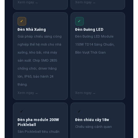
✓
✓
Đèn Nhà Xưởng
Đèn Đường LED
Giải pháp chiếu sáng công
Đèn Đường LED Module
nghiệp thế hệ mới cho nhà
150W TD14 Sáng Chuẩn,
xưởng, kho bãi, nhà máy
Bền Vượt Thời Gian
sản xuất. Chip SMD 2835
chống chói, driver hãng
lớn, IP65, bảo hành 24
tháng.
✓
✓
Đèn pha module 200W
Đèn chiếu cây 18w
Pickleball
Chiếu sáng cảnh quan
Sân Pickleball tiêu chuẩn