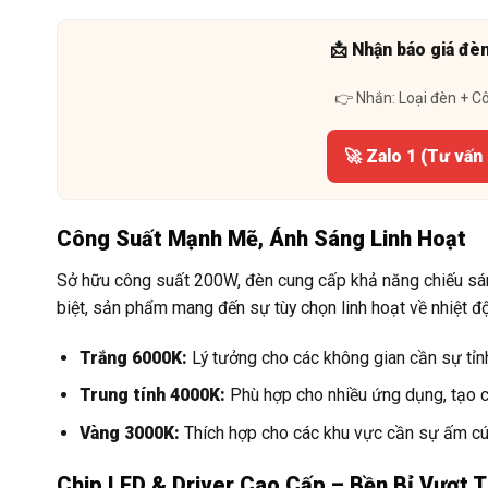
📩 Nhận báo giá đè
👉 Nhắn: Loại đèn + C
🚀 Zalo 1 (Tư vấn
Công Suất Mạnh Mẽ, Ánh Sáng Linh Hoạt
Sở hữu công suất 200W, đèn cung cấp khả năng chiếu sán
biệt, sản phẩm mang đến sự tùy chọn linh hoạt về nhiệt 
Trắng 6000K:
Lý tưởng cho các không gian cần sự tỉnh
Trung tính 4000K:
Phù hợp cho nhiều ứng dụng, tạo cả
Vàng 3000K:
Thích hợp cho các khu vực cần sự ấm cúng
Chip LED & Driver Cao Cấp – Bền Bỉ Vượt T