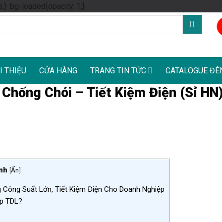
Skip
s;} .bg-loaded{opacity: 1;}
to
content
I THIỆU
CỬA HÀNG
TRANG TIN TỨC
CATALOGUE ĐÈ
hống Chói – Tiết Kiệm Điện (Sỉ HN)
nh
[
Ẩn
]
 Công Suất Lớn, Tiết Kiệm Điện Cho Doanh Nghiệp
p TDL?