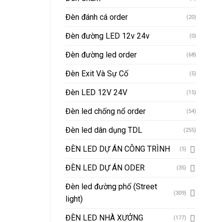
Đèn đánh cá order
(20)
Đèn đường LED 12v 24v
(0)
Đèn đường led order
(68)
Đèn Exit Và Sự Cố
(5)
Đèn LED 12V 24V
(15)
Đèn led chống nổ order
(54)
Đèn led dân dụng TDL
(255)
ĐÈN LED DỰ ÁN CÔNG TRÌNH
(5)
ĐÈN LED DỰ ÁN ODER
(35)
Đèn led đường phố (Street
(309)
light)
ĐÈN LED NHÀ XƯỞNG
(177)