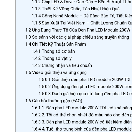
1.1.2
Chip LED & Driver Cao Cấp – Bền Bỉ Vượt Thời
1.1.3
Thiết Kế Vững Chắc, Tản Nhiệt Hiệu Quả
1.1.4
Công Nghệ Module – Dễ Dàng Bảo Trì, Tiết Kiệ
1.1.5
Sản Xuất Tại Việt Nam – Chất Lượng Chuẩn Qu
1.2
Ứng Dụng Thực Tế Của Đèn Pha LED Module 200W
1.3
So sánh với các giải pháp chiếu sáng truyền thống
1.4
Chi Tiết Kỹ Thuật Sản Phẩm
1.4.1
Thông số cơ bản
1.4.2
Thông số vật lý
1.4.3
Chứng nhận và tiêu chuẩn
1.5
Video giới thiệu và ứng dụng
1.5.0.1
Giới thiệu đèn pha LED module 200W TDL
1.5.0.2
Ứng dụng đèn pha LED module 200W tron
1.5.0.3
Đánh giá hiệu quả sử dụng đèn pha LED 
1.6
Câu hỏi thường gặp (FAQ)
1.6.1
1. Đèn pha LED module 200W TDL có khả năng
1.6.2
2. Tôi có thể chọn nhiệt độ màu nào cho đèn
1.6.3
3. Đèn pha LED module 200W có tiết kiệm điệ
1.6.4
4. Tuổi thọ trung bình của đèn pha LED module