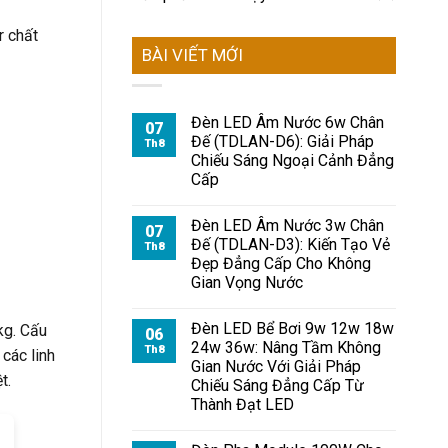
r chất
BÀI VIẾT MỚI
Đèn LED Âm Nước 6w Chân
07
Đế (TDLAN-D6): Giải Pháp
Th8
Chiếu Sáng Ngoại Cảnh Đẳng
Cấp
Đèn LED Âm Nước 3w Chân
07
Đế (TDLAN-D3): Kiến Tạo Vẻ
Th8
Đẹp Đẳng Cấp Cho Không
Gian Vọng Nước
Đèn LED Bể Bơi 9w 12w 18w
kg. Cấu
06
24w 36w: Nâng Tầm Không
Th8
các linh
Gian Nước Với Giải Pháp
t.
Chiếu Sáng Đẳng Cấp Từ
Thành Đạt LED