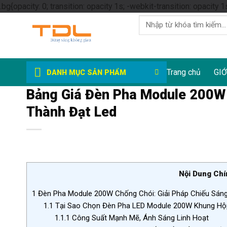
.bg{opacity: 0; transition: opacity 1s; -webkit-transition: opacity 1
Tìm
kiếm:
Trang chủ
GIỚ
DANH MỤC SẢN PHẨM
Bảng Giá Đèn Pha Module 200W C
Thành Đạt Led
Nội Dung Chí
1
Đèn Pha Module 200W Chống Chói: Giải Pháp Chiếu Sáng
1.1
Tại Sao Chọn Đèn Pha LED Module 200W Khung Hộ
1.1.1
Công Suất Mạnh Mẽ, Ánh Sáng Linh Hoạt