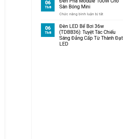
Đèn Pha Module 100W Cho
06
Sân Bóng Mini
Th8
ở
Chức năng bình luận bị tắt
Đèn
Pha
Đèn LED Bể Bơi 36w
06
Module
(TDBB36): Tuyệt Tác Chiếu
Th8
100W
Sáng Đẳng Cấp Từ Thành Đạt
Cho
LED
Sân
Bóng
Mini