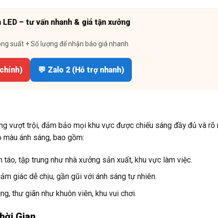
n LED – tư vấn nhanh & giá tận xưởng
ông suất + Số lượng để nhận báo giá nhanh
 chính)
💬 Zalo 2 (Hỗ trợ nhanh)
g vượt trội, đảm bảo mọi khu vực được chiếu sáng đầy đủ và rõ 
độ màu ánh sáng, bao gồm:
 táo, tập trung như nhà xưởng sản xuất, khu vực làm việc.
m giác dễ chịu, gần gũi với ánh sáng tự nhiên.
, thư giãn như khuôn viên, khu vui chơi.
hời Gian