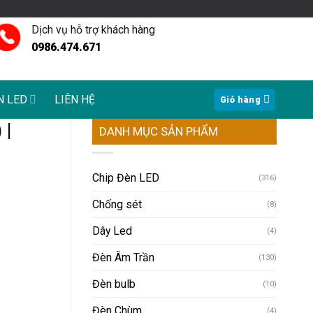
Dịch vụ hỗ trợ khách hàng
0986.474.671
N LED
LIÊN HỆ
Giỏ hàng
 |
DANH MỤC SẢN PHẨM
Chip Đèn LED
(316)
Chống sét
(8)
Dây Led
(4)
Đèn Âm Trần
(130)
Đèn bulb
(10)
Đèn Chùm
(4)