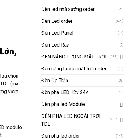
Đèn led nhà xưởng order
(26)
Đèn Led order
(423)
Đèn Led Panel
(19)
Đèn Led Ray
(7)
Lớn,
ĐÈN NĂNG LƯỢNG MẶT TRỜI
(166)
Đèn năng lượng mặt trời order
(44)
 lựa chọn
Đèn Ốp Trần
(38)
 TDL (mã:
ượng vượt
Đèn pha LED 12v 24v
(14)
Đèn pha led Module
(66)
ĐÈN PHA LED NGOÀI TRỜI
(536)
TDL
LED module
t.
Đèn pha led order
(143)