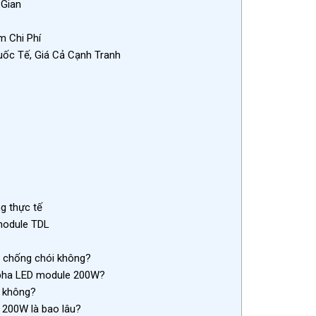
 Gian
m Chi Phí
ốc Tế, Giá Cả Cạnh Tranh
g thực tế
module TDL
 chống chói không?
 pha LED module 200W?
n không?
 200W là bao lâu?