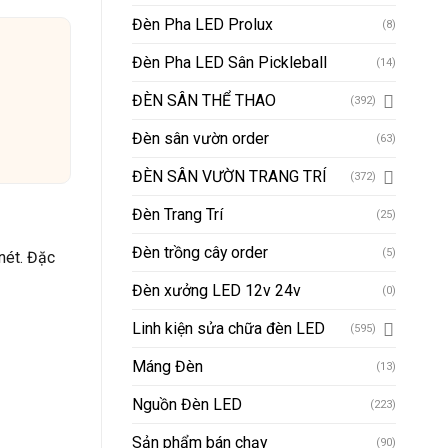
Đèn Pha LED Prolux
(8)
Đèn Pha LED Sân Pickleball
(14)
ĐÈN SÂN THỂ THAO
(392)
Đèn sân vườn order
(63)
ĐÈN SÂN VƯỜN TRANG TRÍ
(372)
Đèn Trang Trí
(25)
Đèn trồng cây order
(5)
nét. Đặc
Đèn xưởng LED 12v 24v
(0)
Linh kiện sửa chữa đèn LED
(595)
Máng Đèn
(13)
Nguồn Đèn LED
(223)
Sản phẩm bán chạy
(90)