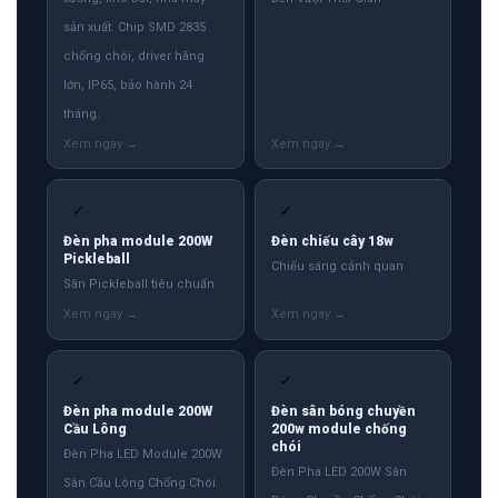
sản xuất. Chip SMD 2835
chống chói, driver hãng
lớn, IP65, bảo hành 24
tháng.
✓
✓
Đèn pha module 200W
Đèn chiếu cây 18w
Pickleball
Chiếu sáng cảnh quan
Sân Pickleball tiêu chuẩn
✓
✓
Đèn pha module 200W
Đèn sân bóng chuyền
Cầu Lông
200w module chống
chói
Đèn Pha LED Module 200W
Đèn Pha LED 200W Sân
Sân Cầu Lông Chống Chói