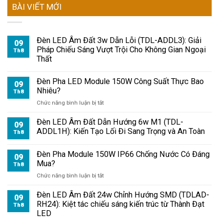
BÀI VIẾT MỚI
Đèn LED Âm Đất 3w Dẫn Lỗi (TDL-ADDL3): Giải
09
Pháp Chiếu Sáng Vượt Trội Cho Không Gian Ngoại
Th8
Thất
Đèn Pha LED Module 150W Công Suất Thực Bao
09
Nhiêu?
Th8
ở
Chức năng bình luận bị tắt
Đèn
Pha
Đèn LED Âm Đất Dẫn Hướng 6w M1 (TDL-
09
LED
ADDL1H): Kiến Tạo Lối Đi Sang Trọng và An Toàn
Th8
Module
150W
Đèn Pha Module 150W IP66 Chống Nước Có Đáng
Công
09
Mua?
Suất
Th8
Thực
ở
Chức năng bình luận bị tắt
Bao
Đèn
Nhiêu?
Pha
Đèn LED Âm Đất 24w Chỉnh Hướng SMD (TDLAD-
09
Module
RH24): Kiệt tác chiếu sáng kiến trúc từ Thành Đạt
Th8
150W
LED