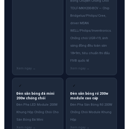
Bóng Chuyền Chống Chói
TDLF-MKH200-BCV — Chip
Bridgelux/Philips/Cree,
driver MEAN
WELL/Philips/Inventronics.
Chống chói UGR<19, ánh
sáng đồng đều toàn sân
18×9m, tiêu chuẩn thi đấu
FIVB quốc tế
✓
✓
Đèn sân bóng đá mini
Đèn sân bóng rổ 200w
200w chống chói
module cao cấp
Đèn Pha LED Module 200W
Đèn Pha Sân Bóng Rổ 200W
Khung Hộp Chống Chói Cho
Chống Chói Module Khung
Sân Bóng Đá Mini
Hộp