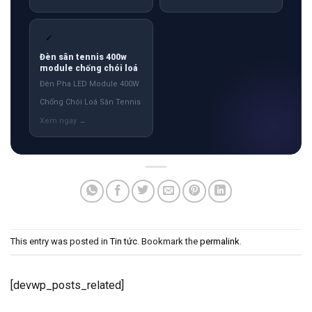
✓
Đèn sân tennis 400w
module chống chói loá
Đèn Pha LED Module 400W
Chống Chói Loá Sân Tennis
This entry was posted in
Tin tức
. Bookmark the
permalink
.
[devwp_posts_related]