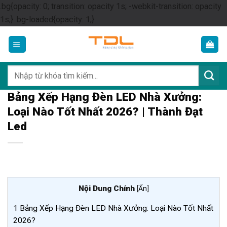
.bg{opacity: 0; transition: opacity 1s; -webkit-transition: opacity
Skip
1s;} .bg-loaded{opacity: 1;}
to
content
Tìm
kiếm:
Bảng Xếp Hạng Đèn LED Nhà Xưởng:
Loại Nào Tốt Nhất 2026? | Thành Đạt
Led
Nội Dung Chính
[
Ẩn
]
1
Bảng Xếp Hạng Đèn LED Nhà Xưởng: Loại Nào Tốt Nhất
2026?