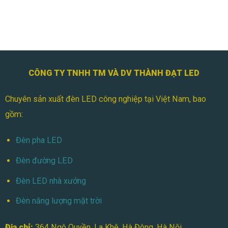
IP66
Chống
Nước
Có
Đáng
Mua?
CÔNG TY TNHH TM VÀ DV THÀNH ĐẠT LED
Chuyên sản xuất đèn LED công nghiệp tại Việt Nam, bao
gồm:
Đèn pha LED
Đèn đường LED
Đèn LED nhà xưởng
Đèn năng lượng mặt trời
Địa chỉ:
364 Ngô Quyền, La Khê, Hà Đông, Hà Nội