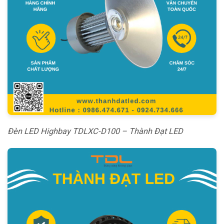
Đèn LED Highbay TDLXC-D100 – Thành Đạt LED