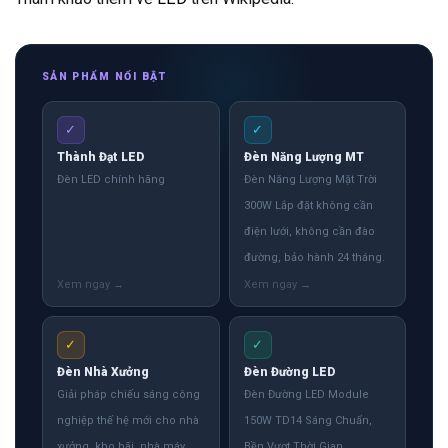
SẢN PHẨM NỔI BẬT
✓
✓
Thành Đạt LED
Đèn Năng Lượng MT
Đèn LED chính hãng
Đèn Năng Lượng Mặt Trời
300W Lắp đặt không cần
điện lưới, không cần đào
đường, bảo hành 24 tháng.
✓
✓
Đèn Nhà Xưởng
Đèn Đường LED
Giải pháp chiếu sáng công
Đèn Đường LED Module
nghiệp thế hệ mới cho nhà
150W TD14 Sáng Chuẩn,
xưởng, kho bãi, nhà máy
Bền Vượt Thời Gian