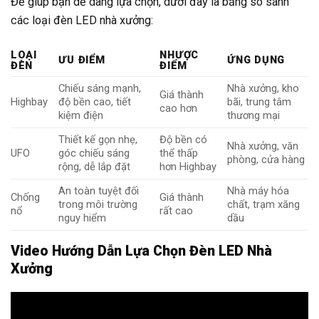
Để giúp bạn dễ dàng lựa chọn, dưới đây là bảng so sánh
các loại đèn LED nhà xưởng:
LOẠI
NHƯỢC
ƯU ĐIỂM
ỨNG DỤNG
ĐÈN
ĐIỂM
Chiếu sáng mạnh,
Nhà xưởng, kho
Giá thành
Highbay
độ bền cao, tiết
bãi, trung tâm
cao hơn
kiệm điện
thương mại
Thiết kế gọn nhẹ,
Độ bền có
Nhà xưởng, văn
UFO
góc chiếu sáng
thể thấp
phòng, cửa hàng
rộng, dễ lắp đặt
hơn Highbay
An toàn tuyệt đối
Nhà máy hóa
Chống
Giá thành
trong môi trường
chất, trạm xăng
nổ
rất cao
nguy hiểm
dầu
Video Hướng Dẫn Lựa Chọn Đèn LED Nhà
Xưởng