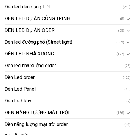
Đèn led dân dụng TDL
(255)
ĐÈN LED DỰ ÁN CÔNG TRÌNH
(5)
ĐÈN LED DỰ ÁN ODER
(35)
Đèn led đường phố (Street light)
(309)
ĐÈN LED NHÀ XƯỞNG
(177)
Đèn led nhà xưởng order
(26)
Đèn Led order
(423)
Đèn Led Panel
(19)
Đèn Led Ray
(7)
ĐÈN NĂNG LƯỢNG MẶT TRỜI
(166)
Đèn năng lượng mặt trời order
(44)