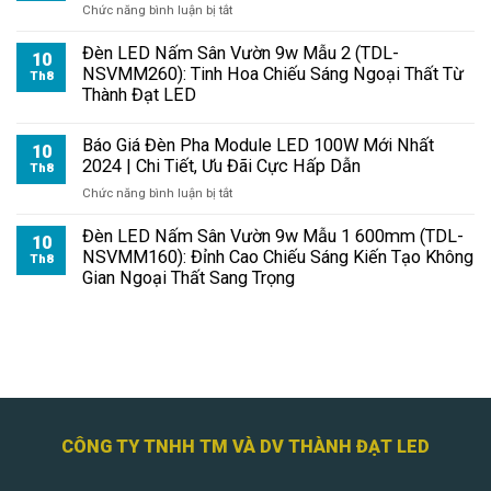
ở
Chức năng bình luận bị tắt
Đèn
Pha
Đèn LED Nấm Sân Vườn 9w Mẫu 2 (TDL-
10
Module
NSVMM260): Tinh Hoa Chiếu Sáng Ngoại Thất Từ
Th8
100W
Thành Đạt LED
Loại
Nào
Báo Giá Đèn Pha Module LED 100W Mới Nhất
Tốt
10
2024 | Chi Tiết, Ưu Đãi Cực Hấp Dẫn
Nhất?
Th8
Bí
ở
Chức năng bình luận bị tắt
Quyết
Báo
Chọn
Giá
Đèn LED Nấm Sân Vườn 9w Mẫu 1 600mm (TDL-
10
Mua
Đèn
NSVMM160): Đỉnh Cao Chiếu Sáng Kiến Tạo Không
Th8
Chuẩn
Pha
Gian Ngoại Thất Sang Trọng
Chuyên
Module
Gia
LED
2026
100W
Mới
Nhất
2024
|
Chi
CÔNG TY TNHH TM VÀ DV THÀNH ĐẠT LED
Tiết,
Ưu
Đãi