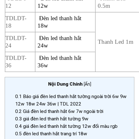
12
12w
0.5m
TDLDT-
Đèn led thanh hắt
18
18w
TDLDT-
Đèn led thanh hắt
Thanh Led 1m
24
24w
TDLDT-
Đèn led thanh hắt
36
36w
Nội Dung Chính
[
Ẩn
]
0.1
Báo giá đèn led thanh hắt tường ngoài trời 6w 9w
12w 18w 24w 36w | TDL 2022
0.2
Giá đèn led thanh hắt 6w 7w ngoài trời
0.3
giá đèn led thanh hắt tường 9w
0.4
giá đèn led thanh hắt tường 12w đổi màu rgb
0.5
đèn led thanh hắt trang trí 18w