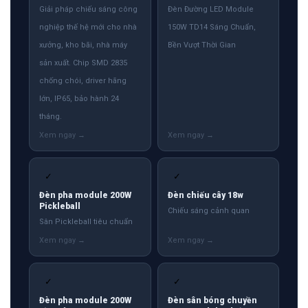
Giải pháp chiếu sáng công
Đèn Đường LED Module
nghiệp thế hệ mới cho nhà
150W TD14 Sáng Chuẩn,
xưởng, kho bãi, nhà máy
Bền Vượt Thời Gian
sản xuất. Chip SMD 2835
chống chói, driver hãng
lớn, IP65, bảo hành 24
tháng.
✓
✓
Đèn pha module 200W
Đèn chiếu cây 18w
Pickleball
Chiếu sáng cảnh quan
Sân Pickleball tiêu chuẩn
✓
✓
Đèn pha module 200W
Đèn sân bóng chuyền