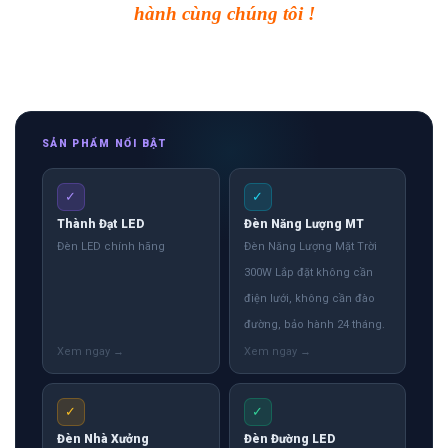
hành cùng chúng tôi !
SẢN PHẨM NỔI BẬT
✓
✓
Thành Đạt LED
Đèn Năng Lượng MT
Đèn LED chính hãng
Đèn Năng Lượng Mặt Trời
300W Lắp đặt không cần
điện lưới, không cần đào
đường, bảo hành 24 tháng.
✓
✓
Đèn Nhà Xưởng
Đèn Đường LED