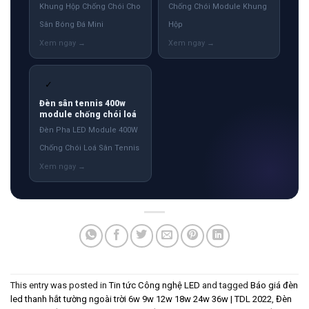
Khung Hộp Chống Chói Cho
Chống Chói Module Khung
Sân Bóng Đá Mini
Hộp
✓
Đèn sân tennis 400w
module chống chói loá
Đèn Pha LED Module 400W
Chống Chói Loá Sân Tennis
This entry was posted in
Tin tức Công nghệ LED
and tagged
Báo giá đèn
led thanh hắt tường ngoài trời 6w 9w 12w 18w 24w 36w | TDL 2022
,
Đèn