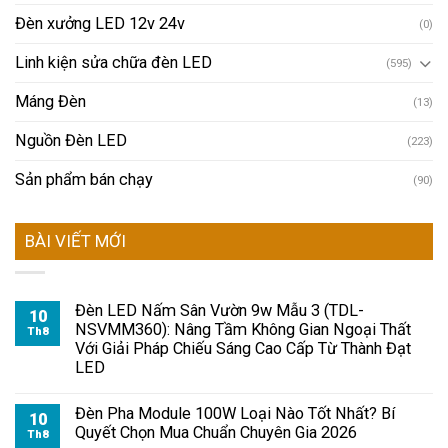
Đèn xưởng LED 12v 24v
(0)
Linh kiện sửa chữa đèn LED
(595)
Máng Đèn
(13)
Nguồn Đèn LED
(223)
Sản phẩm bán chạy
(90)
BÀI VIẾT MỚI
Đèn LED Nấm Sân Vườn 9w Mẫu 3 (TDL-
10
NSVMM360): Nâng Tầm Không Gian Ngoại Thất
Th8
Với Giải Pháp Chiếu Sáng Cao Cấp Từ Thành Đạt
LED
Đèn Pha Module 100W Loại Nào Tốt Nhất? Bí
10
Quyết Chọn Mua Chuẩn Chuyên Gia 2026
Th8