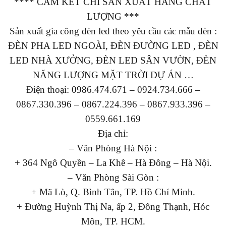
**** CAM KẾT CHỈ SẢN XUẤT HÀNG CHẤT
LƯỢNG ***
Sản xuất gia công đèn led theo yêu cầu các mẫu đèn :
ĐÈN PHA LED NGOÀI, ĐÈN ĐƯỜNG LED , ĐÈN
LED NHÀ XƯỞNG, ĐÈN LED SÂN VƯỜN, ĐÈN
NĂNG LƯỢNG MẶT TRỜI DỰ ÁN …
Điện thoại: 0986.474.671 – 0924.734.666 –
0867.330.396 – 0867.224.396 – 0867.933.396 –
0559.661.169
Địa chỉ:
– Văn Phòng Hà Nội :
+ 364 Ngô Quyền – La Khê – Hà Đông – Hà Nội.
– Văn Phòng Sài Gòn :
+ Mã Lò, Q. Bình Tân, TP. Hồ Chí Minh.
+ Đường Huỳnh Thị Na, ấp 2, Đông Thạnh, Hóc
Môn, TP. HCM.