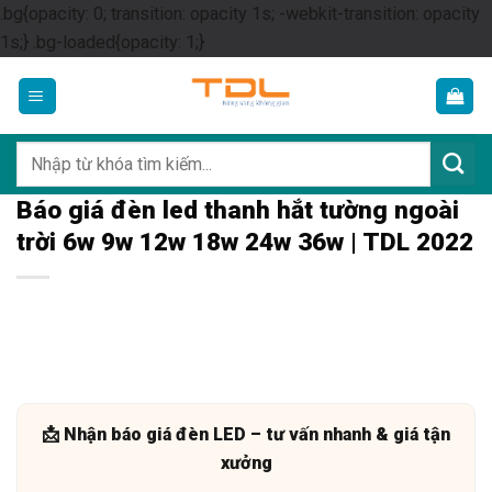
.bg{opacity: 0; transition: opacity 1s; -webkit-transition: opacity
Skip
1s;} .bg-loaded{opacity: 1;}
to
content
Tìm
kiếm:
Báo giá đèn led thanh hắt tường ngoài
trời 6w 9w 12w 18w 24w 36w | TDL 2022
📩 Nhận báo giá đèn LED – tư vấn nhanh & giá tận
xưởng