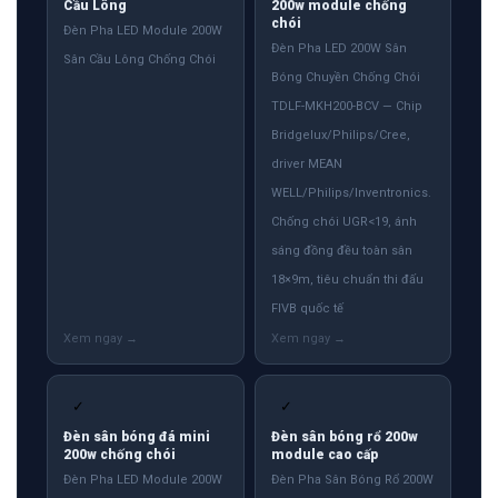
Cầu Lông
200w module chống
chói
Đèn Pha LED Module 200W
Đèn Pha LED 200W Sân
Sân Cầu Lông Chống Chói
Bóng Chuyền Chống Chói
TDLF-MKH200-BCV — Chip
Bridgelux/Philips/Cree,
driver MEAN
WELL/Philips/Inventronics.
Chống chói UGR<19, ánh
sáng đồng đều toàn sân
18×9m, tiêu chuẩn thi đấu
FIVB quốc tế
✓
✓
Đèn sân bóng đá mini
Đèn sân bóng rổ 200w
200w chống chói
module cao cấp
Đèn Pha LED Module 200W
Đèn Pha Sân Bóng Rổ 200W