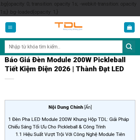
.bg{opacity: 0; transition: opacity 1s; -webkit-transition: opacity
Skip
1s;} .bg-loaded{opacity: 1;}
to
content
Tìm
kiếm:
Báo Giá Đèn Module 200W Pickleball
Tiết Kiệm Điện 2026 | Thành Đạt LED
Nội Dung Chính
[
Ẩn
]
1
Đèn Pha LED Module 200W Khung Hộp TDL: Giải Pháp
Chiếu Sáng Tối Ưu Cho Pickleball & Công Trình
1.1
Hiệu Suất Vượt Trội Với Công Nghệ Module Tiên