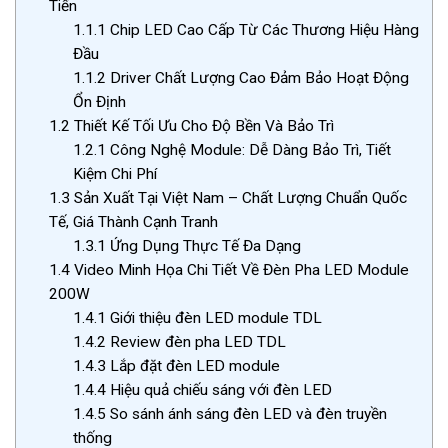
Tiến
1.1.1
Chip LED Cao Cấp Từ Các Thương Hiệu Hàng
Đầu
1.1.2
Driver Chất Lượng Cao Đảm Bảo Hoạt Động
Ổn Định
1.2
Thiết Kế Tối Ưu Cho Độ Bền Và Bảo Trì
1.2.1
Công Nghệ Module: Dễ Dàng Bảo Trì, Tiết
Kiệm Chi Phí
1.3
Sản Xuất Tại Việt Nam – Chất Lượng Chuẩn Quốc
Tế, Giá Thành Cạnh Tranh
1.3.1
Ứng Dụng Thực Tế Đa Dạng
1.4
Video Minh Họa Chi Tiết Về Đèn Pha LED Module
200W
1.4.1
Giới thiệu đèn LED module TDL
1.4.2
Review đèn pha LED TDL
1.4.3
Lắp đặt đèn LED module
1.4.4
Hiệu quả chiếu sáng với đèn LED
1.4.5
So sánh ánh sáng đèn LED và đèn truyền
thống