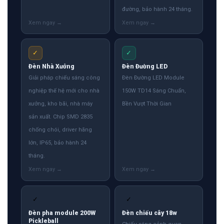
đường, bảo hành 24 tháng.
✓
✓
Đèn Nhà Xưởng
Đèn Đường LED
Giải pháp chiếu sáng công
Đèn Đường LED Module
nghiệp thế hệ mới cho nhà
150W TD14 Sáng Chuẩn,
xưởng, kho bãi, nhà máy
Bền Vượt Thời Gian
sản xuất. Chip SMD 2835
chống chói, driver hãng
lớn, IP65, bảo hành 24
tháng.
✓
✓
Đèn pha module 200W
Đèn chiếu cây 18w
Pickleball