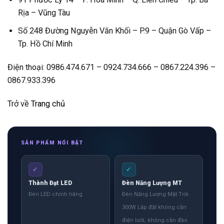
Rịa – Vũng Tàu
Số 248 Đường Nguyễn Văn Khối – P.9 – Quận Gò Vấp –
Tp. Hồ Chí Minh
Điện thoại: 0986.474.671 – 0924.734.666 – 0867.224.396 –
0867.933.396
Trở về
Trang chủ
SẢN PHẨM NỔI BẬT
✓
✓
Thành Đạt LED
Đèn Năng Lượng MT
Đèn LED chính hãng
Đèn Năng Lượng Mặt Trời
300W Lắp đặt không cần
điện lưới, không cần đào