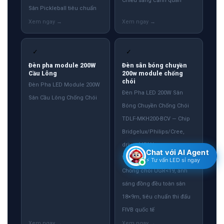
Chiếu sáng cảnh quan
Sân Pickleball tiêu chuẩn
✓
✓
Đèn pha module 200W
Đèn sân bóng chuyền
Cầu Lông
200w module chống
chói
Đèn Pha LED Module 200W
Đèn Pha LED 200W Sân
Sân Cầu Lông Chống Chói
Bóng Chuyền Chống Chói
TDLF-MKH200-BCV — Chip
Bridgelux/Philips/Cree,
driver MEAN
Chat với AI Agent
WELL/Philips/Inventronics.
⚡ Tư vấn LED sỉ ngay
Chống chói UGR<19, ánh
sáng đồng đều toàn sân
18×9m, tiêu chuẩn thi đấu
FIVB quốc tế