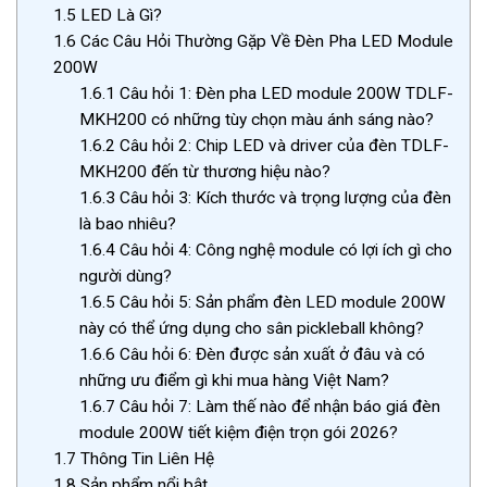
1.5
LED Là Gì?
1.6
Các Câu Hỏi Thường Gặp Về Đèn Pha LED Module
200W
1.6.1
Câu hỏi 1: Đèn pha LED module 200W TDLF-
MKH200 có những tùy chọn màu ánh sáng nào?
1.6.2
Câu hỏi 2: Chip LED và driver của đèn TDLF-
MKH200 đến từ thương hiệu nào?
1.6.3
Câu hỏi 3: Kích thước và trọng lượng của đèn
là bao nhiêu?
1.6.4
Câu hỏi 4: Công nghệ module có lợi ích gì cho
người dùng?
1.6.5
Câu hỏi 5: Sản phẩm đèn LED module 200W
này có thể ứng dụng cho sân pickleball không?
1.6.6
Câu hỏi 6: Đèn được sản xuất ở đâu và có
những ưu điểm gì khi mua hàng Việt Nam?
1.6.7
Câu hỏi 7: Làm thế nào để nhận báo giá đèn
module 200W tiết kiệm điện trọn gói 2026?
1.7
Thông Tin Liên Hệ
1.8
Sản phẩm nổi bật