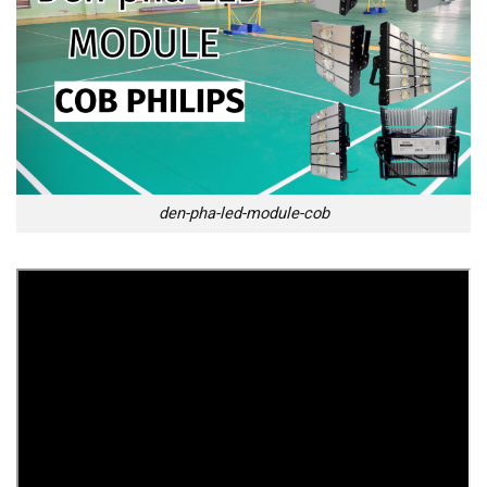
den-pha-led-module-cob