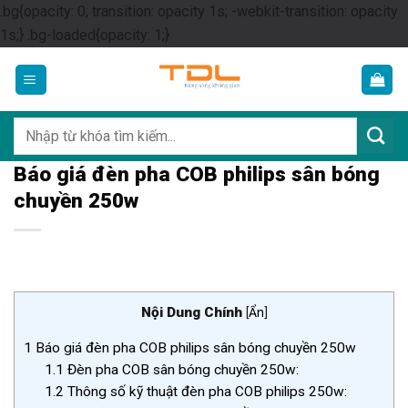
.bg{opacity: 0; transition: opacity 1s; -webkit-transition: opacity
Skip
1s;} .bg-loaded{opacity: 1;}
to
content
Tìm
kiếm:
Báo giá đèn pha COB philips sân bóng
chuyền 250w
Nội Dung Chính
[
Ẩn
]
1
Báo giá đèn pha COB philips sân bóng chuyền 250w
1.1
Đèn pha COB sân bóng chuyền 250w:
1.2
Thông số kỹ thuật đèn pha COB philips 250w: