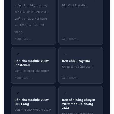
xưởng, kho bãi, nhà máy
Bền Vượt Thời Gian
sản xuất. Chip SMD 2835
chống chói, driver hãng
lớn, IP65, bảo hành 24
tháng.
✓
✓
Đèn pha module 200W
Đèn chiếu cây 18w
Pickleball
Chiếu sáng cảnh quan
Sân Pickleball tiêu chuẩn
✓
✓
Đèn pha module 200W
Đèn sân bóng chuyền
Cầu Lông
200w module chống
chói
Đèn Pha LED Module 200W
Đèn Pha LED 200W Sân