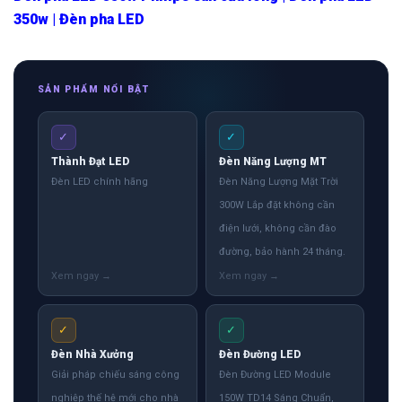
350w | Đèn pha LED
SẢN PHẨM NỔI BẬT
✓
✓
Thành Đạt LED
Đèn Năng Lượng MT
Đèn LED chính hãng
Đèn Năng Lượng Mặt Trời
300W Lắp đặt không cần
điện lưới, không cần đào
đường, bảo hành 24 tháng.
✓
✓
Đèn Nhà Xưởng
Đèn Đường LED
Giải pháp chiếu sáng công
Đèn Đường LED Module
nghiệp thế hệ mới cho nhà
150W TD14 Sáng Chuẩn,