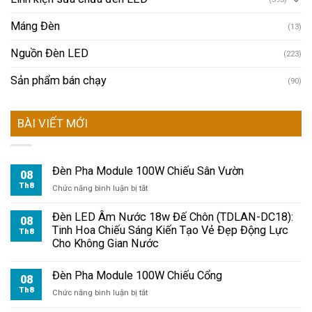
Máng Đèn
(13)
Nguồn Đèn LED
(223)
Sản phẩm bán chạy
(90)
BÀI VIẾT MỚI
Đèn Pha Module 100W Chiếu Sân Vườn
08
Th8
ở
Chức năng bình luận bị tắt
Đèn
Pha
Đèn LED Âm Nước 18w Đế Chôn (TDLAN-DC18):
08
Module
Tinh Hoa Chiếu Sáng Kiến Tạo Vẻ Đẹp Động Lực
Th8
100W
Cho Không Gian Nước
Chiếu
Sân
Đèn Pha Module 100W Chiếu Cổng
Vườn
08
Th8
ở
Chức năng bình luận bị tắt
Đèn