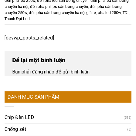
đèn pha led 250w
,
đèn pha led sân bóng chuyền
,
đèn pha led sân bóng
chuyền hà nội
,
đèn pha philips sân bóng chuyền
,
đèn pha sân bóng
chuyền 250w
,
đèn pha sân bóng chuyền hà nội giá rẻ
,
pha led 250w
,
TDL
,
Thành Đạt Led
.
[devwp_posts_related]
Để lại một bình luận
Bạn phải
đăng nhập
để gửi bình luận.
DANH MỤC SẢN PHẨM
Chip Đèn LED
(316)
Chống sét
(8)