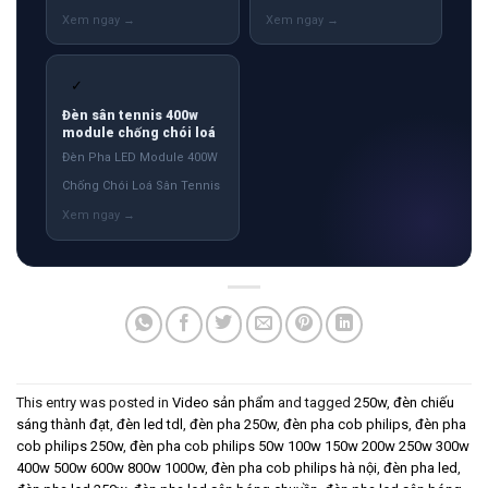
✓
Đèn sân tennis 400w
module chống chói loá
Đèn Pha LED Module 400W
Chống Chói Loá Sân Tennis
This entry was posted in
Video sản phẩm
and tagged
250w
,
đèn chiếu
sáng thành đạt
,
đèn led tdl
,
đèn pha 250w
,
đèn pha cob philips
,
đèn pha
cob philips 250w
,
đèn pha cob philips 50w 100w 150w 200w 250w 300w
400w 500w 600w 800w 1000w
,
đèn pha cob philips hà nội
,
đèn pha led
,