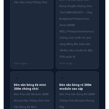
Sân Cầu Lông Chống Chói
Bóng Chuyền Chống Chói
TDLF-MKH200-BCV — Chip
Bridgelux/Philips/Cree,
driver MEAN
WELL/Philips/Inventronics.
Chống chói UGR<19, ánh
sáng đồng đều toàn sân
18×9m, tiêu chuẩn thi đấu
FIVB quốc tế
✓
✓
Đèn sân bóng đá mini
Đèn sân bóng rổ 200w
200w chống chói
module cao cấp
Đèn Pha LED Module 200W
Đèn Pha Sân Bóng Rổ 200W
Khung Hộp Chống Chói Cho
Chống Chói Module Khung
Sân Bóng Đá Mini
Hộp