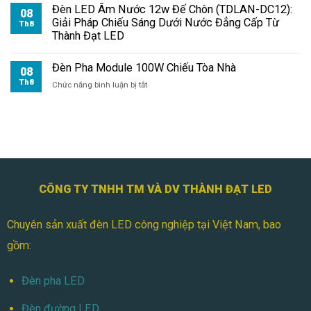
Pha
Đèn LED Âm Nước 12w Đế Chôn (TDLAN-DC12):
08
Module
Giải Pháp Chiếu Sáng Dưới Nước Đẳng Cấp Từ
Th8
100W
Thành Đạt LED
Chiếu
Cổng
Đèn Pha Module 100W Chiếu Tòa Nhà
08
Th8
ở
Chức năng bình luận bị tắt
Đèn
Pha
Module
100W
Chiếu
Tòa
Nhà
CÔNG TY TNHH TM VÀ DV THÀNH ĐẠT LED
Chuyên sản xuất đèn LED công nghiệp tại Việt Nam, bao
gồm:
Đèn pha LED
Đèn đường LED