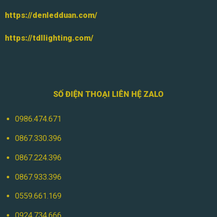
https://denledduan.com/
https://tdllighting.com/
SỐ ĐIỆN THOẠI LIÊN HỆ ZALO
0986.474.671
0867.330.396
0867.224.396
0867.933.396
0559.661.169
0924.734.666