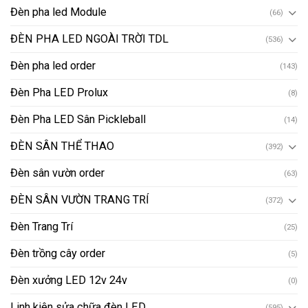
Đèn pha led Module
(66)
ĐÈN PHA LED NGOÀI TRỜI TDL
(536)
Đèn pha led order
(143)
Đèn Pha LED Prolux
(8)
Đèn Pha LED Sân Pickleball
(14)
ĐÈN SÂN THỂ THAO
(392)
Đèn sân vườn order
(63)
ĐÈN SÂN VƯỜN TRANG TRÍ
(372)
Đèn Trang Trí
(25)
Đèn trồng cây order
(5)
Đèn xưởng LED 12v 24v
(0)
Linh kiện sửa chữa đèn LED
(595)