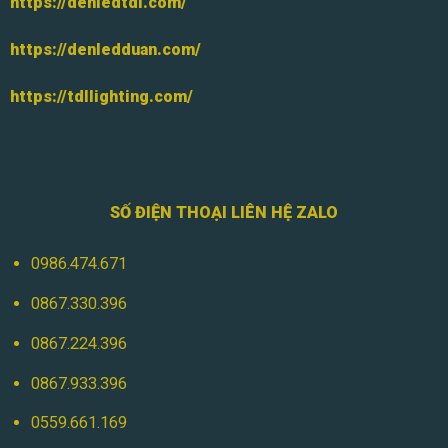
https://denledtdl.com/
https://denledduan.com/
https://tdllighting.com/
SỐ ĐIỆN THOẠI LIÊN HỆ ZALO
0986.474.671
0867.330.396
0867.224.396
0867.933.396
0559.661.169