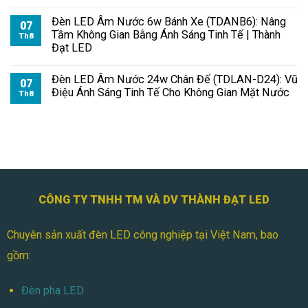
Đèn LED Âm Nước 6w Bánh Xe (TDANB6): Nâng
07
Tầm Không Gian Bằng Ánh Sáng Tinh Tế | Thành
Th8
Đạt LED
Đèn LED Âm Nước 24w Chân Đế (TDLAN-D24): Vũ
07
Điệu Ánh Sáng Tinh Tế Cho Không Gian Mặt Nước
Th8
CÔNG TY TNHH TM VÀ DV THÀNH ĐẠT LED
Chuyên sản xuất đèn LED công nghiệp tại Việt Nam, bao
gồm:
Đèn pha LED