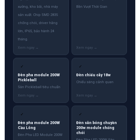
xưởng, kho bãi, nhà máy
Bền Vượt Thời Gian
sản xuất. Chip SMD 2835
chống chói, driver hãng
lớn, IP65, bảo hành 24
tháng.
✓
✓
Đèn pha module 200W
Đèn chiếu cây 18w
Pickleball
Chiếu sáng cảnh quan
Sân Pickleball tiêu chuẩn
✓
✓
Đèn pha module 200W
Đèn sân bóng chuyền
Cầu Lông
200w module chống
chói
Đèn Pha LED Module 200W
Đèn Pha LED 200W Sân