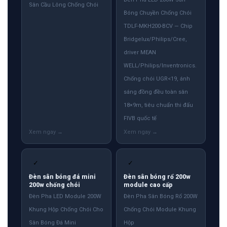
Sân Cầu Lông Chống Chói
Bóng Chuyền Chống Chói
TDLF-MKH200-BCV — Chip
Bridgelux/Philips/Cree,
driver MEAN
WELL/Philips/Inventronics.
Chống chói UGR<19, ánh
sáng đồng đều toàn sân
18×9m, tiêu chuẩn thi đấu
FIVB quốc tế
✓
✓
Đèn sân bóng đá mini
Đèn sân bóng rổ 200w
200w chống chói
module cao cấp
Đèn Pha LED Module 200W
Đèn Pha Sân Bóng Rổ 200W
Khung Hộp Chống Chói Cho
Chống Chói Module Khung
Sân Bóng Đá Mini
Hộp