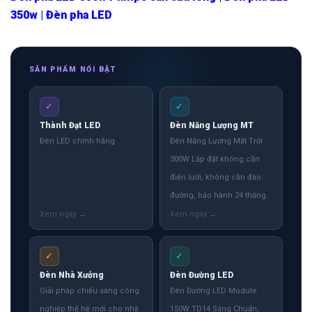
350w | Đèn pha LED
SẢN PHẨM NỔI BẬT
✓
✓
Thành Đạt LED
Đèn Năng Lượng MT
Đèn LED chính hãng
Đèn Năng Lượng Mặt Trời
300W Lắp đặt không cần
điện lưới, không cần đào
đường, bảo hành 24 tháng.
✓
✓
Đèn Nhà Xưởng
Đèn Đường LED
Giải pháp chiếu sáng công
Đèn Đường LED Module
nghiệp thế hệ mới cho nhà
150W TD14 Sáng Chuẩn,