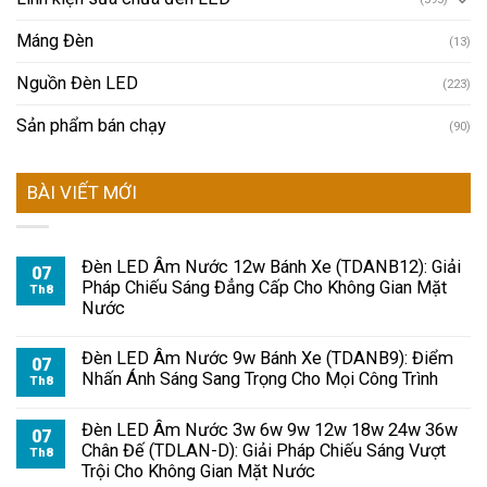
Máng Đèn
(13)
Nguồn Đèn LED
(223)
Sản phẩm bán chạy
(90)
BÀI VIẾT MỚI
Đèn LED Âm Nước 12w Bánh Xe (TDANB12): Giải
07
Pháp Chiếu Sáng Đẳng Cấp Cho Không Gian Mặt
Th8
Nước
Đèn LED Âm Nước 9w Bánh Xe (TDANB9): Điểm
07
Nhấn Ánh Sáng Sang Trọng Cho Mọi Công Trình
Th8
Đèn LED Âm Nước 3w 6w 9w 12w 18w 24w 36w
07
Chân Đế (TDLAN-D): Giải Pháp Chiếu Sáng Vượt
Th8
Trội Cho Không Gian Mặt Nước