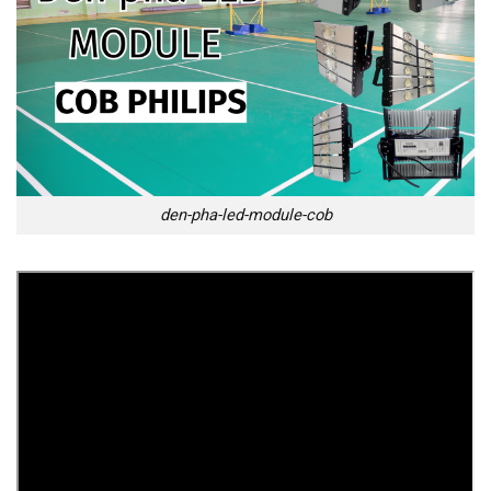
den-pha-led-module-cob