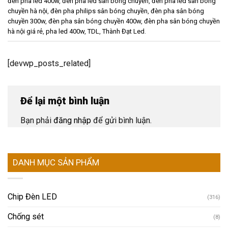
đèn pha led 400w
,
đèn pha led sân bóng chuyền
,
đèn pha led sân bóng
chuyền hà nội
,
đèn pha philips sân bóng chuyền
,
đèn pha sân bóng
chuyền 300w
,
đèn pha sân bóng chuyền 400w
,
đèn pha sân bóng chuyền
hà nội giá rẻ
,
pha led 400w
,
TDL
,
Thành Đạt Led
.
[devwp_posts_related]
Để lại một bình luận
Bạn phải
đăng nhập
để gửi bình luận.
DANH MỤC SẢN PHẨM
Chip Đèn LED
(316)
Chống sét
(8)