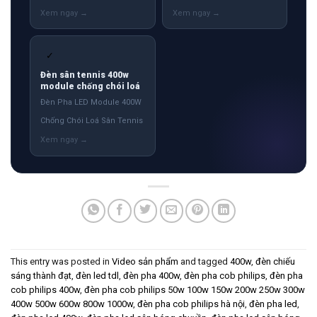
✓
Đèn sân tennis 400w
module chống chói loá
Đèn Pha LED Module 400W
Chống Chói Loá Sân Tennis
This entry was posted in
Video sản phẩm
and tagged
400w
,
đèn chiếu
sáng thành đạt
,
đèn led tdl
,
đèn pha 400w
,
đèn pha cob philips
,
đèn pha
cob philips 400w
,
đèn pha cob philips 50w 100w 150w 200w 250w 300w
400w 500w 600w 800w 1000w
,
đèn pha cob philips hà nội
,
đèn pha led
,