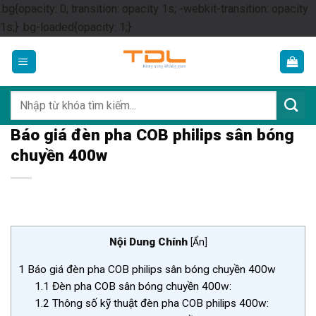
.bg{opacity: 0; transition: opacity 1s; -webkit-transition: opacity
Skip
1s;} .bg-loaded{opacity: 1;}
to
content
Tìm
kiếm:
Báo giá đèn pha COB philips sân bóng
chuyền 400w
Nội Dung Chính
[
Ẩn
]
1
Báo giá đèn pha COB philips sân bóng chuyền 400w
1.1
Đèn pha COB sân bóng chuyền 400w:
1.2
Thông số kỹ thuật đèn pha COB philips 400w: