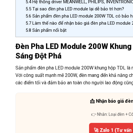
5.4
Hệ thống driver MEANWELL, PHILIPS, INVENTRONICS 
5.5
Tại sao đèn pha LED module lại dễ bảo trì hơn?
5.6
Sản phẩm đèn pha LED module 200W TDL có bảo h
5.7
Làm thế nào để nhận báo giá đèn pha LED module 2
5.8
Sản phẩm nổi bật
Đèn Pha LED Module 200W Khung 
Sáng Đột Phá
Sản phẩm đèn pha LED module 200W khung hộp TDL là mi
Với công suất mạnh mẽ 200W, đèn mang đến khả năng chiếu
các điểm tối và đảm bảo an toàn cho người lao động cũn
📩 Nhận báo giá đè
👉 Nhắn: Loại đèn + C
🚀 Zalo 1 (Tư vấn