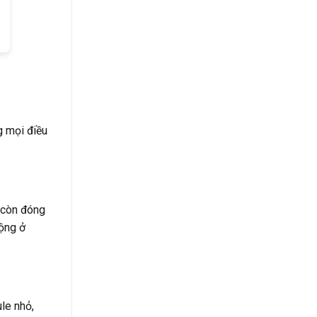
 mọi điều
 còn đóng
động ở
le nhỏ,