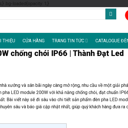
Skip
s;} .bg-loaded{opacity: 1;}
to
content
I THIỆU
CỬA HÀNG
TRANG TIN TỨC
CATALOGUE ĐÈ
W chống chói IP66 | Thành Đạt Led
 nhà xưởng và sân bãi ngày càng mở rộng, nhu cầu về một giải ph
 Đèn pha LED module 200W với khả năng chống chói, đạt chuẩn IP66
hất. Bài viết này sẽ đi sâu vào chi tiết sản phẩm đèn pha LED m
uyên sâu và báo giá cập nhật nhất, giúp quý khách hàng đưa ra q