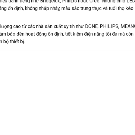
iệu danh tiếng như Bridgelux, Philips hoặc Cree. Những chip LED
áng ổn định, không nhấp nháy, màu sắc trung thực và tuổi thọ kéo
t lượng cao từ các nhà sản xuất uy tín như DONE, PHILIPS, MEA
m bảo đèn hoạt động ổn định, tiết kiệm điện năng tối đa mà còn
 bộ thiết bị.