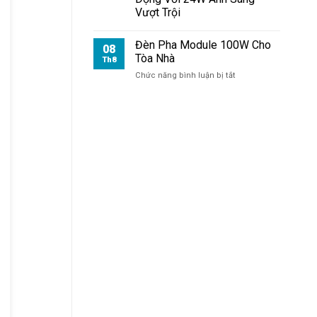
Cổng
Vượt Trội
Đèn Pha Module 100W Cho
08
Tòa Nhà
Th8
ở
Chức năng bình luận bị tắt
Đèn
Pha
Module
100W
Cho
Tòa
Nhà