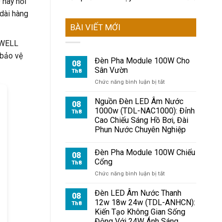
 này nổi
 dài hàng
BÀI VIẾT MỚI
NWELL
 bảo vệ
Đèn Pha Module 100W Cho
08
Sân Vườn
Th8
ở
Chức năng bình luận bị tắt
Đèn
Pha
Nguồn Đèn LED Âm Nước
08
Module
1000w (TDL-NAC1000): Đỉnh
Th8
100W
Cao Chiếu Sáng Hồ Bơi, Đài
Cho
Phun Nước Chuyên Nghiệp
Sân
Vườn
Đèn Pha Module 100W Chiếu
08
Cổng
Th8
ở
Chức năng bình luận bị tắt
Đèn
Pha
Đèn LED Âm Nước Thanh
08
Module
12w 18w 24w (TDL-ANHCN):
Th8
100W
Kiến Tạo Không Gian Sống
Chiếu
Động Với 24W Ánh Sáng