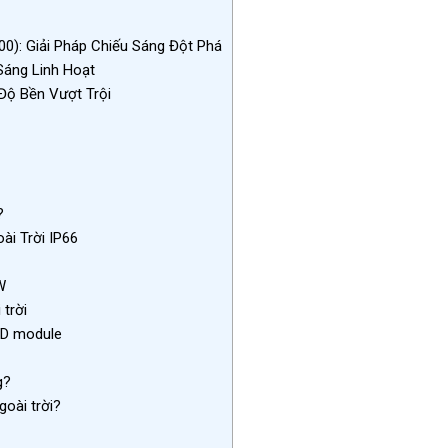
): Giải Pháp Chiếu Sáng Đột Phá
Sáng Linh Hoạt
Độ Bền Vượt Trội
?
i Trời IP66
W
trời
ED module
g?
goài trời?