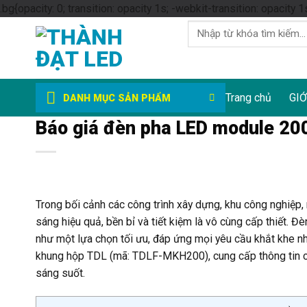
.bg{opacity: 0; transition: opacity 1s; -webkit-transition: opacity 1
Tìm
kiếm:
Trang chủ
GIỚ
DANH MỤC SẢN PHẨM
Báo giá đèn pha LED module 200
Trong bối cảnh các công trình xây dựng, khu công nghiệp,
sáng hiệu quả, bền bỉ và tiết kiệm là vô cùng cấp thiết.
như một lựa chọn tối ưu, đáp ứng mọi yêu cầu khắt khe n
khung hộp TDL (mã: TDLF-MKH200), cung cấp thông tin ch
sáng suốt.