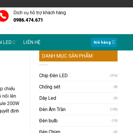
Dịch vụ hỗ trợ khách hàng
0986.474.671
N LED
LIÊN HỆ
Giỏ hàng
DANH MỤC SẢN PHẨM
Chip Đèn LED
(316)
Chống sét
(8)
áp chiếu
 nổi lên
Dây Led
(4)
odule 200W
Đèn Âm Trần
(130)
uyết định
Đèn bulb
(10)
Đèn Chùm
(4)