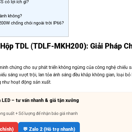
có lợi ích gì?
ành không?
00W chống chói ngoài trời IP66?
Hộp TDL (TDLF-MKH200): Giải Pháp Ch
nh chứng cho sự phát triển không ngừng của công nghệ chiếu s
 sáng vượt trội, lan tỏa ánh sáng đều khắp không gian, loại bỏ
g như hoạt động sản xuất.
n LED – tư vấn nhanh & giá tận xưởng
ông suất + Số lượng để nhận báo giá nhanh
 chính)
💬 Zalo 2 (Hỗ trợ nhanh)