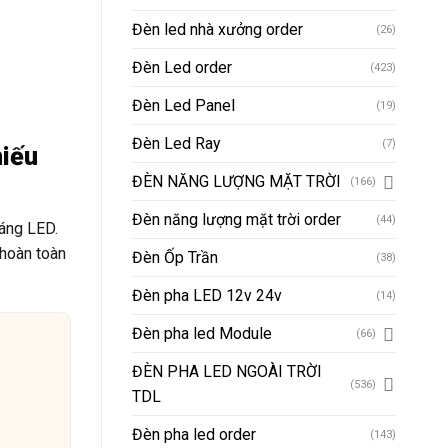
Đèn led nhà xưởng order
(26)
Đèn Led order
(423)
Đèn Led Panel
(19)
Đèn Led Ray
(7)
iếu
ĐÈN NĂNG LƯỢNG MẶT TRỜI
(166)
Đèn năng lượng mặt trời order
(44)
áng LED.
 hoàn toàn
Đèn Ốp Trần
(38)
Đèn pha LED 12v 24v
(14)
Đèn pha led Module
(66)
ĐÈN PHA LED NGOÀI TRỜI
(536)
TDL
Đèn pha led order
(143)