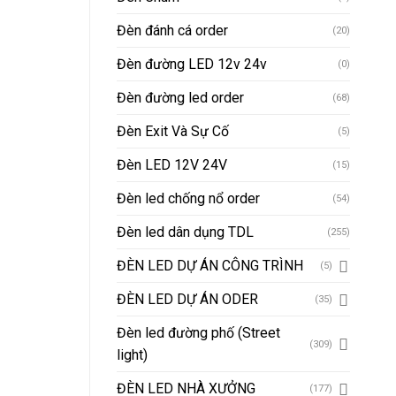
Đèn đánh cá order
(20)
Đèn đường LED 12v 24v
(0)
Đèn đường led order
(68)
Đèn Exit Và Sự Cố
(5)
Đèn LED 12V 24V
(15)
Đèn led chống nổ order
(54)
Đèn led dân dụng TDL
(255)
ĐÈN LED DỰ ÁN CÔNG TRÌNH
(5)
ĐÈN LED DỰ ÁN ODER
(35)
Đèn led đường phố (Street
(309)
light)
ĐÈN LED NHÀ XƯỞNG
(177)