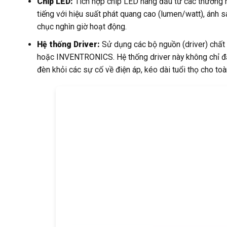
Chip LED:
Tích hợp chip LED hàng đầu từ các thương h
tiếng với hiệu suất phát quang cao (lumen/watt), ánh s
chục nghìn giờ hoạt động.
Hệ thống Driver:
Sử dụng các bộ nguồn (driver) chấ
hoặc INVENTRONICS. Hệ thống driver này không chỉ đả
đèn khỏi các sự cố về điện áp, kéo dài tuổi thọ cho toàn