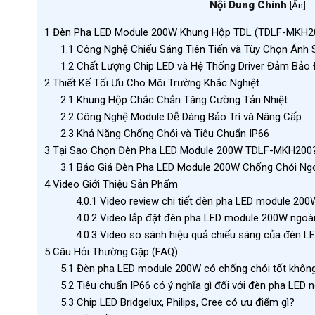
Nội Dung Chính
[
Ẩn
]
1
Đèn Pha LED Module 200W Khung Hộp TDL (TDLF-MKH200
1.1
Công Nghệ Chiếu Sáng Tiên Tiến và Tùy Chọn Ánh 
1.2
Chất Lượng Chip LED và Hệ Thống Driver Đảm Bảo 
2
Thiết Kế Tối Ưu Cho Môi Trường Khắc Nghiệt
2.1
Khung Hộp Chắc Chắn Tăng Cường Tản Nhiệt
2.2
Công Nghệ Module Dễ Dàng Bảo Trì và Nâng Cấp
2.3
Khả Năng Chống Chói và Tiêu Chuẩn IP66
3
Tại Sao Chọn Đèn Pha LED Module 200W TDLF-MKH200
3.1
Báo Giá Đèn Pha LED Module 200W Chống Chói Ngoà
4
Video Giới Thiệu Sản Phẩm
4.0.1
Video review chi tiết đèn pha LED module 200
4.0.2
Video lắp đặt đèn pha LED module 200W ngoài 
4.0.3
Video so sánh hiệu quả chiếu sáng của đèn L
5
Câu Hỏi Thường Gặp (FAQ)
5.1
Đèn pha LED module 200W có chống chói tốt khôn
5.2
Tiêu chuẩn IP66 có ý nghĩa gì đối với đèn pha LED n
5.3
Chip LED Bridgelux, Philips, Cree có ưu điểm gì?