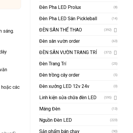
Đèn Pha LED Prolux
(8)
Đèn Pha LED Sân Pickleball
(14)
ĐÈN SÂN THỂ THAO
(392)
h sáng.
Đèn sân vườn order
(63)
 dây
ĐÈN SÂN VƯỜN TRANG TRÍ
(372)
Đèn Trang Trí
(25)
 văn
Đèn trồng cây order
(5)
Đèn xưởng LED 12v 24v
n hoặc các
(0)
Linh kiện sửa chữa đèn LED
(595)
Máng Đèn
(13)
Nguồn Đèn LED
(223)
Sản phẩm bán chạy
(90)