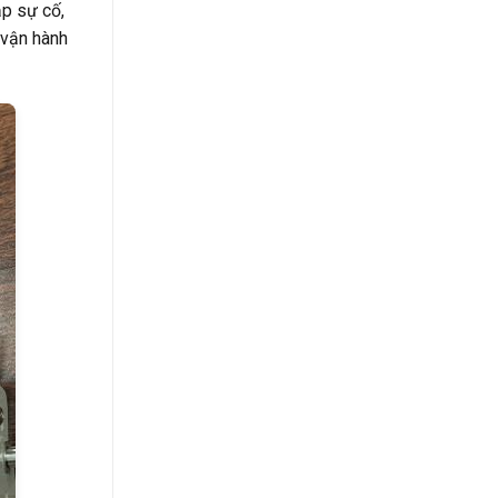
ặp sự cố,
 vận hành