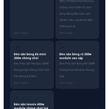
WELL/Philips/Inventronics.
Chống chói UGR<19, ánh
sáng đồng đều toàn sân
18×9m, tiêu chuẩn thi đấu
FIVB quốc tế
✓
✓
Đèn sân bóng đá mini
Đèn sân bóng rổ 200w
200w chống chói
module cao cấp
Đèn Pha LED Module 200W
Đèn Pha Sân Bóng Rổ 200W
Khung Hộp Chống Chói Cho
Chống Chói Module Khung
Sân Bóng Đá Mini
Hộp
✓
Đèn sân tennis 400w
module chống chói loá