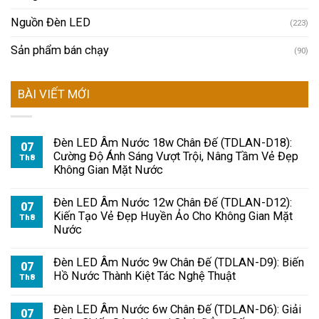
Nguồn Đèn LED
(223)
Sản phẩm bán chạy
(90)
BÀI VIẾT MỚI
Đèn LED Âm Nước 18w Chân Đế (TDLAN-D18):
07
Cường Độ Ánh Sáng Vượt Trội, Nâng Tầm Vẻ Đẹp
Th8
Không Gian Mặt Nước
Đèn LED Âm Nước 12w Chân Đế (TDLAN-D12):
07
Kiến Tạo Vẻ Đẹp Huyền Ảo Cho Không Gian Mặt
Th8
Nước
Đèn LED Âm Nước 9w Chân Đế (TDLAN-D9): Biến
07
Hồ Nước Thành Kiệt Tác Nghệ Thuật
Th8
Đèn LED Âm Nước 6w Chân Đế (TDLAN-D6): Giải
07