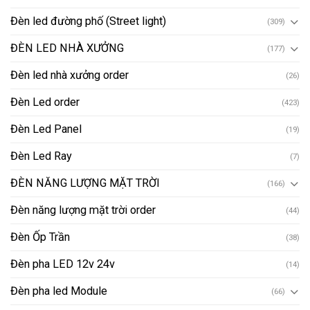
Đèn led đường phố (Street light)
(309)
ĐÈN LED NHÀ XƯỞNG
(177)
Đèn led nhà xưởng order
(26)
Đèn Led order
(423)
Đèn Led Panel
(19)
Đèn Led Ray
(7)
ĐÈN NĂNG LƯỢNG MẶT TRỜI
(166)
Đèn năng lượng mặt trời order
(44)
Đèn Ốp Trần
(38)
Đèn pha LED 12v 24v
(14)
Đèn pha led Module
(66)