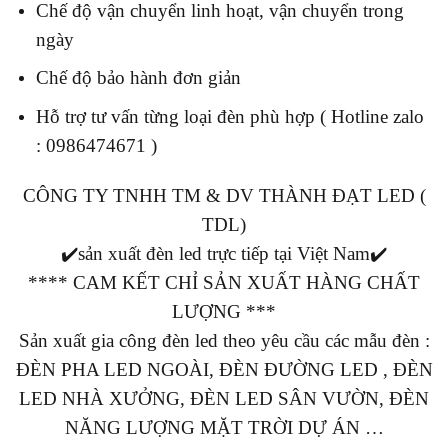
Chế độ vận chuyển linh hoạt, vận chuyển trong
ngày
Chế độ bảo hành đơn giản
Hỗ trợ tư vấn từng loại đèn phù hợp ( Hotline zalo
: 0986474671 )
CÔNG TY TNHH TM & DV THÀNH ĐẠT LED (
TDL)
✔️sản xuất đèn led trực tiếp tại Việt Nam✔️
**** CAM KẾT CHỈ SẢN XUẤT HÀNG CHẤT
LƯỢNG ***
Sản xuất gia công đèn led theo yêu cầu các mẫu đèn :
ĐÈN PHA LED NGOÀI, ĐÈN ĐƯỜNG LED , ĐÈN
LED NHÀ XƯỞNG, ĐÈN LED SÂN VƯỜN, ĐÈN
NĂNG LƯỢNG MẶT TRỜI DỰ ÁN …