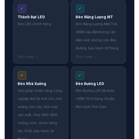
✓
✓
Thành Đạt LED
Đèn Năng Lượng MT
Đèn LED chính hãng
Đèn Năng Lượng Mặt Trời
300W Lắp đặt không cần
điện lưới, không cần đào
đường, bảo hành 24 tháng.
✓
✓
Đèn Nhà Xưởng
Đèn Đường LED
Giải pháp chiếu sáng công
Đèn Đường LED Module
nghiệp thế hệ mới cho nhà
150W TD14 Sáng Chuẩn,
xưởng, kho bãi, nhà máy
Bền Vượt Thời Gian
sản xuất. Chip SMD 2835
chống chói, driver hãng
lớn, IP65, bảo hành 24