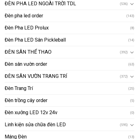
ĐÈN PHA LED NGOÀI TRỜI TDL
(536)
Đèn pha led order
(143)
Đèn Pha LED Prolux
(8)
Đèn Pha LED Sân Pickleball
(14)
ĐÈN SÂN THỂ THAO
(392)
Đèn sân vườn order
(63)
ĐÈN SÂN VƯỜN TRANG TRÍ
(372)
Đèn Trang Trí
(25)
Đèn trồng cây order
(5)
Đèn xưởng LED 12v 24v
(0)
Linh kiện sửa chữa đèn LED
(595)
Máng Đèn
(13)