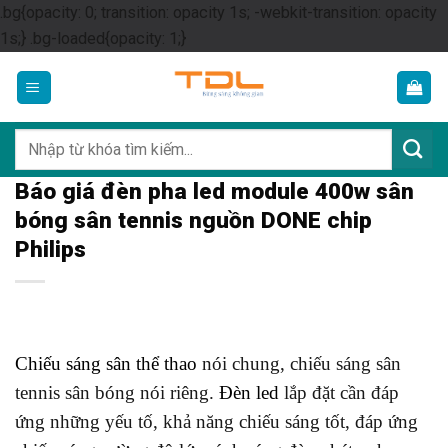
.bg{opacity: 0; transition: opacity 1s; -webkit-transition: opacity
Skip
1s;} .bg-loaded{opacity: 1;}
to
content
Tìm
kiếm:
Báo giá đèn pha led module 400w sân
bóng sân tennis nguồn DONE chip
Philips
Chiếu sáng sân thể thao
nói chung, chiếu sáng sân
tennis sân bóng nói riêng.
Đèn led
lắp đặt cần đáp
ứng những yếu tố, khả năng chiếu sáng tốt, đáp ứng