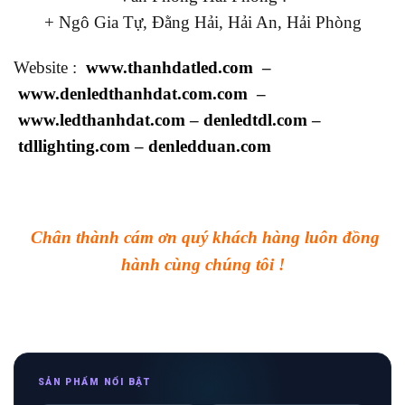
+ Ngô Gia Tự, Đằng Hải, Hải An, Hải Phòng
Website :
www.thanhdatled.com
–
www.denledthanhdat.com.com
–
www.ledthanhdat.com
–
denledtdl.com
–
tdllighting.com
–
denledduan.com
Chân thành cám ơn quý khách hàng luôn đồng
hành cùng chúng tôi !
SẢN PHẨM NỔI BẬT