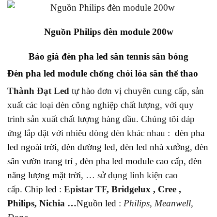
Nguồn Philips đèn module 200w
Báo giá đèn pha led sân tennis sân bóng
Đèn pha led module chống chói lóa sân thể thao
Thành Đạt Led
tự hào đơn vị chuyên cung cấp, sản
xuất các loại đèn công nghiệp chất lượng, với quy
trình sản xuất chất lượng hàng đầu. Chúng tôi đáp
ứng lắp đặt với nhiêu dòng đèn khác nhau :
đèn pha
led ngoài trời
,
đèn đường led
,
đèn led nhà xưởng
,
đèn
sân vườn trang trí
,
đèn pha led module cao cấp
,
đèn
năng lượng mặt trời
, … sử dụng linh kiện cao
cấp.
Chip led
:
Epistar TF, Bridgelux , Cree ,
Philips, Nichia …
Nguồn led
:
Philips, Meanwell,