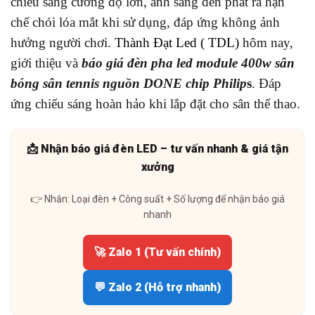
chiếu sáng cường độ lớn, ánh sáng đèn phát ra hạn
chế chói lóa mắt khi sử dụng, đáp ứng không ảnh
hưởng người chơi.
Thành Đạt Led ( TDL)
hôm nay,
giới thiệu và
báo giá đèn pha led module 400w sân
bóng sân tennis nguồn DONE chip Philip
s
. Đáp
ứng chiếu sáng hoàn hảo khi lắp đặt cho sân thể thao.
📩 Nhận báo giá đèn LED – tư vấn nhanh & giá tận
xưởng
👉 Nhắn: Loại đèn + Công suất + Số lượng để nhận báo giá
nhanh
🚀 Zalo 1 (Tư vấn chính)
💬 Zalo 2 (Hỗ trợ nhanh)