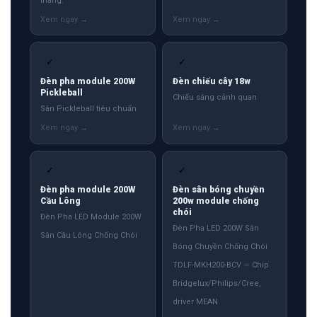
tháng.
✓
✓
Đèn pha module 200W
Đèn chiếu cây 18w
Pickleball
Chiếu sáng cảnh quan
Sân Pickleball tiêu chuẩn
✓
✓
Đèn pha module 200W
Đèn sân bóng chuyền
Cầu Lông
200w module chống
chói
Đèn Pha LED Module 200W
Đèn Pha LED 200W Sân
Sân Cầu Lông Chống Chói
Bóng Chuyền Chống Chói
TDLF-MKH200-BCV — Chip
Bridgelux/Philips/Cree,
driver MEAN