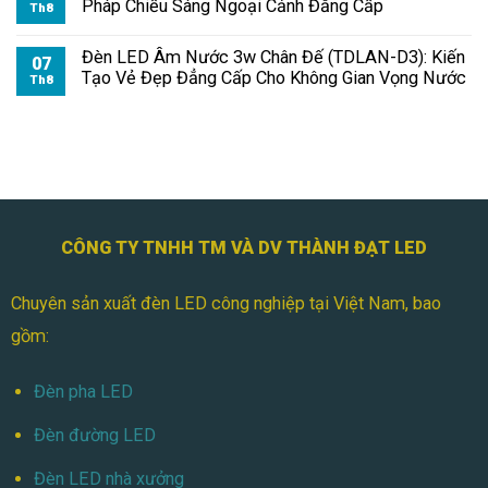
Pháp Chiếu Sáng Ngoại Cảnh Đẳng Cấp
Th8
Đèn LED Âm Nước 3w Chân Đế (TDLAN-D3): Kiến
07
Tạo Vẻ Đẹp Đẳng Cấp Cho Không Gian Vọng Nước
Th8
CÔNG TY TNHH TM VÀ DV THÀNH ĐẠT LED
Chuyên sản xuất đèn LED công nghiệp tại Việt Nam, bao
gồm:
Đèn pha LED
Đèn đường LED
Đèn LED nhà xưởng