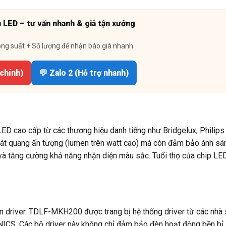
n LED – tư vấn nhanh & giá tận xưởng
ông suất + Số lượng để nhận báo giá nhanh
 chính)
💬 Zalo 2 (Hỗ trợ nhanh)
 cao cấp từ các thương hiệu danh tiếng như Bridgelux, Philips
hát quang ấn tượng (lumen trên watt cao) mà còn đảm bảo ánh sán
 và tăng cường khả năng nhận diện màu sắc. Tuổi thọ của chip LE
n driver. TDLF-MKH200 được trang bị hệ thống driver từ các nhà 
. Các bộ driver này không chỉ đảm bảo đèn hoạt động bền bỉ, 