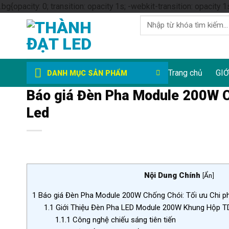
.bg{opacity: 0; transition: opacity 1s; -webkit-transition: opacity 1
Tìm
kiếm:
Trang chủ
GIỚ
DANH MỤC SẢN PHẨM
Báo giá Đèn Pha Module 200W Ch
Led
Nội Dung Chính
[
Ẩn
]
1
Báo giá Đèn Pha Module 200W Chống Chói: Tối ưu Chi ph
1.1
Giới Thiệu Đèn Pha LED Module 200W Khung Hộp 
1.1.1
Công nghệ chiếu sáng tiên tiến