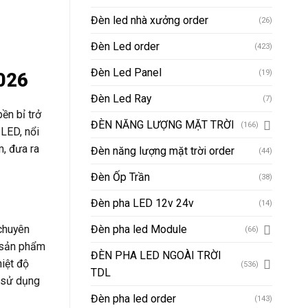
Đèn led nhà xưởng order
(26)
Đèn Led order
(423)
Đèn Led Panel
(19)
2026
Đèn Led Ray
(7)
ền bỉ trở
ĐÈN NĂNG LƯỢNG MẶT TRỜI
(166)
LED, nổi
m, đưa ra
Đèn năng lượng mặt trời order
(44)
Đèn Ốp Trần
(38)
Đèn pha LED 12v 24v
(14)
chuyên
Đèn pha led Module
(66)
, sản phẩm
ĐÈN PHA LED NGOÀI TRỜI
iệt độ
(536)
TDL
 sử dụng
Đèn pha led order
(143)