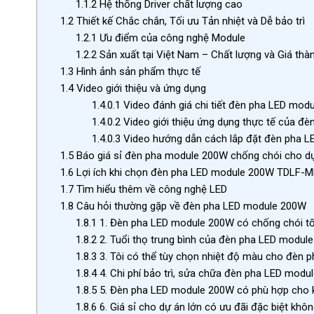
1.1.2
Hệ thống Driver chất lượng cao
1.2
Thiết kế Chắc chắn, Tối ưu Tản nhiệt và Dễ bảo trì
1.2.1
Ưu điểm của công nghệ Module
1.2.2
Sản xuất tại Việt Nam – Chất lượng và Giá thà
1.3
Hình ảnh sản phẩm thực tế
1.4
Video giới thiệu và ứng dụng
1.4.0.1
Video đánh giá chi tiết đèn pha LED mod
1.4.0.2
Video giới thiệu ứng dụng thực tế của đè
1.4.0.3
Video hướng dẫn cách lắp đặt đèn pha LE
1.5
Báo giá sỉ đèn pha module 200W chống chói cho d
1.6
Lợi ích khi chọn đèn pha LED module 200W TDLF-
1.7
Tìm hiểu thêm về công nghệ LED
1.8
Câu hỏi thường gặp về đèn pha LED module 200W
1.8.1
1. Đèn pha LED module 200W có chống chói t
1.8.2
2. Tuổi thọ trung bình của đèn pha LED module
1.8.3
3. Tôi có thể tùy chọn nhiệt độ màu cho đèn
1.8.4
4. Chi phí bảo trì, sửa chữa đèn pha LED mod
1.8.5
5. Đèn pha LED module 200W có phù hợp cho k
1.8.6
6. Giá sỉ cho dự án lớn có ưu đãi đặc biệt khô