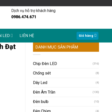
Dịch vụ hỗ trợ khách hàng
0986.474.671
N LED
LIÊN HỆ
Giỏ hàng
h Đạt
DANH MỤC SẢN PHẨM
Chip Đèn LED
(316)
Chống sét
(8)
Dây Led
(4)
Đèn Âm Trần
(130)
Đèn bulb
(10)
Đèn Chùm
(4)