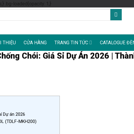
Skip
s;} .bg-loaded{opacity: 1;}
to
content
I THIỆU
CỬA HÀNG
TRANG TIN TỨC
CATALOGUE ĐÈ
ống Chói: Giá Sỉ Dự Án 2026 | Thàn
í Dự án 2026
TDL (TDLF-MKH200)