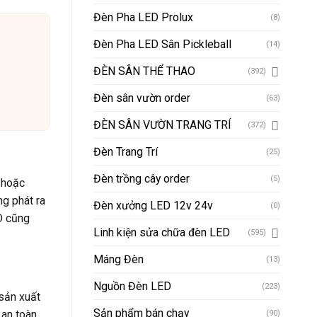
Đèn Pha LED Prolux
(8)
Đèn Pha LED Sân Pickleball
(14)
ĐÈN SÂN THỂ THAO
(392)
Đèn sân vườn order
(63)
ĐÈN SÂN VƯỜN TRANG TRÍ
(372)
Đèn Trang Trí
(25)
Đèn trồng cây order
(5)
 hoặc
g phát ra
Đèn xưởng LED 12v 24v
(0)
D cũng
Linh kiện sửa chữa đèn LED
(595)
Máng Đèn
(13)
Nguồn Đèn LED
(223)
sản xuất
Sản phẩm bán chạy
an toàn
(90)