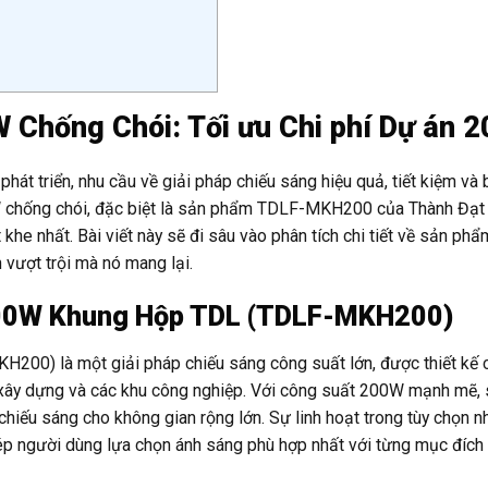
 Chống Chói: Tối ưu Chi phí Dự án 
át triển, nhu cầu về giải pháp chiếu sáng hiệu quả, tiết kiệm và b
W chống chói, đặc biệt là sản phẩm TDLF-MKH200 của Thành Đạt 
he nhất. Bài viết này sẽ đi sâu vào phân tích chi tiết về sản phẩ
 vượt trội mà nó mang lại.
200W Khung Hộp TDL (TDLF-MKH200)
0) là một giải pháp chiếu sáng công suất lớn, được thiết kế 
h xây dựng và các khu công nghiệp. Với công suất 200W mạnh mẽ
iếu sáng cho không gian rộng lớn. Sự linh hoạt trong tùy chọn nh
ép người dùng lựa chọn ánh sáng phù hợp nhất với từng mục đích