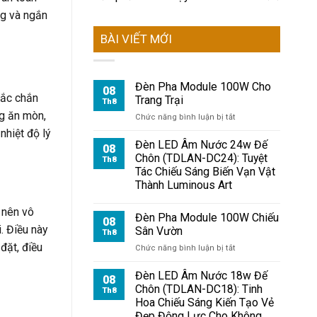
ng và ngắn
BÀI VIẾT MỚI
Đèn Pha Module 100W Cho
08
hắc chắn
Trang Trại
Th8
ng ăn mòn,
ở
Chức năng bình luận bị tắt
Đèn
nhiệt độ lý
Pha
Đèn LED Âm Nước 24w Đế
08
Module
Chôn (TDLAN-DC24): Tuyệt
Th8
100W
Tác Chiếu Sáng Biến Vạn Vật
Cho
Thành Luminous Art
Trang
Trại
 nên vô
Đèn Pha Module 100W Chiếu
08
. Điều này
Sân Vườn
Th8
đặt, điều
ở
Chức năng bình luận bị tắt
Đèn
Pha
Đèn LED Âm Nước 18w Đế
08
Module
Chôn (TDLAN-DC18): Tinh
Th8
100W
Hoa Chiếu Sáng Kiến Tạo Vẻ
Chiếu
Đẹp Động Lực Cho Không