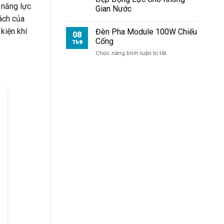
Sân
 năng lực
Gian Nước
Vườn
ách của
kiện khí
Đèn Pha Module 100W Chiếu
08
Cổng
Th8
ở
Chức năng bình luận bị tắt
Đèn
Pha
Module
100W
Chiếu
Cổng