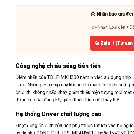
📩 Nhận báo giá đè
👉 Nhắn: Loại đèn + C
🚀 Zalo 1 (Tư vấn
Công nghệ chiếu sáng tiên tiến
Điểm nhấn của TDLF-MKH200 nằm ở việc sử dụng chip LED
Cree. Những con chip này không chỉ mang lại hiệu suất p
ổn định, không nhấp nháy, giảm thiểu hiện tượng mỏi mắt
được kéo dài đáng kể, giảm thiểu tần suất thay thế.
Hệ thống Driver chất lượng cao
Hoạt động ổn định của đèn phụ thuộc rất lớn vào bộ nguồ
uy tín như DONE, PHILIPS, MEANWELL hoặc INVENTRONICS