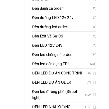
Đèn đánh cá order
(20)
Đèn đường LED 12v 24v
(0)
Đèn đường led order
(68)
Đèn Exit Và Sự Cố
(5)
Đèn LED 12V 24V
(15)
Đèn led chống nổ order
(54)
Đèn led dân dụng TDL
(255)
ĐÈN LED DỰ ÁN CÔNG TRÌNH
(5)
ĐÈN LED DỰ ÁN ODER
(35)
Đèn led đường phố (Street
(309)
light)
ĐÈN LED NHÀ XƯỞNG
(177)