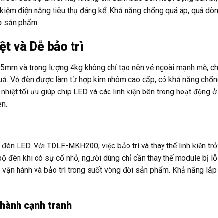
 kiệm điện năng tiêu thụ đáng kể. Khả năng chống quá áp, quá dò
họ sản phẩm.
ệt và Dễ bảo trì
25mm và trọng lượng 4kg không chỉ tạo nên vẻ ngoài mạnh mẽ, c
u quả. Vỏ đèn được làm từ hợp kim nhôm cao cấp, có khả năng chố
 nhiệt tối ưu giúp chip LED và các linh kiện bên trong hoạt động ở 
èn.
 đèn LED. Với TDLF-MKH200, việc bảo trì và thay thế linh kiện trở
bộ đèn khi có sự cố nhỏ, người dùng chỉ cần thay thế module bị lỗi
hí vận hành và bảo trì trong suốt vòng đời sản phẩm. Khả năng lắp 
thành cạnh tranh