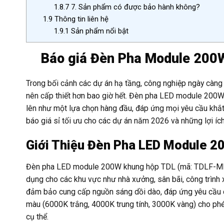
1.8.7
7. Sản phẩm có được bảo hành không?
1.9
Thông tin liên hệ
1.9.1
Sản phẩm nổi bật
Báo giá Đèn Pha Module 200W
Trong bối cảnh các dự án hạ tầng, công nghiệp ngày càng ph
nên cấp thiết hơn bao giờ hết. Đèn pha LED module 200
lên như một lựa chọn hàng đầu, đáp ứng mọi yêu cầu khắt k
báo giá sỉ tối ưu cho các dự án năm 2026 và những lợi ích
Giới Thiệu Đèn Pha LED Module 
Đèn pha LED module 200W khung hộp TDL (mã: TDLF-MKH20
dụng cho các khu vực như nhà xưởng, sân bãi, công trìn
đảm bảo cung cấp nguồn sáng dồi dào, đáp ứng yêu cầu ch
màu (6000K trắng, 4000K trung tính, 3000K vàng) cho ph
cụ thể.