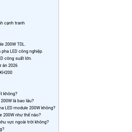
nh cạnh tranh
ule 200W TDL.
n pha LED công nghiệp.
D công suất lớn.
ự án 2026
MKH200
ốt không?
 200W là bao lâu?
 pha LED module 200W không?
ule 200W như thế nào?
hu vực ngoài trời không?
ng?