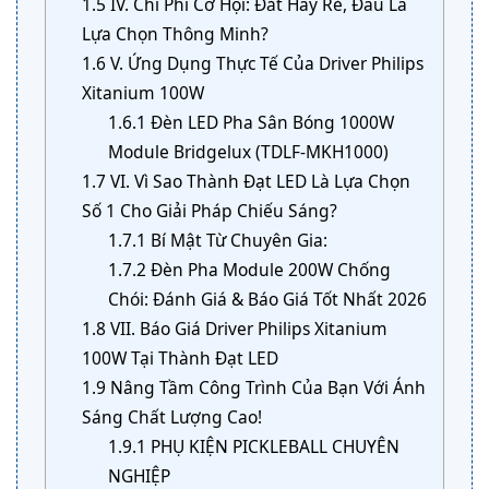
1.5
IV. Chi Phí Cơ Hội: Đắt Hay Rẻ, Đâu Là
Lựa Chọn Thông Minh?
1.6
V. Ứng Dụng Thực Tế Của Driver Philips
Xitanium 100W
1.6.1
Đèn LED Pha Sân Bóng 1000W
Module Bridgelux (TDLF-MKH1000)
1.7
VI. Vì Sao Thành Đạt LED Là Lựa Chọn
Số 1 Cho Giải Pháp Chiếu Sáng?
1.7.1
Bí Mật Từ Chuyên Gia:
1.7.2
Đèn Pha Module 200W Chống
Chói: Đánh Giá & Báo Giá Tốt Nhất 2026
1.8
VII. Báo Giá Driver Philips Xitanium
100W Tại Thành Đạt LED
1.9
Nâng Tầm Công Trình Của Bạn Với Ánh
Sáng Chất Lượng Cao!
1.9.1
PHỤ KIỆN PICKLEBALL CHUYÊN
NGHIỆP