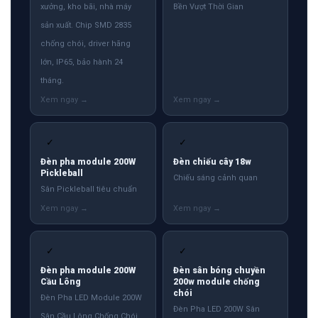
xưởng, kho bãi, nhà máy
Bền Vượt Thời Gian
sản xuất. Chip SMD 2835
chống chói, driver hãng
lớn, IP65, bảo hành 24
tháng.
✓
✓
Đèn pha module 200W
Đèn chiếu cây 18w
Pickleball
Chiếu sáng cảnh quan
Sân Pickleball tiêu chuẩn
✓
✓
Đèn pha module 200W
Đèn sân bóng chuyền
Cầu Lông
200w module chống
chói
Đèn Pha LED Module 200W
Đèn Pha LED 200W Sân
Sân Cầu Lông Chống Chói