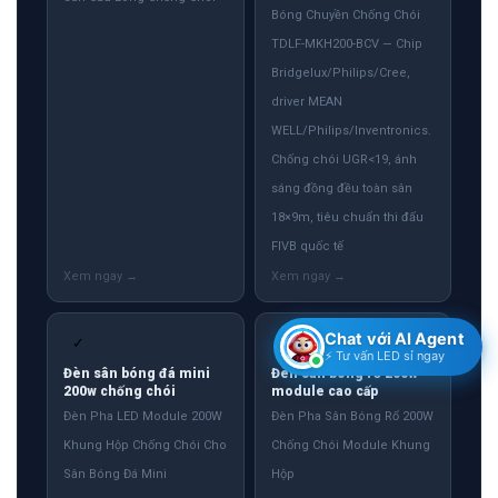
Bóng Chuyền Chống Chói
TDLF-MKH200-BCV — Chip
Bridgelux/Philips/Cree,
driver MEAN
WELL/Philips/Inventronics.
Chống chói UGR<19, ánh
sáng đồng đều toàn sân
18×9m, tiêu chuẩn thi đấu
FIVB quốc tế
Chat với AI Agent
✓
✓
⚡ Tư vấn LED sỉ ngay
Đèn sân bóng đá mini
Đèn sân bóng rổ 200w
200w chống chói
module cao cấp
Đèn Pha LED Module 200W
Đèn Pha Sân Bóng Rổ 200W
Khung Hộp Chống Chói Cho
Chống Chói Module Khung
Sân Bóng Đá Mini
Hộp