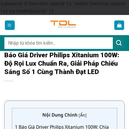
.bg{opacity: 0; transition: opacity 1s; -webkit-transition: opacity
Skip
1s;} .bg-loaded{opacity: 1;}
to
content
Tìm
kiếm:
Báo Giá Driver Philips Xitanium 100W:
Độ Rọi Lux Chuẩn Ra, Giải Pháp Chiếu
Sáng Số 1 Cùng Thành Đạt LED
Nội Dung Chính
[
Ẩn
]
1
Báo Giá Driver Philips Xitanium 100W: Chìa