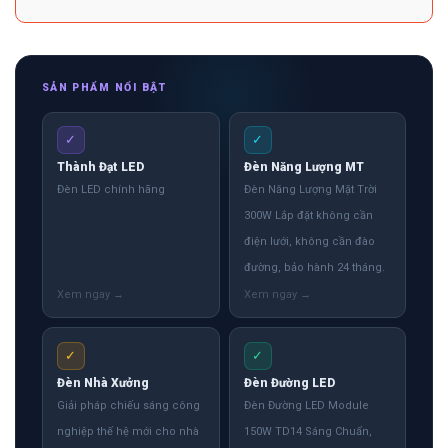
SẢN PHẨM NỔI BẬT
✓
✓
Thành Đạt LED
Đèn Năng Lượng MT
Đèn LED chính hãng
Đèn Năng Lượng Mặt Trời
300W Lắp đặt không cần
điện lưới, không cần đào
đường, bảo hành 24 tháng.
✓
✓
Đèn Nhà Xưởng
Đèn Đường LED
Giải pháp chiếu sáng công
Đèn Đường LED Module
nghiệp thế hệ mới cho nhà
150W TD14 Sáng Chuẩn,