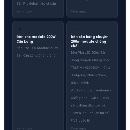
Sân Pickleball tiêu chuẩn
✓
✓
Đèn pha module 200W
Đèn sân bóng chuyền
Cầu Lông
200w module chống
chói
Đèn Pha LED Module 200W
Đèn Pha LED 200W Sân
Sân Cầu Lông Chống Chói
Bóng Chuyền Chống Chói
TDLF-MKH200-BCV — Chip
Bridgelux/Philips/Cree,
driver MEAN
WELL/Philips/Inventronics.
Chống chói UGR<19, ánh
sáng đồng đều toàn sân
18×9m, tiêu chuẩn thi đấu
FIVB quốc tế