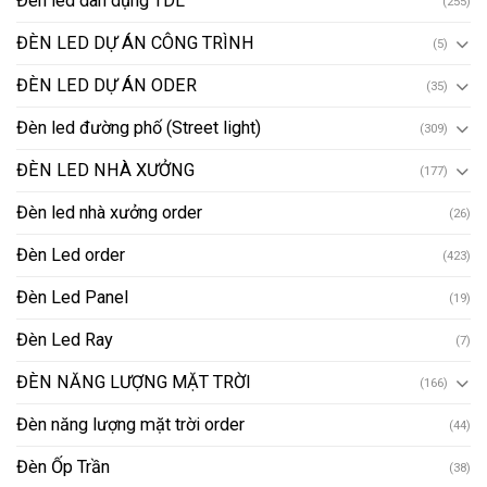
Đèn led dân dụng TDL
(255)
ĐÈN LED DỰ ÁN CÔNG TRÌNH
(5)
ĐÈN LED DỰ ÁN ODER
(35)
Đèn led đường phố (Street light)
(309)
ĐÈN LED NHÀ XƯỞNG
(177)
Đèn led nhà xưởng order
(26)
Đèn Led order
(423)
Đèn Led Panel
(19)
Đèn Led Ray
(7)
ĐÈN NĂNG LƯỢNG MẶT TRỜI
(166)
Đèn năng lượng mặt trời order
(44)
Đèn Ốp Trần
(38)