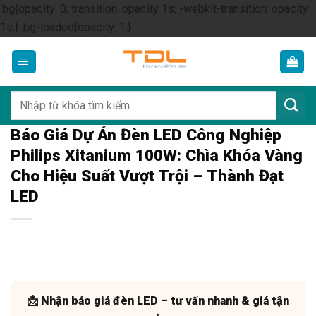
.bg{opacity: 0; transition: opacity 1s; -webkit-transition: opacity
Skip
1s;} .bg-loaded{opacity: 1;}
to
content
Tìm
kiếm:
Báo Giá Dự Án Đèn LED Công Nghiệp
Philips Xitanium 100W: Chìa Khóa Vàng
Cho Hiệu Suất Vượt Trội – Thành Đạt
LED
📩 Nhận báo giá đèn LED – tư vấn nhanh & giá tận