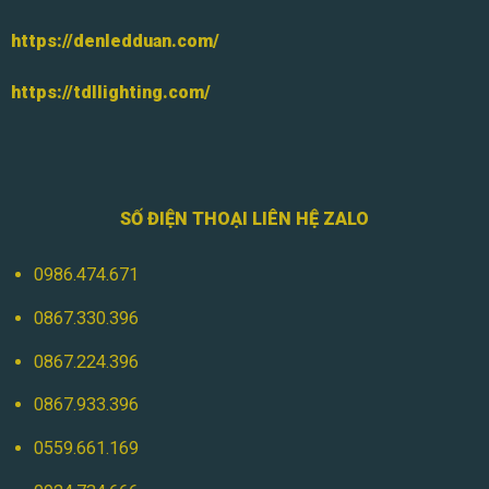
https://denledduan.com/
https://tdllighting.com/
SỐ ĐIỆN THOẠI LIÊN HỆ ZALO
0986.474.671
0867.330.396
0867.224.396
0867.933.396
0559.661.169