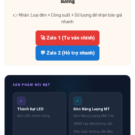
xưởng
👉 Nhắn: Loại đèn + Công suất + Số lượng để nhận báo giá
nhanh
🚀 Zalo 1 (Tư vấn chính)
💬 Zalo 2 (Hỗ trợ nhanh)
SẢN PHẨM NỔI BẬT
✓
✓
Thành Đạt LED
Đèn Năng Lượng MT
Đèn LED chính hãng
Đèn Năng Lượng Mặt Trời
300W Lắp đặt không cần
điện lưới, không cần đào