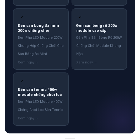
✓
✓
Đèn sân bóng đá mini
Đèn sân bóng rổ 200w
200w chống chói
module cao cấp
Đèn Pha LED Module 200W
Đèn Pha Sân Bóng Rổ 200W
Khung Hộp Chống Chói Cho
Chống Chói Module Khung
Sân Bóng Đá Mini
Hộp
✓
Đèn sân tennis 400w
module chống chói loá
Đèn Pha LED Module 400W
Chống Chói Loá Sân Tennis