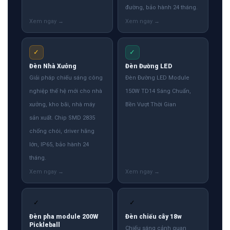
đường, bảo hành 24 tháng.
✓
✓
Đèn Nhà Xưởng
Đèn Đường LED
Giải pháp chiếu sáng công
Đèn Đường LED Module
nghiệp thế hệ mới cho nhà
150W TD14 Sáng Chuẩn,
xưởng, kho bãi, nhà máy
Bền Vượt Thời Gian
sản xuất. Chip SMD 2835
chống chói, driver hãng
lớn, IP65, bảo hành 24
tháng.
✓
✓
Đèn pha module 200W
Đèn chiếu cây 18w
Pickleball
Chiếu sáng cảnh quan