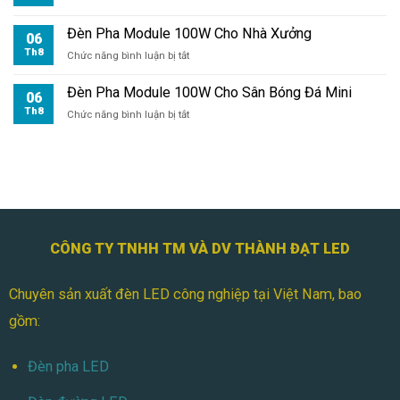
100W
Không?
Cho
Đèn Pha Module 100W Cho Nhà Xưởng
Kho
06
Hàng
Th8
ở
Chức năng bình luận bị tắt
Đèn
Pha
Đèn Pha Module 100W Cho Sân Bóng Đá Mini
06
Module
Th8
ở
Chức năng bình luận bị tắt
100W
Đèn
Cho
Pha
Nhà
Module
Xưởng
100W
Cho
Sân
Bóng
Đá
CÔNG TY TNHH TM VÀ DV THÀNH ĐẠT LED
Mini
Chuyên sản xuất đèn LED công nghiệp tại Việt Nam, bao
gồm:
Đèn pha LED