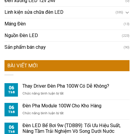
Đèn xưởng LED 12v 24v
(0)
Linh kiện sửa chữa đèn LED
(595)
Máng Đèn
(13)
Nguồn Đèn LED
(223)
Sản phẩm bán chạy
(90)
BÀI VIẾT MỚI
Thay Driver Đèn Pha 100W Có Dễ Không?
06
Th8
ở
Chức năng bình luận bị tắt
Thay
Driver
Đèn Pha Module 100W Cho Kho Hàng
06
Đèn
Th8
ở
Chức năng bình luận bị tắt
Pha
Đèn
100W
Pha
Đèn LED Bể Bơi 9w (TDBB9): Tối Ưu Hiệu Suất,
Có
06
Module
Nâng Tầm Trải Nghiệm Vô Song Dưới Nước
Dễ
Th8