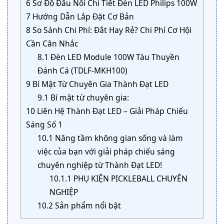
6
Sơ Đồ Đấu Nối Chi Tiết Đèn LED Philips 100W
7
Hướng Dẫn Lắp Đặt Cơ Bản
8
So Sánh Chi Phí: Đắt Hay Rẻ? Chi Phí Cơ Hội
Cần Cân Nhắc
8.1
Đèn LED Module 100W Tàu Thuyền
Đánh Cá (TDLF-MKH100)
9
Bí Mật Từ Chuyên Gia Thành Đạt LED
9.1
Bí mật từ chuyên gia:
10
Liên Hệ Thành Đạt LED – Giải Pháp Chiếu
Sáng Số 1
10.1
Nâng tầm không gian sống và làm
việc của bạn với giải pháp chiếu sáng
chuyên nghiệp từ Thành Đạt LED!
10.1.1
PHỤ KIỆN PICKLEBALL CHUYÊN
NGHIỆP
10.2
Sản phẩm nổi bật