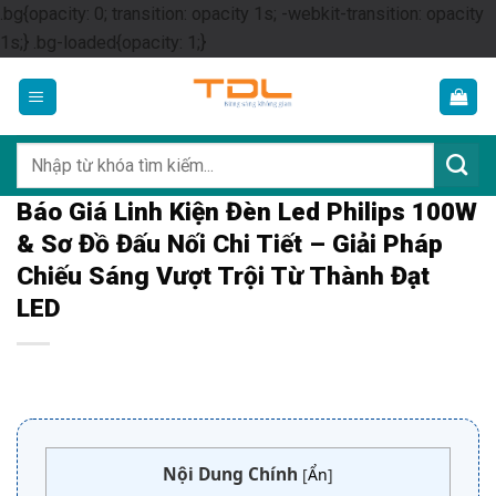
.bg{opacity: 0; transition: opacity 1s; -webkit-transition: opacity
Skip
1s;} .bg-loaded{opacity: 1;}
to
content
Tìm
kiếm:
Báo Giá Linh Kiện Đèn Led Philips 100W
& Sơ Đồ Đấu Nối Chi Tiết – Giải Pháp
Chiếu Sáng Vượt Trội Từ Thành Đạt
LED
Nội Dung Chính
[
Ẩn
]