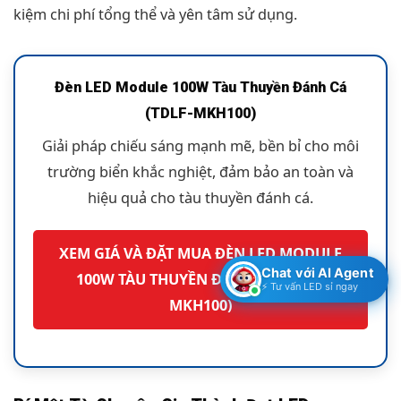
kiệm chi phí tổng thể và yên tâm sử dụng.
Đèn LED Module 100W Tàu Thuyền Đánh Cá
(TDLF-MKH100)
Giải pháp chiếu sáng mạnh mẽ, bền bỉ cho môi
trường biển khắc nghiệt, đảm bảo an toàn và
hiệu quả cho tàu thuyền đánh cá.
XEM GIÁ VÀ ĐẶT MUA ĐÈN LED MODULE
Chat với AI Agent
100W TÀU THUYỀN ĐÁNH CÁ (TDLF-
⚡ Tư vấn LED sỉ ngay
MKH100)