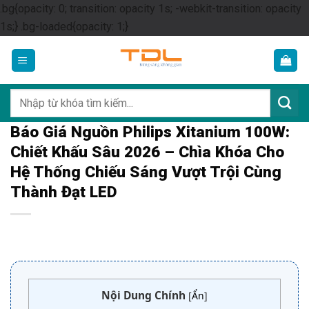
.bg{opacity: 0; transition: opacity 1s; -webkit-transition: opacity
Skip
1s;} .bg-loaded{opacity: 1;}
to
content
Tìm
kiếm:
Báo Giá Nguồn Philips Xitanium 100W:
Chiết Khấu Sâu 2026 – Chìa Khóa Cho
Hệ Thống Chiếu Sáng Vượt Trội Cùng
Thành Đạt LED
Nội Dung Chính
[
Ẩn
]