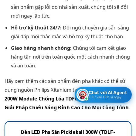
sản phẩm gặp lỗi do nhà sản xuất, chúng tôi sẽ đổi
mới ngay lập tức.
Hỗ trợ kỹ thuật 24/7:
Đội ngũ chuyên gia sẵn sàng
giải đáp mọi thắc mắc và hỗ trợ kỹ thuật cho bạn.
Giao hàng nhanh chóng:
Chúng tôi cam kết giao
hàng tận nơi trên toàn quốc một cách nhanh chóng
và an toàn.
Hãy xem thêm các sản phẩm đèn pha khác có thể sử
dụng nguồn Philips Xitanium tại đây:
Đèn Pha LED
Chat với AI Agent
⚡ Tư vấn LED sỉ ngay
200W Module Chống Lóa TDF01
và
Đèn Pha 300W:
Giải Pháp Chiếu Sáng Đỉnh Cao Cho Mọi Công Trình
.
Đèn LED Pha Sân Pickleball 300W (TDLF-