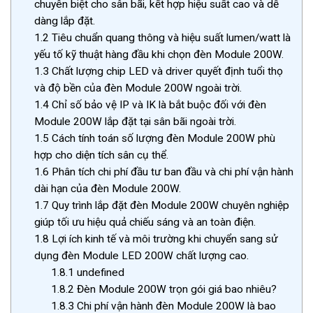
chuyên biệt cho sân bãi, kết hợp hiệu suất cao và dễ
dàng lắp đặt.
1.2
Tiêu chuẩn quang thông và hiệu suất lumen/watt là
yếu tố kỹ thuật hàng đầu khi chọn đèn Module 200W.
1.3
Chất lượng chip LED và driver quyết định tuổi thọ
và độ bền của đèn Module 200W ngoài trời.
1.4
Chỉ số bảo vệ IP và IK là bắt buộc đối với đèn
Module 200W lắp đặt tại sân bãi ngoài trời.
1.5
Cách tính toán số lượng đèn Module 200W phù
hợp cho diện tích sân cụ thể.
1.6
Phân tích chi phí đầu tư ban đầu và chi phí vận hành
dài hạn của đèn Module 200W.
1.7
Quy trình lắp đặt đèn Module 200W chuyên nghiệp
giúp tối ưu hiệu quả chiếu sáng và an toàn điện.
1.8
Lợi ích kinh tế và môi trường khi chuyển sang sử
dụng đèn Module LED 200W chất lượng cao.
1.8.1
undefined
1.8.2
Đèn Module 200W trọn gói giá bao nhiêu?
1.8.3
Chi phí vận hành đèn Module 200W là bao