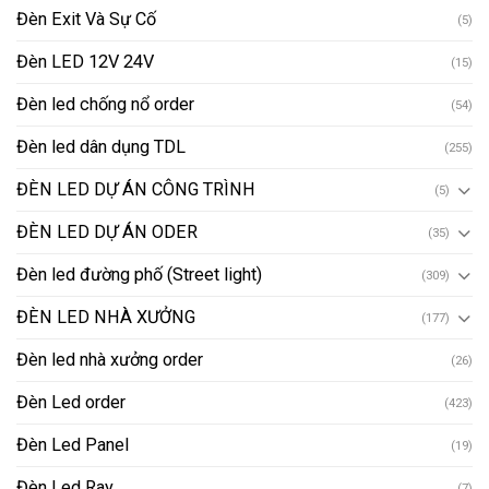
Đèn Exit Và Sự Cố
(5)
Đèn LED 12V 24V
(15)
Đèn led chống nổ order
(54)
Đèn led dân dụng TDL
(255)
ĐÈN LED DỰ ÁN CÔNG TRÌNH
(5)
ĐÈN LED DỰ ÁN ODER
(35)
Đèn led đường phố (Street light)
(309)
ĐÈN LED NHÀ XƯỞNG
(177)
Đèn led nhà xưởng order
(26)
Đèn Led order
(423)
Đèn Led Panel
(19)
Đèn Led Ray
(7)