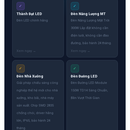
✓
✓
Thành Đạt LED
Đèn Năng Lượng MT
Đèn LED chính hãng
Đèn Năng Lượng Mặt Trời
300W Lắp đặt không cần
điện lưới, không cần đào
đường, bảo hành 24 tháng.
✓
✓
Đèn Nhà Xưởng
Đèn Đường LED
Giải pháp chiếu sáng công
Đèn Đường LED Module
nghiệp thế hệ mới cho nhà
150W TD14 Sáng Chuẩn,
xưởng, kho bãi, nhà máy
Bền Vượt Thời Gian
sản xuất. Chip SMD 2835
chống chói, driver hãng
lớn, IP65, bảo hành 24
tháng.