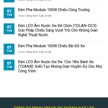
Đèn
Pha
Đèn Pha Module 100W Chiếu Công Trường
07
Module
Th8
ở
Chức năng bình luận bị tắt
100W
Đèn
Chiếu
Pha
Đèn LED Âm Nước 3w Đế Chôn (TDLAN-DC3):
Biển
07
Module
Giải Pháp Chiếu Sáng Vượt Trội Cho Không Gian
Quảng
Th8
100W
Nghệ Thuật Nước
Cáo
Chiếu
Công
Đèn Pha Module 100W Chiếu Bãi Đỗ Xe
Trường
07
Th8
ở
Chức năng bình luận bị tắt
Đèn
Pha
Đèn LED Âm Nước 6w 9w 12w 18w Bánh Xe
07
Module
(TDANB): Kiến Tạo Không Gian Huyền Ảo Cho Mọi
Th8
100W
Công Trình
Chiếu
Bãi
Đỗ
Xe