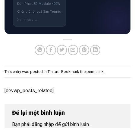
Đèn Pha LED Module 400W
Chống Chói Loá Sân Tennis
This entry was posted in
Tin tức
. Bookmark the
permalink
.
[devwp_posts_related]
Để lại một bình luận
Bạn phải
đăng nhập
để gửi bình luận.