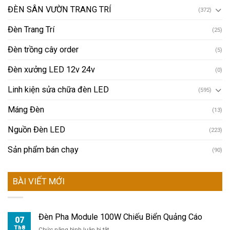
ĐÈN SÂN VƯỜN TRANG TRÍ
(372)
Đèn Trang Trí
(25)
Đèn trồng cây order
(5)
Đèn xưởng LED 12v 24v
(0)
Linh kiện sửa chữa đèn LED
(595)
Máng Đèn
(13)
Nguồn Đèn LED
(223)
Sản phẩm bán chạy
(90)
BÀI VIẾT MỚI
Đèn Pha Module 100W Chiếu Biển Quảng Cáo
07
Th8
ở
Chức năng bình luận bị tắt