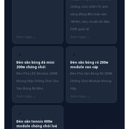
Chống chói UGR<19, ánh
sáng đồng đều toàn sân
18×9m, tiêu chuẩn thi đấu
FIVB quốc tế
✓
✓
Đèn sân bóng đá mini
Đèn sân bóng rổ 200w
200w chống chói
module cao cấp
Đèn Pha LED Module 200W
Đèn Pha Sân Bóng Rổ 200W
Khung Hộp Chống Chói Cho
Chống Chói Module Khung
Sân Bóng Đá Mini
Hộp
✓
Đèn sân tennis 400w
module chống chói loá