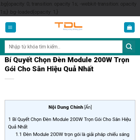
.bg{opacity: 0; transition: opacity 1s; -webkit-transition: opacity
Skip
1s;} .bg-loaded{opacity: 1;}
to
content
Tìm
kiếm:
Bí Quyết Chọn Đèn Module 200W Trọn
Gói Cho Sân Hiệu Quả Nhất
Nội Dung Chính
[
Ẩn
]
1
Bí Quyết Chọn Đèn Module 200W Trọn Gói Cho Sân Hiệu
Quả Nhất
1.1
Đèn Module 200W trọn gói là giải pháp chiếu sáng