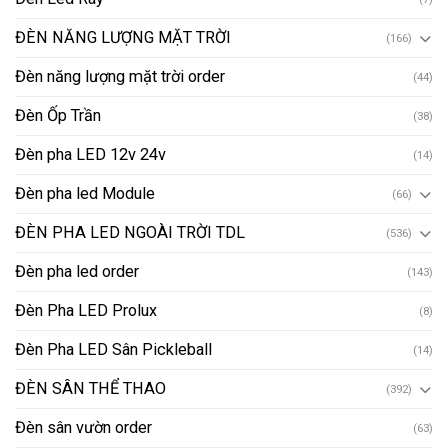
ĐÈN NĂNG LƯỢNG MẶT TRỜI
(166)
Đèn năng lượng mặt trời order
(44)
Đèn Ốp Trần
(38)
Đèn pha LED 12v 24v
(14)
Đèn pha led Module
(66)
ĐÈN PHA LED NGOÀI TRỜI TDL
(536)
Đèn pha led order
(143)
Đèn Pha LED Prolux
(8)
Đèn Pha LED Sân Pickleball
(14)
ĐÈN SÂN THỂ THAO
(392)
Đèn sân vườn order
(63)