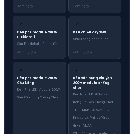
✓
✓
Đèn pha module 200W
Đèn chiếu cây 18w
Pickleball
Chiếu sáng cảnh quan
Sân Pickleball tiêu chuẩn
✓
✓
Đèn pha module 200W
Đèn sân bóng chuyền
Cầu Lông
200w module chống
chói
Đèn Pha LED Module 200W
Đèn Pha LED 200W Sân
Sân Cầu Lông Chống Chói
Bóng Chuyền Chống Chói
TDLF-MKH200-BCV — Chip
Bridgelux/Philips/Cree,
driver MEAN
WELL/Philips/Inventronics.