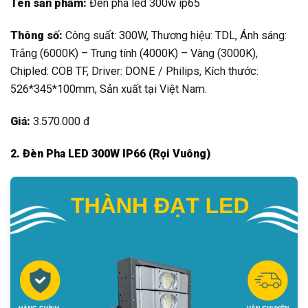
Tên sản phẩm:
Đèn pha led 300w ip65
Thông số:
Công suất: 300W, Thương hiệu: TDL, Ánh sáng:
Trắng (6000K) – Trung tính (4000K) – Vàng (3000K),
Chipled: COB TF, Driver: DONE / Philips, Kích thước:
526*345*100mm, Sản xuất tại Việt Nam.
Giá:
3.570.000 đ
2. Đèn Pha LED 300W IP66 (Rọi Vuông)