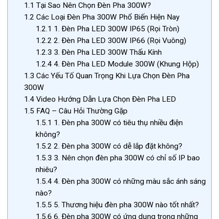
1.1
Tại Sao Nên Chọn Đèn Pha 300W?
1.2
Các Loại Đèn Pha 300W Phổ Biến Hiện Nay
1.2.1
1. Đèn Pha LED 300W IP65 (Rọi Tròn)
1.2.2
2. Đèn Pha LED 300W IP66 (Rọi Vuông)
1.2.3
3. Đèn Pha LED 300W Thấu Kính
1.2.4
4. Đèn Pha LED Module 300W (Khung Hộp)
1.3
Các Yếu Tố Quan Trọng Khi Lựa Chọn Đèn Pha
300W
1.4
Video Hướng Dẫn Lựa Chọn Đèn Pha LED
1.5
FAQ – Câu Hỏi Thường Gặp
1.5.1
1. Đèn pha 300W có tiêu thụ nhiều điện
không?
1.5.2
2. Đèn pha 300W có dễ lắp đặt không?
1.5.3
3. Nên chọn đèn pha 300W có chỉ số IP bao
nhiêu?
1.5.4
4. Đèn pha 300W có những màu sắc ánh sáng
nào?
1.5.5
5. Thương hiệu đèn pha 300W nào tốt nhất?
1.5.6
6. Đèn pha 300W có ứng dụng trong những