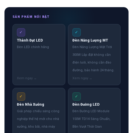
SẢN PHẨM NỔI BẬT
✓
✓
Thành Đạt LED
Đèn Năng Lượng MT
Đèn LED chính hãng
Đèn Năng Lượng Mặt Trời
300W Lắp đặt không cần
điện lưới, không cần đào
đường, bảo hành 24 tháng.
✓
✓
Đèn Nhà Xưởng
Đèn Đường LED
Giải pháp chiếu sáng công
Đèn Đường LED Module
nghiệp thế hệ mới cho nhà
150W TD14 Sáng Chuẩn,
xưởng, kho bãi, nhà máy
Bền Vượt Thời Gian