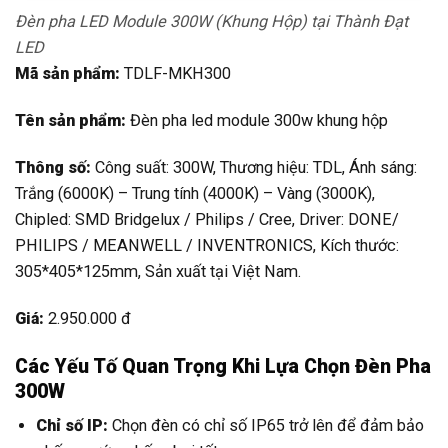
Đèn pha LED Module 300W (Khung Hộp) tại Thành Đạt
LED
Mã sản phẩm:
TDLF-MKH300
Tên sản phẩm:
Đèn pha led module 300w khung hộp
Thông số:
Công suất: 300W, Thương hiệu: TDL, Ánh sáng:
Trắng (6000K) – Trung tính (4000K) – Vàng (3000K),
Chipled: SMD Bridgelux / Philips / Cree, Driver: DONE/
PHILIPS / MEANWELL / INVENTRONICS, Kích thước:
305*405*125mm, Sản xuất tại Việt Nam.
Giá:
2.950.000 đ
Các Yếu Tố Quan Trọng Khi Lựa Chọn Đèn Pha
300W
Chỉ số IP:
Chọn đèn có chỉ số IP65 trở lên để đảm bảo