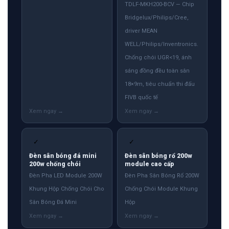
TDLF-MKH200-BCV — Chip
Bridgelux/Philips/Cree,
driver MEAN
WELL/Philips/Inventronics.
Chống chói UGR<19, ánh
sáng đồng đều toàn sân
18×9m, tiêu chuẩn thi đấu
FIVB quốc tế
✓
✓
Đèn sân bóng đá mini
Đèn sân bóng rổ 200w
200w chống chói
module cao cấp
Đèn Pha LED Module 200W
Đèn Pha Sân Bóng Rổ 200W
Khung Hộp Chống Chói Cho
Chống Chói Module Khung
Sân Bóng Đá Mini
Hộp