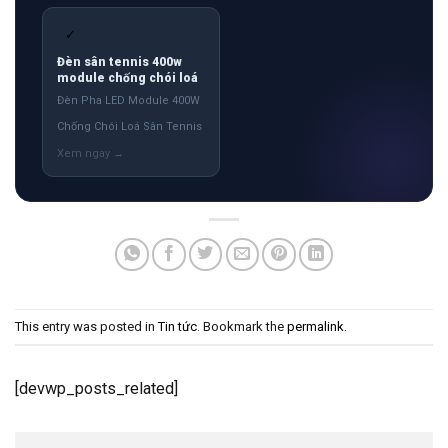
✓
Đèn sân tennis 400w
module chống chói loá
Đèn Pha LED Module 400W
Chống Chói Loá Sân Tennis
This entry was posted in
Tin tức
. Bookmark the
permalink
.
[devwp_posts_related]