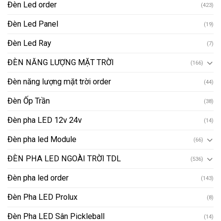
Đèn Led order
(423)
Đèn Led Panel
(19)
Đèn Led Ray
(7)
ĐÈN NĂNG LƯỢNG MẶT TRỜI
(166)
Đèn năng lượng mặt trời order
(44)
Đèn Ốp Trần
(38)
Đèn pha LED 12v 24v
(14)
Đèn pha led Module
(66)
ĐÈN PHA LED NGOÀI TRỜI TDL
(536)
Đèn pha led order
(143)
Đèn Pha LED Prolux
(8)
Đèn Pha LED Sân Pickleball
(14)