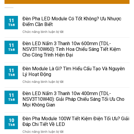
Đèn Pha LED Module Có Tốt Không? Ưu Nhược
11
Điểm Cần Biết
Th8
ở
Chức năng bình luận bị tắt
Đèn
Pha
Đèn LED Nấm 3 Thanh 10w 600mm (TDL-
11
LED
NSV3T10W60): Tinh Hoa Chiếu Sáng Tiết Kiệm
Th8
Module
Cho Công Trình Hiện Đại
Có
Tốt
Đèn Module Là Gì? Tìm Hiểu Cấu Tạo Và Nguyên
Không?
11
Lý Hoạt Động
Ưu
Th8
Nhược
ở
Chức năng bình luận bị tắt
Điểm
Đèn
Cần
Module
Đèn LED Nấm 3 Thanh 10w 400mm (TDL-
11
Biết
Là
NSV3T10W40): Giải Pháp Chiếu Sáng Tối Ưu Cho
Th8
Gì?
Mọi Không Gian
Tìm
Hiểu
Đèn Pha Module 100W Tiết Kiệm Điện Tối Ưu? Giải
Cấu
10
Đáp Chi Tiết Về LED
Tạo
Th8
Và
ở
Chức năng bình luận bị tắt