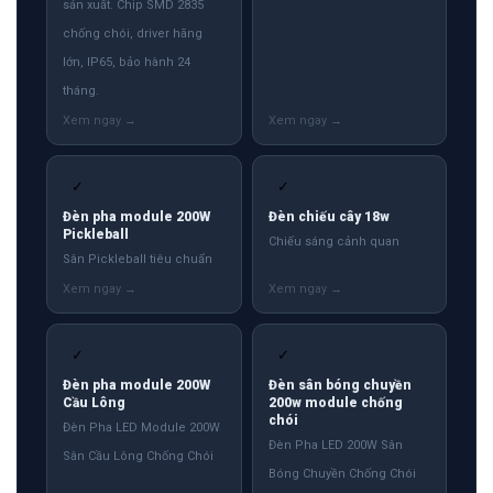
sản xuất. Chip SMD 2835
chống chói, driver hãng
lớn, IP65, bảo hành 24
tháng.
✓
✓
Đèn pha module 200W
Đèn chiếu cây 18w
Pickleball
Chiếu sáng cảnh quan
Sân Pickleball tiêu chuẩn
✓
✓
Đèn pha module 200W
Đèn sân bóng chuyền
Cầu Lông
200w module chống
chói
Đèn Pha LED Module 200W
Đèn Pha LED 200W Sân
Sân Cầu Lông Chống Chói
Bóng Chuyền Chống Chói