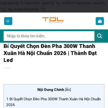
.bg{opacity: 0; transition: opacity 1s; -webkit-transition: opacity
Skip
1s;} .bg-loaded{opacity: 1;}
to
content
Tìm
kiếm:
Bí Quyết Chọn Đèn Pha 300W Thanh
Xuân Hà Nội Chuẩn 2026 | Thành Đạt
Led
Nội Dung Chính
[
Ẩn
]
1
Bí Quyết Chọn Đèn Pha 300W Thanh Xuân Hà Nội Chuẩn
2026