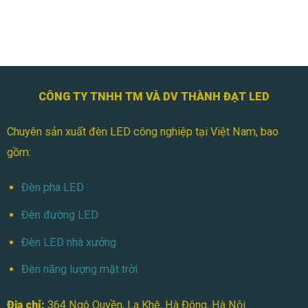
Nguyên
Đèn
Lý
Pha
Hoạt
Module
Động
100W
Tiết
Kiệm
Điện
Tối
CÔNG TY TNHH TM VÀ DV THÀNH ĐẠT LED
Ưu?
Giải
Chuyên sản xuất đèn LED công nghiệp tại Việt Nam, bao
Đáp
Chi
gồm:
Tiết
Về
LED
Đèn pha LED
Đèn đường LED
Đèn LED nhà xưởng
Đèn năng lượng mặt trời
Địa chỉ:
364 Ngô Quyền, La Khê, Hà Đông, Hà Nội