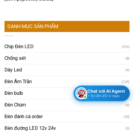
DANH MỤC SẢN PHẨM
Chip Đèn LED
(316)
Chống sét
(8)
Dây Led
(4)
Đèn Âm Trần
(130)
Chat với AI Agent
Đèn bulb
(10)
⚡ Tư vấn LED sỉ ngay
Đèn Chùm
(4)
Đèn đánh cá order
(20)
Đèn đường LED 12v 24v
(0)