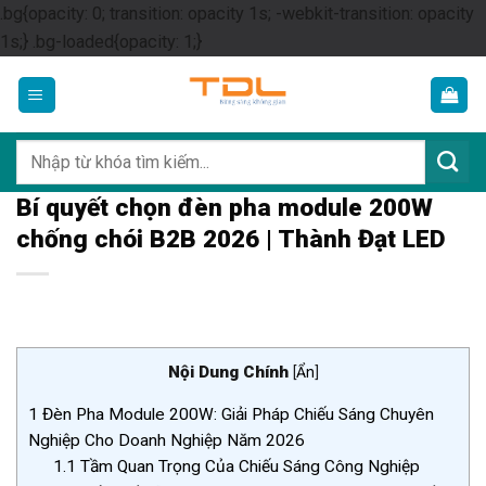
.bg{opacity: 0; transition: opacity 1s; -webkit-transition: opacity
Skip
1s;} .bg-loaded{opacity: 1;}
to
content
Tìm
kiếm:
Bí quyết chọn đèn pha module 200W
chống chói B2B 2026 | Thành Đạt LED
Nội Dung Chính
[
Ẩn
]
1
Đèn Pha Module 200W: Giải Pháp Chiếu Sáng Chuyên
Nghiệp Cho Doanh Nghiệp Năm 2026
1.1
Tầm Quan Trọng Của Chiếu Sáng Công Nghiệp