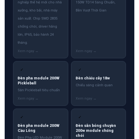
nghiệp thế hệ mới cho nhà
150W TD14 Sáng Chuẩn,
xưởng, kho bãi, nhà máy
Bền Vượt Thời Gian
sản xuất. Chip SMD 2835
chống chói, driver hãng
lớn, IP65, bảo hành 24
tháng.
✓
✓
Đèn pha module 200W
Đèn chiếu cây 18w
Pickleball
Chiếu sáng cảnh quan
Sân Pickleball tiêu chuẩn
✓
✓
Đèn pha module 200W
Đèn sân bóng chuyền
Cầu Lông
200w module chống
chói
Đèn Pha LED Module 200W