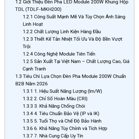
1.2
Giới Thiệu Đèn Pha LED Module 200W Khung Hộp
TDL (TDLF-MKH200)
1.2.1
Công Suất Mạnh Mẽ Và Tùy Chọn Ánh Sáng
Linh Hoạt
1.2.2
Chất Lượng Linh Kiện Hàng Đầu
1.2.3
Thiết Kế Tản Nhiệt Tối Ưu Và Độ Bền Vượt
Trội
1.2.4
Công Nghệ Module Tiên Tiến
1.2.5
Sản Xuất Tại Việt Nam – Chất Lượng Cao, Giá
Cạnh Tranh
1.3
Tiêu Chí Lựa Chọn Đèn Pha Module 200W Chuẩn
B2B Năm 2026
1.3.1
1. Hiệu Suất Năng Lượng (lm/W)
1.3.2
2. Chỉ Số Hoàn Màu (CRI)
1.3.3
3. Khả Năng Chống Chói
1.3.4
4. Tiêu Chuẩn Bảo Vệ (IP và IK)
1.3.5
5. Tuổi Thọ và Chế Độ Bảo Hành
1.3.6
6. Khả Năng Tùy Chỉnh và Tích Hợp
1.3.7
7. Nhà Cung Cấp Uy Tín