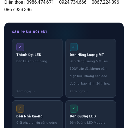
Điện thoại: 0986.474.671 – 0924.734.666 – 0867.224.396 –
0867.933.396
SẢN PHẨM NỔI BẬT
✓
✓
Thành Đạt LED
Đèn Năng Lượng MT
Đèn LED chính hãng
Đèn Năng Lượng Mặt Trời
300W Lắp đặt không cần
điện lưới, không cần đào
đường, bảo hành 24 tháng.
✓
✓
Đèn Nhà Xưởng
Đèn Đường LED
Giải pháp chiếu sáng công
Đèn Đường LED Module