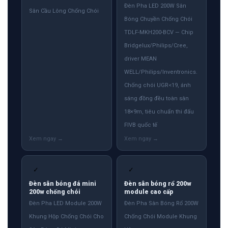
Đèn Pha LED 200W Sân
Sân Cầu Lông Chống Chói
Bóng Chuyền Chống Chói
TDLF-MKH200-BCV — Chip
Bridgelux/Philips/Cree,
driver MEAN
WELL/Philips/Inventronics.
Chống chói UGR<19, ánh
sáng đồng đều toàn sân
18×9m, tiêu chuẩn thi đấu
FIVB quốc tế
✓
✓
Đèn sân bóng đá mini
Đèn sân bóng rổ 200w
200w chống chói
module cao cấp
Đèn Pha LED Module 200W
Đèn Pha Sân Bóng Rổ 200W
Khung Hộp Chống Chói Cho
Chống Chói Module Khung