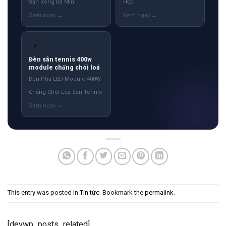
Sân Bóng Đá Mini
Hộp
✓
Đèn sân tennis 400w
module chống chói loá
Đèn Pha LED Module 400W
Chống Chói Loá Sân Tennis
This entry was posted in
Tin tức
. Bookmark the
permalink
.
[devwp_posts_related]