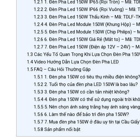
1.2.1
1. Đèn Pha Led 150W IP65 (Rọi Tròn) – Mã: T
1.2.2
2. Đèn Pha Led 150W IP66 (Rọi Vuông) – Mã:
1.2.3
3. Đèn Pha Led 150W Thấu Kính – Mã: TDLF-T
1.2.4
4. Đèn Pha Led Module 150W (Khung Hộp) – 
1.2.5
5. Đèn Pha Led Module 150W (Chip Philips) –
1.2.6
6. Đèn Pha Led 150W Giá Rẻ (Mắt to) – Mã: T
1.2.7
7. Đèn Pha Led 150W (Điện áp 12V – 24V) – 
1.3
Các Yếu Tố Quan Trọng Khi Lựa Chọn Đèn Pha 15
1.4
Video Hướng Dẫn Lựa Chọn Đèn Pha LED
1.5
FAQ – Câu Hỏi Thường Gặp
1.5.1
1. Đèn pha 150W có tiêu thụ nhiều điện không
1.5.2
2. Tuổi thọ của đèn pha LED 150W là bao lâu?
1.5.3
3. Đèn pha 150W có cần tản nhiệt không?
1.5.4
4. Đèn pha 150W có thể sử dụng ngoài trời kh
1.5.5
5. Nên chọn ánh sáng trắng hay ánh sáng vàn
1.5.6
6. Làm thế nào để bảo trì đèn pha 150W?
1.5.7
7. Mua đèn pha 150W ở đâu uy tín tại Cầu Giấy
1.5.8
Sản phẩm nổi bật