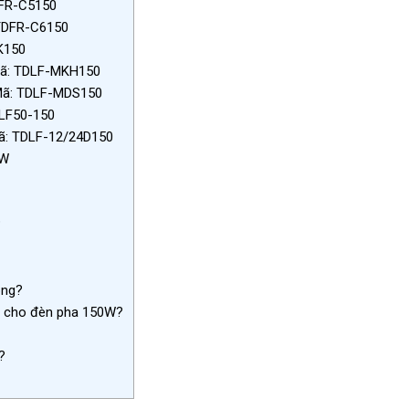
DFR-C5150
 TDFR-C6150
K150
Mã: TDLF-MKH150
 Mã: TDLF-MDS150
DLF50-150
Mã: TDLF-12/24D150
0W
?
ông?
g cho đèn pha 150W?
?