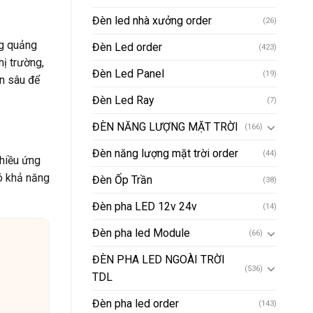
Đèn led nhà xưởng order
(26)
ng quảng
Đèn Led order
(423)
hị trường,
Đèn Led Panel
(19)
ên sâu để
Đèn Led Ray
(7)
ĐÈN NĂNG LƯỢNG MẶT TRỜI
(166)
Đèn năng lượng mặt trời order
(44)
hiều ứng
có khả năng
Đèn Ốp Trần
(38)
Đèn pha LED 12v 24v
(14)
Đèn pha led Module
(66)
ĐÈN PHA LED NGOÀI TRỜI
(536)
TDL
Đèn pha led order
(143)