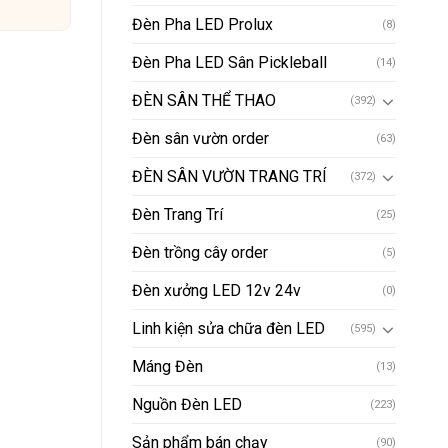
Đèn Pha LED Prolux
(8)
Đèn Pha LED Sân Pickleball
(14)
ĐÈN SÂN THỂ THAO
(392)
Đèn sân vườn order
(63)
ĐÈN SÂN VƯỜN TRANG TRÍ
(372)
Đèn Trang Trí
(25)
Đèn trồng cây order
(5)
Đèn xưởng LED 12v 24v
(0)
Linh kiện sửa chữa đèn LED
(595)
Máng Đèn
(13)
Nguồn Đèn LED
(223)
Sản phẩm bán chạy
(90)