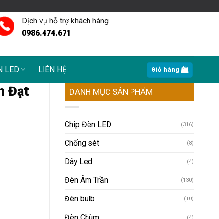
Dịch vụ hỗ trợ khách hàng
0986.474.671
N LED
LIÊN HỆ
Giỏ hàng
h Đạt
DANH MỤC SẢN PHẨM
Chip Đèn LED
(316)
Chống sét
(8)
Dây Led
(4)
Đèn Âm Trần
(130)
Đèn bulb
(10)
Đèn Chùm
(4)