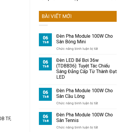
BÀI VIẾT MỚI
Đèn Pha Module 100W Cho
06
Sân Bóng Mini
Th8
ở
Chức năng bình luận bị tắt
Đèn
Pha
Đèn LED Bể Bơi 36w
06
Module
(TDBB36): Tuyệt Tác Chiếu
Th8
100W
Sáng Đẳng Cấp Từ Thành Đạt
Cho
LED
Sân
Bóng
Mini
Đèn Pha Module 100W Cho
06
Sân Cầu Lông
Th8
ở
Chức năng bình luận bị tắt
Đèn
Pha
Đèn Pha Module 100W Cho
06
OB TF,
Module
Sân Tennis
Th8
100W
ở
Chức năng bình luận bị tắt
Cho