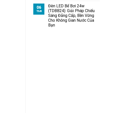
Đèn
Sân
Pha
Đèn LED Bể Bơi 24w
Cầu
06
Module
Lông
(TDBB24): Giải Pháp Chiếu
Th8
100W
Sáng Đẳng Cấp, Bền Vững
Cho
Cho Không Gian Nước Của
Sân
Bạn
Tennis