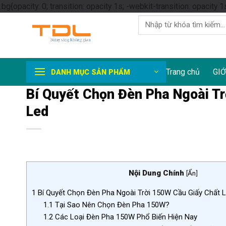
.bg{opacity: 0; transition: opacity 1s; -webkit-transition: opacity 1
Tìm
kiếm:
Trang chủ
GIỚ
DANH MỤC SẢN PHẨM
Bí Quyết Chọn Đèn Pha Ngoài Tr
Led
Nội Dung Chính
[
Ẩn
]
1
Bí Quyết Chọn Đèn Pha Ngoài Trời 150W Cầu Giấy Chất 
1.1
Tại Sao Nên Chọn Đèn Pha 150W?
1.2
Các Loại Đèn Pha 150W Phổ Biến Hiện Nay