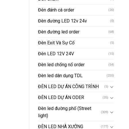
Đèn đánh cá order
(20)
Đèn đường LED 12v 24v
(0)
Đèn đường led order
(68)
Đèn Exit Và Sự Cố
(5)
Đèn LED 12V 24V
(15)
Đèn led chống nổ order
(54)
Đèn led dân dụng TDL
(255)
ĐÈN LED DỰ ÁN CÔNG TRÌNH
(5)
ĐÈN LED DỰ ÁN ODER
(35)
Đèn led đường phố (Street
(309)
light)
ĐÈN LED NHÀ XƯỞNG
(177)