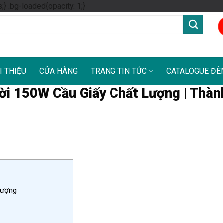
Skip
s;} .bg-loaded{opacity: 1;}
to
content
I THIỆU
CỬA HÀNG
TRANG TIN TỨC
CATALOGUE ĐÈ
ời 150W Cầu Giấy Chất Lượng | Thàn
Lượng