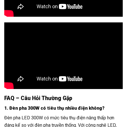
FAQ – Câu Hỏi Thường Gặp
1. Đèn pha 300W có tiêu thụ nhiều điện không?
Đèn pha LED 300W có mức tiêu thụ điện năng thấp hơn
đáng kể so với đèn pha truyền thống. Với công nghệ LED,