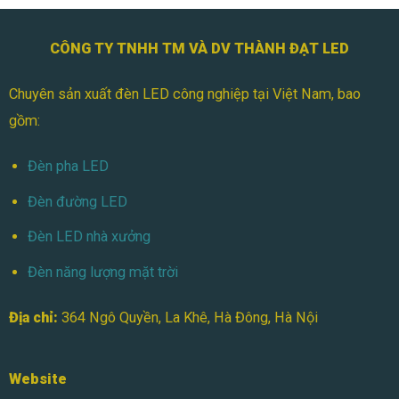
Bao
Nhiêu?
Cập
CÔNG TY TNHH TM VÀ DV THÀNH ĐẠT LED
Nhật
Mới
Chuyên sản xuất đèn LED công nghiệp tại Việt Nam, bao
Nhất
gồm:
Đèn pha LED
Đèn đường LED
Đèn LED nhà xưởng
Đèn năng lượng mặt trời
Địa chỉ:
364 Ngô Quyền, La Khê, Hà Đông, Hà Nội
Website