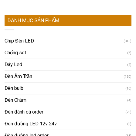
DANH MỤC SẢN PHẨM
Chip Đèn LED
(316)
Chống sét
(8)
Dây Led
(4)
Đèn Âm Trần
(130)
Đèn bulb
(10)
Đèn Chùm
(4)
Đèn đánh cá order
(20)
Đèn đường LED 12v 24v
(0)
Đèn đường led order
(68)