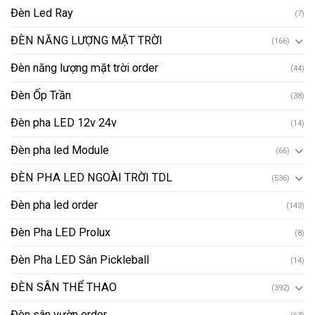
Đèn Led Ray
(7)
ĐÈN NĂNG LƯỢNG MẶT TRỜI
(166)
Đèn năng lượng mặt trời order
(44)
Đèn Ốp Trần
(38)
Đèn pha LED 12v 24v
(14)
Đèn pha led Module
(66)
ĐÈN PHA LED NGOÀI TRỜI TDL
(536)
Đèn pha led order
(143)
Đèn Pha LED Prolux
(8)
Đèn Pha LED Sân Pickleball
(14)
ĐÈN SÂN THỂ THAO
(392)
Đèn sân vườn order