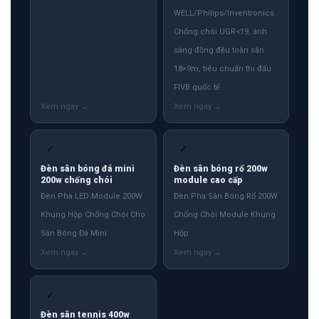
WELL/Philips/Inventronics.
Chống chói UGR<19, ánh
sáng đồng đều toàn sân
18×9m, tiêu chuẩn thi đấu
FIVB quốc tế
✓
✓
Đèn sân bóng đá mini
Đèn sân bóng rổ 200w
200w chống chói
module cao cấp
Đèn Pha LED Module 200W
Đèn Pha Sân Bóng Rổ 200W
Khung Hộp Chống Chói Cho
Chống Chói Module Khung
Sân Bóng Đá Mini
Hộp
✓
Đèn sân tennis 400w