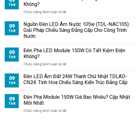
09
Không?
Th8
ở
Chức năng bình luận bị tắt
Đèn
Pha
Nguồn Đèn LED Âm Nước 105w (TDL-NAC105):
09
Module
Giải Pháp Chiếu Sáng Đẳng Cấp Cho Công Trình
Th8
150W
Nước
Chip
Bridgelux
Đèn Pha LED Module 150W Có Tiết Kiệm Điện
Có
09
Không?
Tốt
Th8
Không?
ở
Chức năng bình luận bị tắt
Đèn
Pha
Đèn LED Âm Đất 24W Thanh Chữ Nhật TDLAD-
09
LED
CN24: Tinh Hoa Chiếu Sáng Kiến Trúc Đẳng Cấp
Th8
Module
150W
Đèn Pha Module 150W Giá Bao Nhiêu? Cập Nhật
Có
09
Mới Nhất
Tiết
Th8
Kiệm
ở
Chức năng bình luận bị tắt
Điện
Đèn
Không?
Pha
Module
150W
Giá