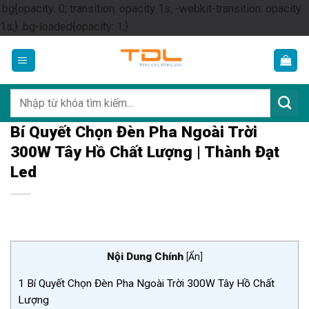
.bg{opacity: 0; transition: opacity 1s; -webkit-transition: opacity
Skip
1s;} .bg-loaded{opacity: 1;}
to
content
Tìm
kiếm:
Bí Quyết Chọn Đèn Pha Ngoài Trời
300W Tây Hồ Chất Lượng | Thành Đạt
Led
Nội Dung Chính
[
Ẩn
]
1
Bí Quyết Chọn Đèn Pha Ngoài Trời 300W Tây Hồ Chất
Lượng