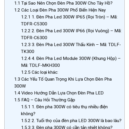
1.1
Tại Sao Nên Chọn Đèn Pha 300W Cho Tây Hồ?
1.2
Các Loại Đèn Pha 300W Phổ Biến Hiện Nay
1.2.1
1. Đèn Pha Led 300W IP65 (Rọi Tròn) – Mã:
TDFR-C5300
1.2.2
2. Đèn Pha Led 300W IP66 (Rọi Vuông) – Mã:
TDFR-C6300
1.2.3
3. Đèn Pha Led 300W Thấu Kính – Mã: TDLF-
TK300
1.2.4
4. Đèn Pha Led Module 300W (Khung Hộp) –
Mã: TDLF-MKH300
1.2.5
Các loại khác:
1.3
Các Yếu Tố Quan Trọng Khi Lựa Chọn Đèn Pha
300W
1.4
Video Hướng Dẫn Lựa Chọn Đèn Pha LED
1.5
FAQ – Câu Hỏi Thường Gặp
1.5.1
1. Đèn pha 300W có tiêu thụ nhiều điện
không?
1.5.2
2. Tuổi thọ của đèn pha LED 300W là bao lâu?
1.5.3
3. Đèn pha 300W có cần tản nhiệt không?