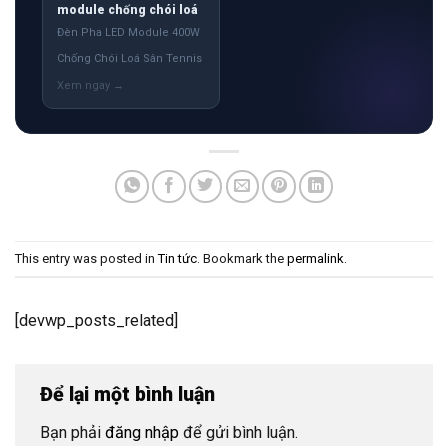
module chống chói loá
Đèn Pha LED Module 400W
Chống Chói Loá Sân Tennis
This entry was posted in
Tin tức
. Bookmark the
permalink
.
[devwp_posts_related]
Để lại một bình luận
Bạn phải
đăng nhập
để gửi bình luận.