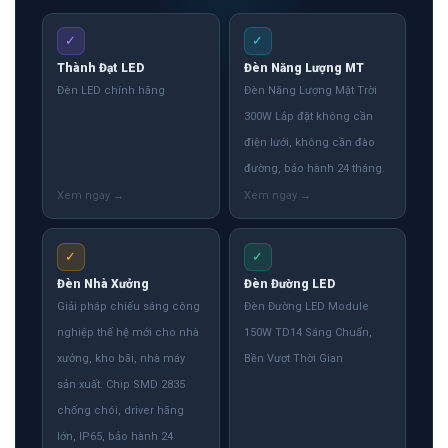
✓
✓
Thành Đạt LED
Đèn Năng Lượng MT
Đèn LED chính hãng
Đèn Năng Lượng Mặt Trời
300W Lắp đặt không cần
điện lưới, không cần đào
đường, bảo hành 24 tháng.
✓
✓
Đèn Nhà Xưởng
Đèn Đường LED
Giải pháp chiếu sáng công
Đèn Đường LED Module
nghiệp thế hệ mới cho nhà
150W TD14 Sáng Chuẩn,
xưởng, kho bãi, nhà máy
Bền Vượt Thời Gian
sản xuất. Chip SMD 2835
chống chói, driver hãng
lớn, IP65, bảo hành 24