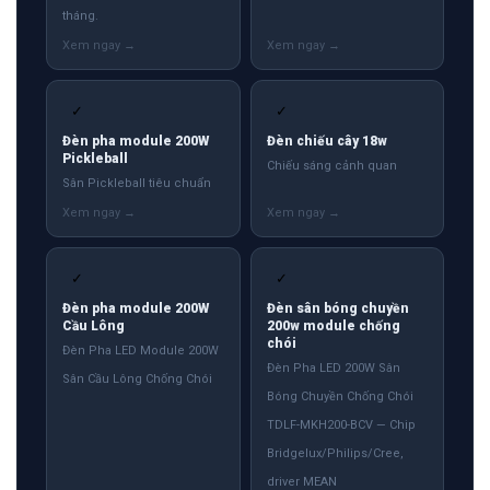
tháng.
✓
✓
Đèn pha module 200W
Đèn chiếu cây 18w
Pickleball
Chiếu sáng cảnh quan
Sân Pickleball tiêu chuẩn
✓
✓
Đèn pha module 200W
Đèn sân bóng chuyền
Cầu Lông
200w module chống
chói
Đèn Pha LED Module 200W
Đèn Pha LED 200W Sân
Sân Cầu Lông Chống Chói
Bóng Chuyền Chống Chói
TDLF-MKH200-BCV — Chip
Bridgelux/Philips/Cree,
driver MEAN