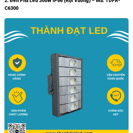
2. Đèn Pha Led 300W IP66 (Rọi Vuông) – Mã: TDFR-
C6300