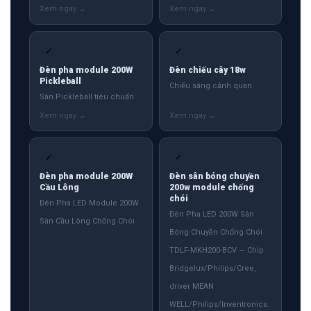
✓
✓
Đèn pha module 200W
Đèn chiếu cây 18w
Pickleball
Chiếu sáng cảnh quan
Sân Pickleball tiêu chuẩn
✓
✓
Đèn pha module 200W
Đèn sân bóng chuyền
Cầu Lông
200w module chống
chói
Đèn Pha LED Module 200W
Đèn Pha LED 200W Sân
Sân Cầu Lông Chống Chói
Bóng Chuyền Chống Chói
TDLF-MKH200-BCV — Chip
Bridgelux/Philips/Cree,
driver MEAN
WELL/Philips/Inventronics.