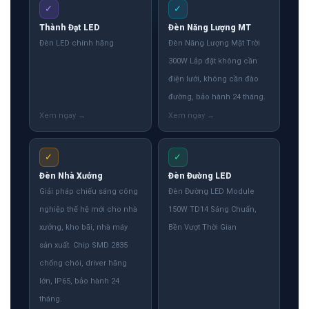
✓
✓
Thành Đạt LED
Đèn Năng Lượng MT
Đèn LED chính hãng
Đèn Năng Lượng Mặt Trời
300W Lắp đặt không cần
điện lưới, không cần đào
đường, bảo hành 24 tháng.
✓
✓
Đèn Nhà Xưởng
Đèn Đường LED
Giải pháp chiếu sáng công
Đèn Đường LED Module
nghiệp thế hệ mới cho nhà
150W TD14 Sáng Chuẩn,
xưởng, kho bãi, nhà máy
Bền Vượt Thời Gian
sản xuất. Chip SMD 2835
chống chói, driver hãng
lớn, IP65, bảo hành 24
tháng.