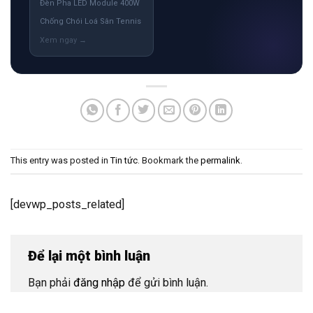
Đèn Pha LED Module 400W
Chống Chói Loá Sân Tennis
This entry was posted in
Tin tức
. Bookmark the
permalink
.
[devwp_posts_related]
Để lại một bình luận
Bạn phải
đăng nhập
để gửi bình luận.