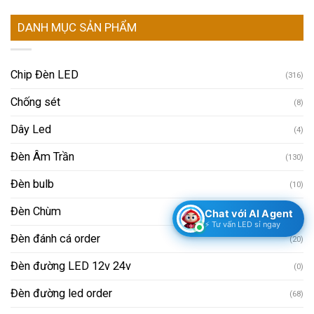
DANH MỤC SẢN PHẨM
Chip Đèn LED
(316)
Chống sét
(8)
Dây Led
(4)
Đèn Âm Trần
(130)
Đèn bulb
(10)
Đèn Chùm
(4)
Chat với AI Agent
⚡ Tư vấn LED sỉ ngay
Đèn đánh cá order
(20)
Đèn đường LED 12v 24v
(0)
Đèn đường led order
(68)