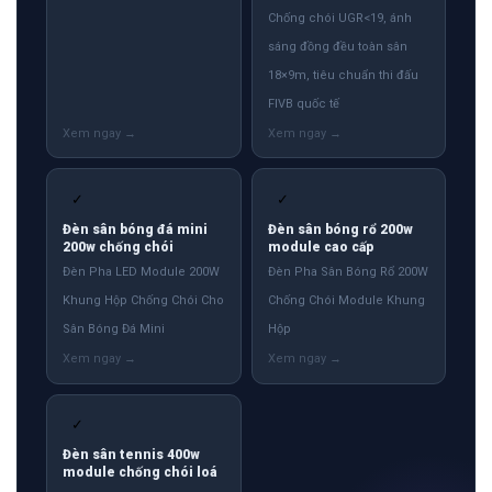
Chống chói UGR<19, ánh
sáng đồng đều toàn sân
18×9m, tiêu chuẩn thi đấu
FIVB quốc tế
✓
✓
Đèn sân bóng đá mini
Đèn sân bóng rổ 200w
200w chống chói
module cao cấp
Đèn Pha LED Module 200W
Đèn Pha Sân Bóng Rổ 200W
Khung Hộp Chống Chói Cho
Chống Chói Module Khung
Sân Bóng Đá Mini
Hộp
✓
Đèn sân tennis 400w
module chống chói loá