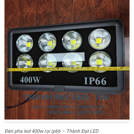
Đèn pha led 400w rọi ip66 – Thành Đạt LED