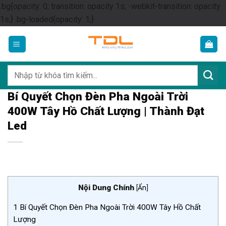
.bg{opacity: 0; transition: opacity 1s; -webkit-transition: opacity
Skip
1s;} .bg-loaded{opacity: 1;}
to
content
Tìm
kiếm:
Bí Quyết Chọn Đèn Pha Ngoài Trời
400W Tây Hồ Chất Lượng | Thành Đạt
Led
Nội Dung Chính
[
Ẩn
]
1
Bí Quyết Chọn Đèn Pha Ngoài Trời 400W Tây Hồ Chất
Lượng