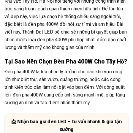
Khu vực Tây Hồ, Hà Nội nổi tiếng với những công trình kiến
trúc sang trọng, cảnh quan thiên nhiên hữu tình. Để tôn lên
vẻ đẹp này, việc lựa chọn hệ thống chiếu sáng ngoài trời,
đặc biệt là đèn pha 400W, đòi hỏi sự tỉ mỉ và am hiểu. Bài
viết này, Thành Đạt LED sẽ chia sẻ những bí quyết giúp bạn
chọn được loại đèn pha 400W phù hợp nhất, đảm bảo chất
lượng và thẩm mỹ cho không gian của mình.
Tại Sao Nên Chọn Đèn Pha 400W Cho Tây Hồ?
Đèn pha 400W là lựa chọn lý tưởng cho các khu vực rộng
lớn như biệt thự, sân vườn, quảng trường, hoặc các công
trình kiến trúc cần làm nổi bật vào ban đêm. Với công suất
lớn, đèn pha 400W cung cấp ánh sáng mạnh mẽ, giúp tăng
cường an ninh và tạo điểm nhấn thẩm mỹ.
📩 Nhận báo giá đèn LED – tư vấn nhanh & giá tận
xưởng