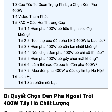
1.3
Các Yếu Tố Quan Trọng Khi Lựa Chọn Đèn Pha
400W
1.4
Video Tham Khảo
1.5
FAQ – Câu Hỏi Thường Gặp
1.5.1
1. Đèn pha 400W có tiêu thụ nhiều điện
không?
1.5.2
2. Tuổi thọ của đèn pha LED 400W là bao lâu?
1.5.3
3. Đèn pha 400W có cần tản nhiệt không?
1.5.4
4. Nên chọn đèn pha 400W có chỉ số IP nào?
1.5.5
5. Đèn pha 400W có gây chói mắt không?
1.5.6
6. Làm thế nào để bảo trì đèn pha 400W?
1.5.7
7. Mua đèn pha 400W ở đâu uy tín tại Hà Nội?
1.6
Liên Hệ
1.6.1
Sản phẩm nổi bật
Bí Quyết Chọn Đèn Pha Ngoài Trời
400W Tây Hồ Chất Lượng