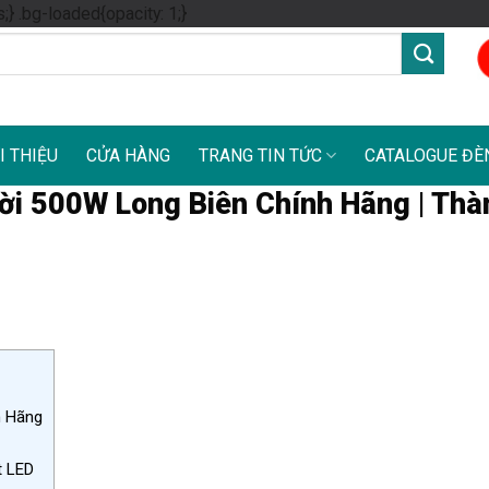
Skip
s;} .bg-loaded{opacity: 1;}
to
content
I THIỆU
CỬA HÀNG
TRANG TIN TỨC
CATALOGUE ĐÈ
ời 500W Long Biên Chính Hãng | Thà
h Hãng
t LED