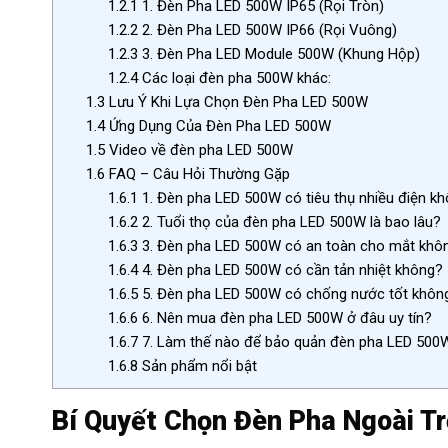
1.2.1
1. Đèn Pha LED 500W IP65 (Rọi Tròn)
1.2.2
2. Đèn Pha LED 500W IP66 (Rọi Vuông)
1.2.3
3. Đèn Pha LED Module 500W (Khung Hộp)
1.2.4
Các loại đèn pha 500W khác:
1.3
Lưu Ý Khi Lựa Chọn Đèn Pha LED 500W
1.4
Ứng Dụng Của Đèn Pha LED 500W
1.5
Video về đèn pha LED 500W
1.6
FAQ – Câu Hỏi Thường Gặp
1.6.1
1. Đèn pha LED 500W có tiêu thụ nhiều điện k
1.6.2
2. Tuổi thọ của đèn pha LED 500W là bao lâu?
1.6.3
3. Đèn pha LED 500W có an toàn cho mắt khô
1.6.4
4. Đèn pha LED 500W có cần tản nhiệt không?
1.6.5
5. Đèn pha LED 500W có chống nước tốt khôn
1.6.6
6. Nên mua đèn pha LED 500W ở đâu uy tín?
1.6.7
7. Làm thế nào để bảo quản đèn pha LED 500
1.6.8
Sản phẩm nổi bật
Bí Quyết Chọn Đèn Pha Ngoài T