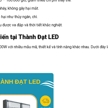
 – 100.000 giờ, giảm thiểu chi phí thay thế.
háy, không gây hại mắt.
ại như thủy ngân, chì.
 được va đập và thời tiết khắc nghiệt.
ến tại Thành Đạt LED
W với nhiều mẫu mã, thiết kế và tính năng khác nhau. Dưới đây 