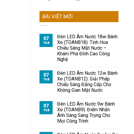
BÀI VIẾT MỚI
Đèn LED Âm Nước 18w Bánh
07
Xe (TDANB18): Tinh Hoa
Th8
Chiếu Sáng Mặt Nước –
Khám Phá Đỉnh Cao Công
Nghệ
Đèn LED Âm Nước 12w Bánh
07
Xe (TDANB12): Giải Pháp
Th8
Chiếu Sáng Đẳng Cấp Cho
Không Gian Mặt Nước
Đèn LED Âm Nước 9w Bánh
07
Xe (TDANB9): Điểm Nhấn
Th8
Ánh Sáng Sang Trọng Cho
Mọi Công Trình