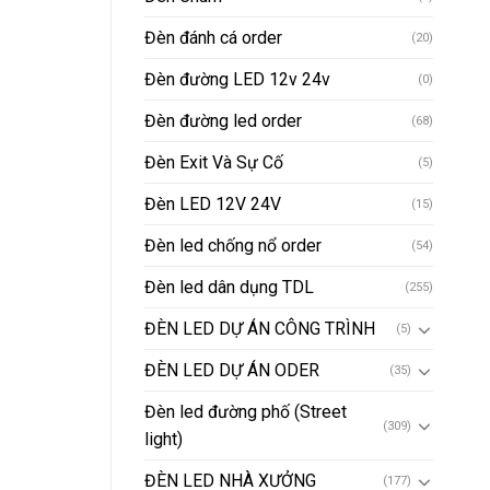
Đèn đánh cá order
(20)
Đèn đường LED 12v 24v
(0)
Đèn đường led order
(68)
Đèn Exit Và Sự Cố
(5)
Đèn LED 12V 24V
(15)
Đèn led chống nổ order
(54)
Đèn led dân dụng TDL
(255)
ĐÈN LED DỰ ÁN CÔNG TRÌNH
(5)
ĐÈN LED DỰ ÁN ODER
(35)
Đèn led đường phố (Street
(309)
light)
ĐÈN LED NHÀ XƯỞNG
(177)