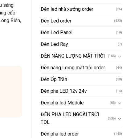
ếu sáng
Đèn led nhà xưởng order
(26)
cung cấp
Long Biên,
Đèn Led order
(423)
Đèn Led Panel
(19)
Đèn Led Ray
(7)
ĐÈN NĂNG LƯỢNG MẶT TRỜI
(166)
Đèn năng lượng mặt trời order
(44)
Đèn Ốp Trần
(38)
Đèn pha LED 12v 24v
(14)
Đèn pha led Module
(66)
ĐÈN PHA LED NGOÀI TRỜI
(536)
TDL
Đèn pha led order
(143)