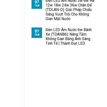
Đèn LED Âm Nước 3w 6w 9w
07
12w 18w 24w 36w Chân Đế
Th8
(TDLAN-D): Giải Pháp Chiếu
Sáng Vượt Trội Cho Không
Gian Mặt Nước
Đèn LED Âm Nước 6w Bánh
07
Xe (TDANB6): Nâng Tầm
Th8
Không Gian Bằng Ánh Sáng
Tinh Tế | Thành Đạt LED