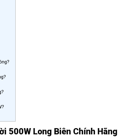
hông?
ng?
g?
W?
rời 500W Long Biên Chính Hãng