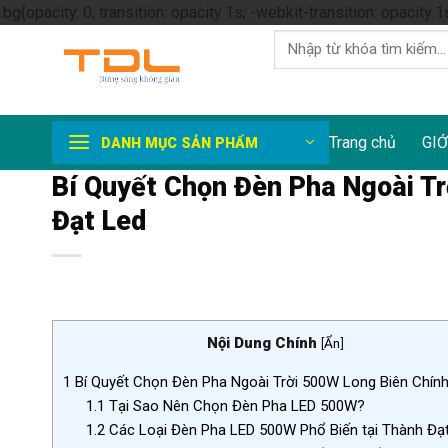
.bg{opacity: 0; transition: opacity 1s; -webkit-transition: opacity 1
Tìm
kiếm:
Trang chủ
GIỚ
DANH MỤC SẢN PHẨM
Bí Quyết Chọn Đèn Pha Ngoài Tr
Đạt Led
Nội Dung Chính
[
Ẩn
]
1
Bí Quyết Chọn Đèn Pha Ngoài Trời 500W Long Biên Chín
1.1
Tại Sao Nên Chọn Đèn Pha LED 500W?
1.2
Các Loại Đèn Pha LED 500W Phổ Biến tại Thành Đạ