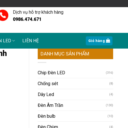
Dịch vụ hỗ trợ khách hàng
0986.474.671
N LED
LIÊN HỆ
Giỏ hàng
nh
DANH MỤC SẢN PHẨM
Chip Đèn LED
(316)
Chống sét
(8)
Dây Led
(4)
Đèn Âm Trần
(130)
Đèn bulb
(10)
Đèn Chùm
(4)