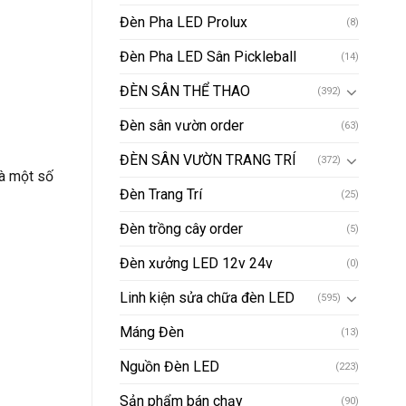
Đèn Pha LED Prolux
(8)
Đèn Pha LED Sân Pickleball
(14)
ĐÈN SÂN THỂ THAO
(392)
Đèn sân vườn order
(63)
ĐÈN SÂN VƯỜN TRANG TRÍ
(372)
là một số
Đèn Trang Trí
(25)
Đèn trồng cây order
(5)
Đèn xưởng LED 12v 24v
(0)
Linh kiện sửa chữa đèn LED
(595)
Máng Đèn
(13)
Nguồn Đèn LED
(223)
Sản phẩm bán chạy
(90)