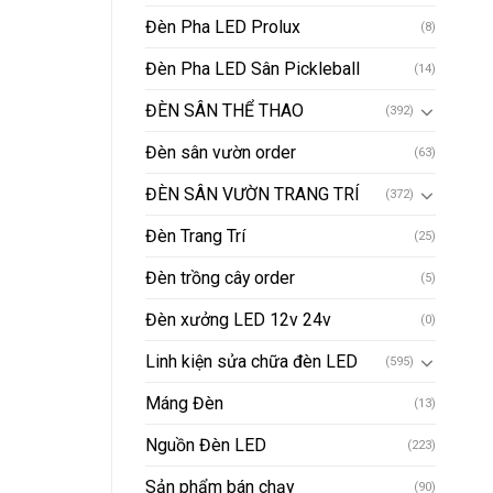
Đèn Pha LED Prolux
(8)
Đèn Pha LED Sân Pickleball
(14)
ĐÈN SÂN THỂ THAO
(392)
Đèn sân vườn order
(63)
ĐÈN SÂN VƯỜN TRANG TRÍ
(372)
Đèn Trang Trí
(25)
Đèn trồng cây order
(5)
Đèn xưởng LED 12v 24v
(0)
Linh kiện sửa chữa đèn LED
(595)
Máng Đèn
(13)
Nguồn Đèn LED
(223)
Sản phẩm bán chạy
(90)