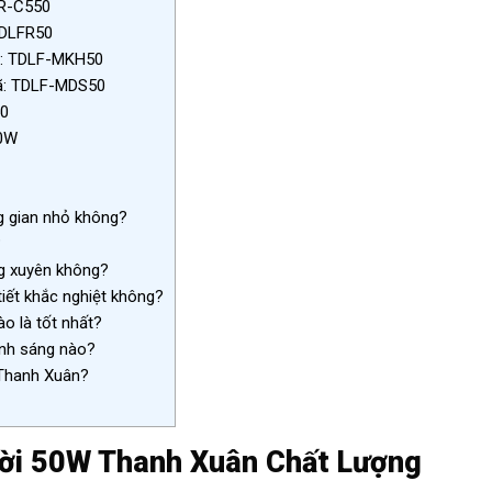
FR-C550
TDLFR50
ã: TDLF-MKH50
Mã: TDLF-MDS50
50
50W
g gian nhỏ không?
?
g xuyên không?
iết khắc nghiệt không?
o là tốt nhất?
nh sáng nào?
 Thanh Xuân?
rời 50W Thanh Xuân Chất Lượng