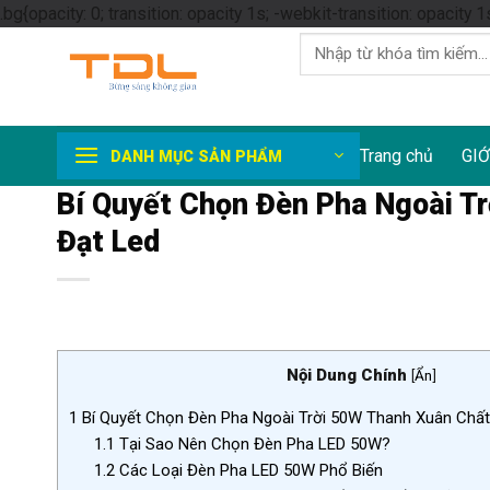
.bg{opacity: 0; transition: opacity 1s; -webkit-transition: opacity 1
Tìm
kiếm:
Trang chủ
GIỚ
DANH MỤC SẢN PHẨM
Bí Quyết Chọn Đèn Pha Ngoài T
Đạt Led
Nội Dung Chính
[
Ẩn
]
1
Bí Quyết Chọn Đèn Pha Ngoài Trời 50W Thanh Xuân Chấ
1.1
Tại Sao Nên Chọn Đèn Pha LED 50W?
1.2
Các Loại Đèn Pha LED 50W Phổ Biến