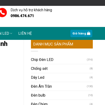
Dịch vụ hỗ trợ khách hàng
0986.474.671
N LED
LIÊN HỆ
Giỏ hàng
ành
DANH MỤC SẢN PHẨM
Chip Đèn LED
(316)
Chống sét
(8)
Dây Led
(4)
Đèn Âm Trần
(130)
Đèn bulb
(10)
Đèn Chùm
(4)