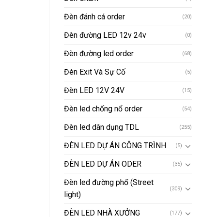
Đèn đánh cá order
(20)
Đèn đường LED 12v 24v
(0)
Đèn đường led order
(68)
Đèn Exit Và Sự Cố
(5)
Đèn LED 12V 24V
(15)
Đèn led chống nổ order
(54)
Đèn led dân dụng TDL
(255)
ĐÈN LED DỰ ÁN CÔNG TRÌNH
(5)
ĐÈN LED DỰ ÁN ODER
(35)
Đèn led đường phố (Street
(309)
light)
ĐÈN LED NHÀ XƯỞNG
(177)