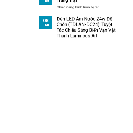
Trang Trại
Th8
ở
Chức năng bình luận bị tắt
Đèn
Pha
Đèn LED Âm Nước 24w Đế
08
Module
Chôn (TDLAN-DC24): Tuyệt
Th8
100W
Tác Chiếu Sáng Biến Vạn Vật
Cho
Thành Luminous Art
Trang
Trại