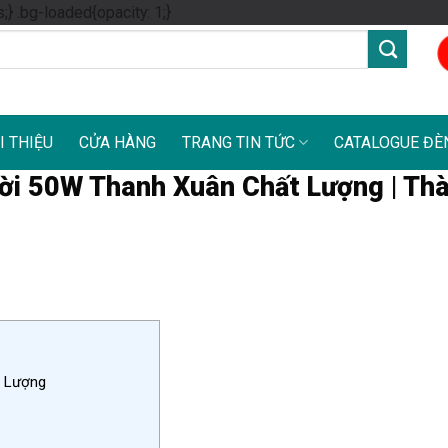
Skip
s;} .bg-loaded{opacity: 1;}
to
content
I THIỆU
CỬA HÀNG
TRANG TIN TỨC
CATALOGUE ĐÈ
rời 50W Thanh Xuân Chất Lượng | Th
t Lượng