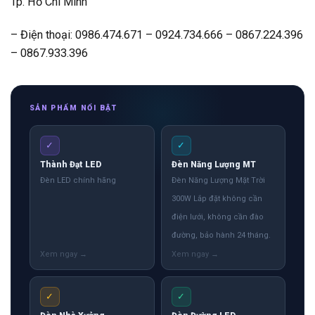
Tp. Hồ Chí Minh
– Điện thoại: 0986.474.671 – 0924.734.666 – 0867.224.396
– 0867.933.396
SẢN PHẨM NỔI BẬT
✓
✓
Thành Đạt LED
Đèn Năng Lượng MT
Đèn LED chính hãng
Đèn Năng Lượng Mặt Trời
300W Lắp đặt không cần
điện lưới, không cần đào
đường, bảo hành 24 tháng.
✓
✓