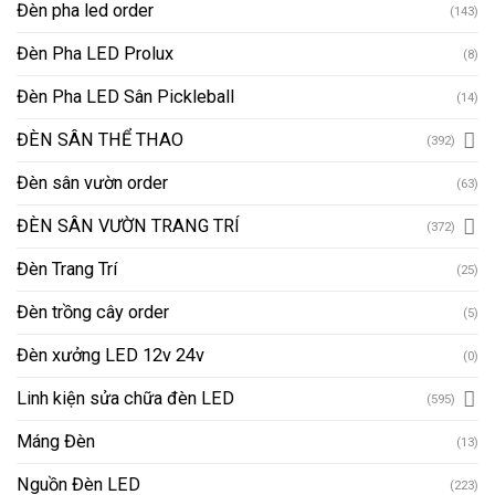
Đèn pha led order
(143)
Đèn Pha LED Prolux
(8)
Đèn Pha LED Sân Pickleball
(14)
ĐÈN SÂN THỂ THAO
(392)
Đèn sân vườn order
(63)
ĐÈN SÂN VƯỜN TRANG TRÍ
(372)
Đèn Trang Trí
(25)
Đèn trồng cây order
(5)
Đèn xưởng LED 12v 24v
(0)
Linh kiện sửa chữa đèn LED
(595)
Máng Đèn
(13)
Nguồn Đèn LED
(223)