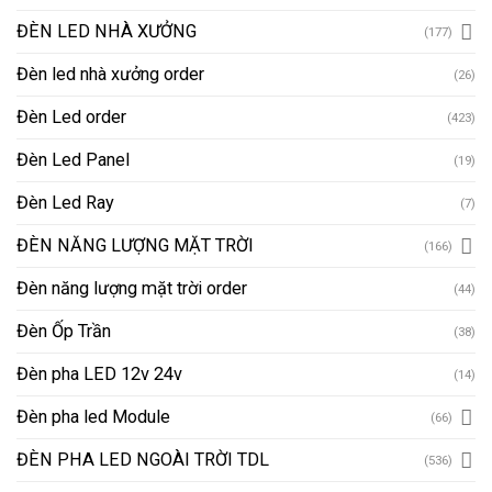
ĐÈN LED NHÀ XƯỞNG
(177)
Đèn led nhà xưởng order
(26)
Đèn Led order
(423)
Đèn Led Panel
(19)
Đèn Led Ray
(7)
ĐÈN NĂNG LƯỢNG MẶT TRỜI
(166)
Đèn năng lượng mặt trời order
(44)
Đèn Ốp Trần
(38)
Đèn pha LED 12v 24v
(14)
Đèn pha led Module
(66)
ĐÈN PHA LED NGOÀI TRỜI TDL
(536)