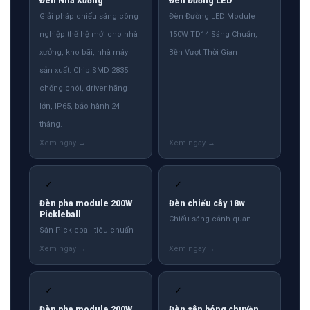
Đèn Nhà Xưởng
Đèn Đường LED
Giải pháp chiếu sáng công
Đèn Đường LED Module
nghiệp thế hệ mới cho nhà
150W TD14 Sáng Chuẩn,
xưởng, kho bãi, nhà máy
Bền Vượt Thời Gian
sản xuất. Chip SMD 2835
chống chói, driver hãng
lớn, IP65, bảo hành 24
tháng.
✓
✓
Đèn pha module 200W
Đèn chiếu cây 18w
Pickleball
Chiếu sáng cảnh quan
Sân Pickleball tiêu chuẩn
✓
✓
Đèn pha module 200W
Đèn sân bóng chuyền