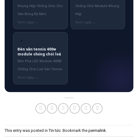
Khung Hộp Chống Chói Cho
Chống Chói Module Khung
Sân Bóng Đá Mini
Hộp
✓
Đèn sân tennis 400w
module chống chói loá
Đèn Pha LED Module 400W
Chống Chói Loá Sân Tennis
This entry was posted in
Tin tức
. Bookmark the
permalink
.