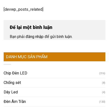
[devwp_posts_related]
Để lại một bình luận
Bạn phải
đăng nhập
để gửi bình luận.
DANH MỤC SẢN PHẨM
Chip Đèn LED
(316)
Chống sét
(8)
Dây Led
(4)
Đèn Âm Trần
(130)