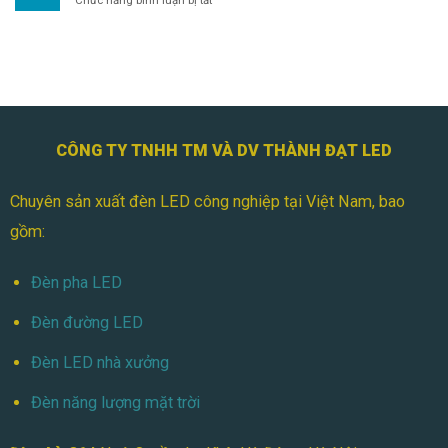
Chức năng bình luận bị tắt
100W
Đèn
Cho
Pha
Nhà
Module
Xưởng
100W
Cho
Sân
Bóng
Đá
CÔNG TY TNHH TM VÀ DV THÀNH ĐẠT LED
Mini
Chuyên sản xuất đèn LED công nghiệp tại Việt Nam, bao
gồm:
Đèn pha LED
Đèn đường LED
Đèn LED nhà xưởng
Đèn năng lượng mặt trời