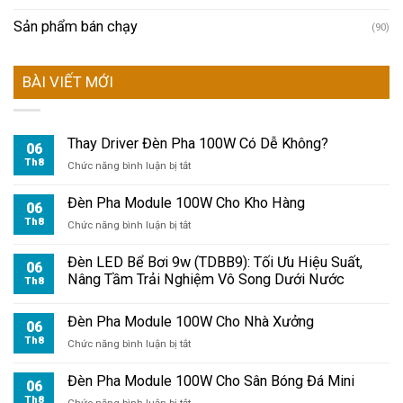
Sản phẩm bán chạy
(90)
BÀI VIẾT MỚI
Thay Driver Đèn Pha 100W Có Dễ Không?
06
Th8
ở
Chức năng bình luận bị tắt
Thay
Driver
Đèn Pha Module 100W Cho Kho Hàng
06
Đèn
Th8
ở
Chức năng bình luận bị tắt
Pha
Đèn
100W
Pha
Đèn LED Bể Bơi 9w (TDBB9): Tối Ưu Hiệu Suất,
Có
06
Module
Nâng Tầm Trải Nghiệm Vô Song Dưới Nước
Dễ
Th8
100W
Không?
Cho
Đèn Pha Module 100W Cho Nhà Xưởng
Kho
06
Hàng
Th8
ở
Chức năng bình luận bị tắt
Đèn
Pha
Đèn Pha Module 100W Cho Sân Bóng Đá Mini
06
Module
Th8
ở