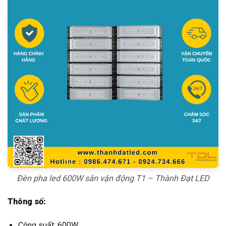
Đèn pha led 600W sân vận động T1 – Thành Đạt LED
Thông số:
Công suất: 600W