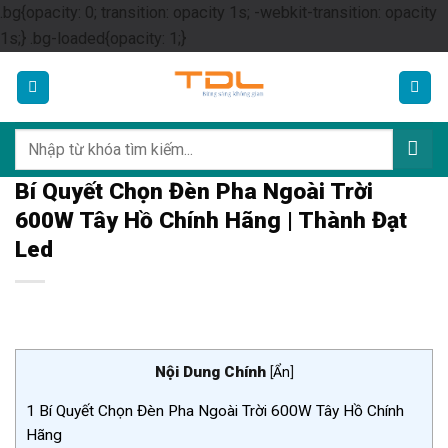
.bg{opacity: 0; transition: opacity 1s; -webkit-transition: opacity
Skip
1s;} .bg-loaded{opacity: 1;}
to
content
Tìm
kiếm:
Bí Quyết Chọn Đèn Pha Ngoài Trời
600W Tây Hồ Chính Hãng | Thành Đạt
Led
Nội Dung Chính
[
Ẩn
]
1
Bí Quyết Chọn Đèn Pha Ngoài Trời 600W Tây Hồ Chính
Hãng