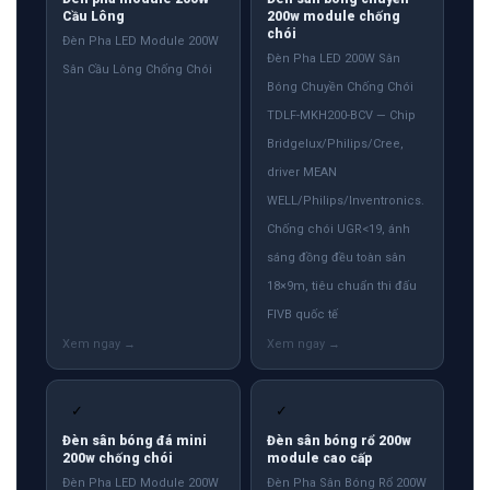
Cầu Lông
200w module chống
chói
Đèn Pha LED Module 200W
Đèn Pha LED 200W Sân
Sân Cầu Lông Chống Chói
Bóng Chuyền Chống Chói
TDLF-MKH200-BCV — Chip
Bridgelux/Philips/Cree,
driver MEAN
WELL/Philips/Inventronics.
Chống chói UGR<19, ánh
sáng đồng đều toàn sân
18×9m, tiêu chuẩn thi đấu
FIVB quốc tế
✓
✓
Đèn sân bóng đá mini
Đèn sân bóng rổ 200w
200w chống chói
module cao cấp
Đèn Pha LED Module 200W
Đèn Pha Sân Bóng Rổ 200W