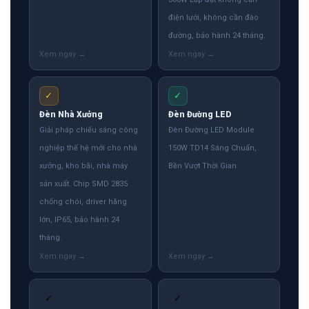
điện lưới, không cần đào
đường, bảo hành 24 tháng.
✓
✓
Đèn Nhà Xưởng
Đèn Đường LED
Giải pháp chiếu sáng công
Đèn Đường LED Module
nghiệp thế hệ mới cho nhà
150W TD14 Sáng Chuẩn,
xưởng, kho bãi, nhà máy
Bền Vượt Thời Gian
sản xuất. Chip SMD 2835
chống chói, driver hãng
lớn, IP65, bảo hành 24
tháng.
✓
✓