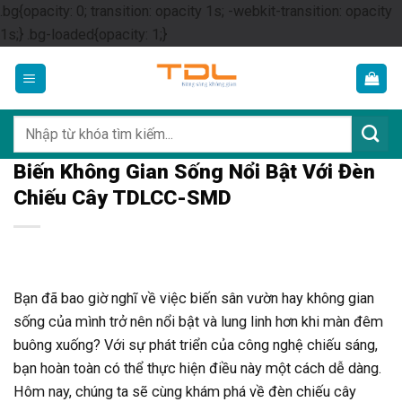
.bg{opacity: 0; transition: opacity 1s; -webkit-transition: opacity
Skip
1s;} .bg-loaded{opacity: 1;}
to
content
Tìm
kiếm:
Biến Không Gian Sống Nổi Bật Với Đèn
Chiếu Cây TDLCC-SMD
Bạn đã bao giờ nghĩ về việc biến sân vườn hay không gian
sống của mình trở nên nổi bật và lung linh hơn khi màn đêm
buông xuống? Với sự phát triển của công nghệ chiếu sáng,
bạn hoàn toàn có thể thực hiện điều này một cách dễ dàng.
Hôm nay, chúng ta sẽ cùng khám phá về đèn chiếu cây