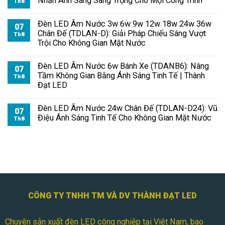
Nhấn Ánh Sáng Sang Trọng Cho Mọi Công Trình
Th8
Đèn LED Âm Nước 3w 6w 9w 12w 18w 24w 36w
07
Chân Đế (TDLAN-D): Giải Pháp Chiếu Sáng Vượt
Th8
Trội Cho Không Gian Mặt Nước
Đèn LED Âm Nước 6w Bánh Xe (TDANB6): Nâng
07
Tầm Không Gian Bằng Ánh Sáng Tinh Tế | Thành
Th8
Đạt LED
Đèn LED Âm Nước 24w Chân Đế (TDLAN-D24): Vũ
07
Điệu Ánh Sáng Tinh Tế Cho Không Gian Mặt Nước
Th8
CÔNG TY TNHH TM VÀ DV THÀNH ĐẠT LED
Chuyên sản xuất đèn LED công nghiệp tại Việt Nam, bao