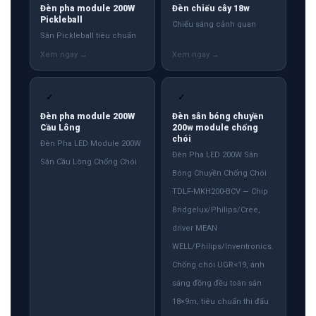
Đèn pha module 200W
Đèn chiếu cây 18w
Pickleball
Chiếu sáng cảnh quan
Sân Pickleball tiêu chuẩn
✓
✓
Đèn pha module 200W
Đèn sân bóng chuyền
Cầu Lông
200w module chống
chói
Đèn Pha LED Module 200W
Đèn Pha LED 200W Sân
Sân Cầu Lông Chống Chói
Bóng Chuyền Chống Chói
TDLF-MKH200-BCV — Chip
Bridgelux/Philips/Cree,
driver MEAN
WELL/Philips/Inventronics.
Chống chói UGR<19, ánh
sáng đồng đều toàn sân
18×9m, tiêu chuẩn thi đấu