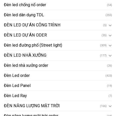
Đèn led chống nổ order
(54)
Đèn led dân dụng TDL
(255)
ĐÈN LED DỰ ÁN CÔNG TRÌNH
(5)
ĐÈN LED DỰ ÁN ODER
(35)
Đèn led đường phố (Street light)
(309)
ĐÈN LED NHÀ XƯỞNG
(177)
Đèn led nhà xưởng order
(26)
Đèn Led order
(423)
Đèn Led Panel
(19)
Đèn Led Ray
(7)
ĐÈN NĂNG LƯỢNG MẶT TRỜI
(166)
Đèn năng lượng mặt trời order