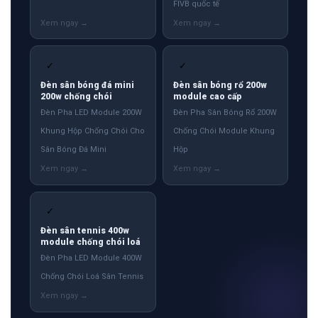
FIVB quốc tế
✓
✓
Đèn sân bóng đá mini
Đèn sân bóng rổ 200w
200w chống chói
module cao cấp
Đèn Pha LED Module 200W
Đèn Pha Sân Bóng Rổ 200W
Khung Hộp Chống Chói Cho
Chống Chói Module Khung
Sân Bóng Đá Mini
Hộp
✓
Đèn sân tennis 400w
module chống chói loá
Đèn Pha LED Module 400W
Chống Chói Loá Sân Tennis