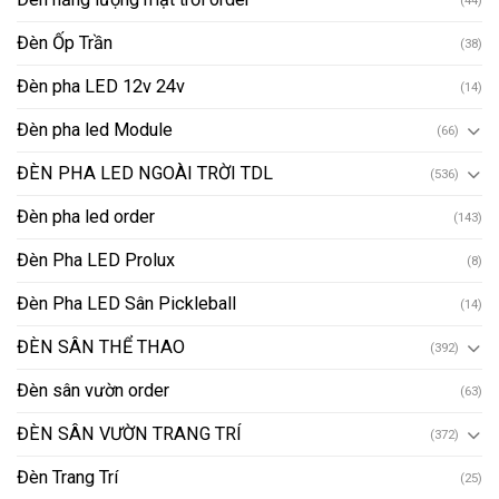
(44)
Đèn Ốp Trần
(38)
Đèn pha LED 12v 24v
(14)
Đèn pha led Module
(66)
ĐÈN PHA LED NGOÀI TRỜI TDL
(536)
Đèn pha led order
(143)
Đèn Pha LED Prolux
(8)
Đèn Pha LED Sân Pickleball
(14)
ĐÈN SÂN THỂ THAO
(392)
Đèn sân vườn order
(63)
ĐÈN SÂN VƯỜN TRANG TRÍ
(372)
Đèn Trang Trí
(25)