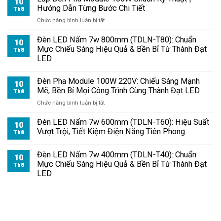
Mực Chiếu Sáng Hiệu Quả & Bền Bỉ Từ Thành Đạt
Th8
Module
LED
100W
Chuẩn
Đèn Pha Module 100W 220V: Chiếu Sáng Mạnh
Kỹ
10
Mẽ, Bền Bỉ Mọi Công Trình Cùng Thành Đạt LED
Thuật
Th8
|
ở
Chức năng bình luận bị tắt
Hướng
Đèn
Dẫn
Pha
Đèn LED Nấm 7w 600mm (TDLN-T60): Hiệu Suất
10
Từng
Module
Vượt Trội, Tiết Kiệm Điện Năng Tiên Phong
Th8
Bước
100W
Chi
220V:
Tiết
Đèn LED Nấm 7w 400mm (TDLN-T40): Chuẩn
Chiếu
10
Mực Chiếu Sáng Hiệu Quả & Bền Bỉ Từ Thành Đạt
Sáng
Th8
LED
Mạnh
Mẽ,
Bền
Bỉ
Mọi
Công
Trình
Cùng
Thành
CÔNG TY TNHH TM VÀ DV THÀNH ĐẠT LED
Đạt
LED