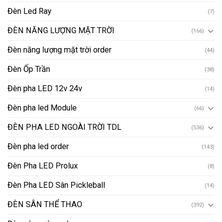
Đèn năng lượng mặt trời order
(44)
Đèn Ốp Trần
(38)
Đèn pha LED 12v 24v
(14)
Đèn pha led Module
(66)
ĐÈN PHA LED NGOÀI TRỜI TDL
(536)
Đèn pha led order
(143)
Đèn Pha LED Prolux
(8)
Đèn Pha LED Sân Pickleball
(14)
ĐÈN SÂN THỂ THAO
(392)
Đèn sân vườn order
(63)
ĐÈN SÂN VƯỜN TRANG TRÍ
(372)
Đèn Trang Trí
(25)