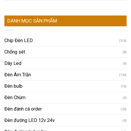
Chip Đèn LED
(316)
Chống sét
(8)
Dây Led
(4)
Đèn Âm Trần
(130)
Đèn bulb
(10)
Đèn Chùm
(4)
Đèn đánh cá order
(20)
Đèn đường LED 12v 24v
(0)
Đèn đường led order
(68)
Đèn Exit Và Sự Cố
(5)
Đèn LED 12V 24V
(15)