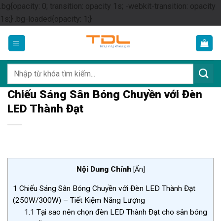
.bg{opacity: 0; transition: opacity 1s; -webkit-transition: opacity
Skip
1s;} .bg-loaded{opacity: 1;}
to
content
Tìm
kiếm:
Chiếu Sáng Sân Bóng Chuyền với Đèn
LED Thành Đạt
Nội Dung Chính
[
Ẩn
]
1
Chiếu Sáng Sân Bóng Chuyền với Đèn LED Thành Đạt
(250W/300W) – Tiết Kiệm Năng Lượng
1.1
Tại sao nên chọn đèn LED Thành Đạt cho sân bóng