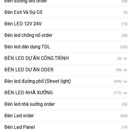
Đèn led chống nổ order
(54)
Đèn led dân dụng TDL
(255)
ĐÈN LED DỰ ÁN CÔNG TRÌNH
(5)
ĐÈN LED DỰ ÁN ODER
(35)
Đèn led đường phố (Street light)
(309)
ĐÈN LED NHÀ XƯỞNG
(177)
Đèn led nhà xưởng order
(26)
Đèn Led order
(423)
Đèn Led Panel
(19)
Đèn Led Ray
(7)
ĐÈN NĂNG LƯỢNG MẶT TRỜI
(166)