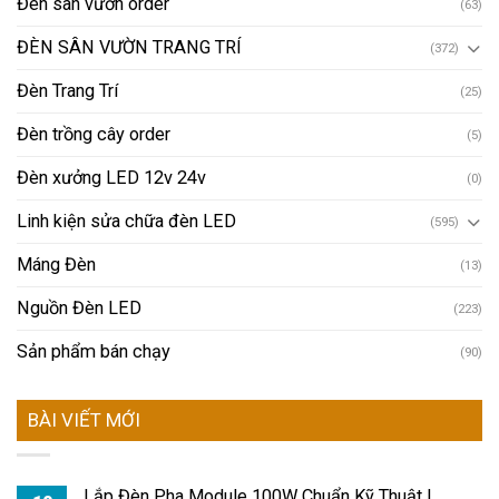
Đèn trồng cây order
(5)
Đèn xưởng LED 12v 24v
(0)
Linh kiện sửa chữa đèn LED
(595)
Máng Đèn
(13)
Nguồn Đèn LED
(223)
Sản phẩm bán chạy
(90)
BÀI VIẾT MỚI
Lắp Đèn Pha Module 100W Chuẩn Kỹ Thuật |
10
Hướng Dẫn Từng Bước Chi Tiết
Th8
ở
Chức năng bình luận bị tắt
Lắp
Đèn
Đèn LED Nấm 7w 800mm (TDLN-T80): Chuẩn
10
Pha