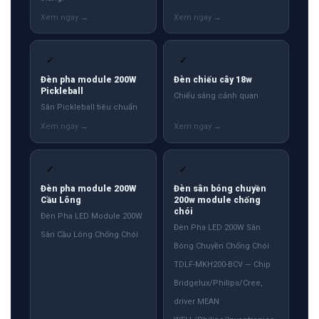
Đèn pha module 200W
Đèn chiếu cây 18w
Pickleball
Chiếu sáng cảnh quan
Sân Pickleball tiêu chuẩn
✓
✓
Đèn pha module 200W
Đèn sân bóng chuyền
Cầu Lông
200w module chống
chói
Đèn Pha LED Module 200W
Đèn Pha LED 200W Sân
Sân Cầu Lông Chống Chói
Bóng Chuyền Chống Chói
TDLF-MKH200-BCV — Chip
Bridgelux/Philips/Cree,
driver MEAN
WELL/Philips/Inventronics.
Chống chói UGR<19, ánh
sáng đồng đều toàn sân
18×9m, tiêu chuẩn thi đấu