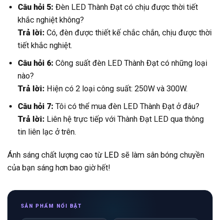
Câu hỏi 6:
Công suất đèn LED Thành Đạt có những loại
nào?
Trả lời:
Hiện có 2 loại công suất: 250W và 300W.
Câu hỏi 7:
Tôi có thể mua đèn LED Thành Đạt ở đâu?
Trả lời:
Liên hệ trực tiếp với Thành Đạt LED qua thông
tin liên lạc ở trên.
Ánh sáng chất lượng cao từ
LED
sẽ làm sân bóng chuyền
của bạn sáng hơn bao giờ hết!
SẢN PHẨM NỔI BẬT
✓
✓
Thành Đạt LED
Đèn Năng Lượng MT
Đèn LED chính hãng
Đèn Năng Lượng Mặt Trời