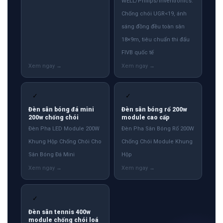
FIVB quốc tế
✓
✓
Đèn sân bóng đá mini
Đèn sân bóng rổ 200w
200w chống chói
module cao cấp
Đèn Pha LED Module 200W
Đèn Pha Sân Bóng Rổ 200W
Khung Hộp Chống Chói Cho
Chống Chói Module Khung
Sân Bóng Đá Mini
Hộp
✓
Đèn sân tennis 400w
module chống chói loá
Đèn Pha LED Module 400W
Chống Chói Loá Sân Tennis