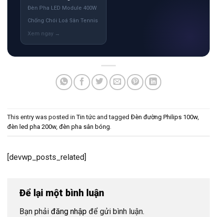
This entry was posted in
Tin tức
and tagged
Đèn đường Philips 100w
,
đèn led pha 200w
,
đèn pha sân bóng
.
[devwp_posts_related]
Để lại một bình luận
Bạn phải
đăng nhập
để gửi bình luận.
DANH MỤC SẢN PHẨM