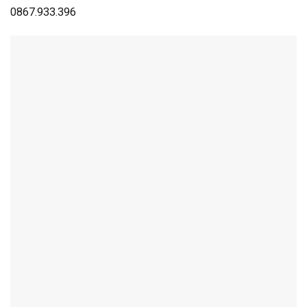
0867.933.396
Thông tin liên hệ Thành Đạt LED