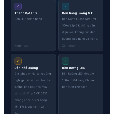
300W Lắp đặt không cần
điện lưới, không cần đào
đường, bảo hành 24 tháng.
✓
✓
Đèn Nhà Xưởng
Đèn Đường LED
Giải pháp chiếu sáng công
Đèn Đường LED Module
nghiệp thế hệ mới cho nhà
150W TD14 Sáng Chuẩn,
xưởng, kho bãi, nhà máy
Bền Vượt Thời Gian
sản xuất. Chip SMD 2835
chống chói, driver hãng
lớn, IP65, bảo hành 24
tháng.
✓
✓