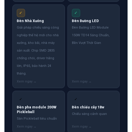
✓
✓
Đèn Nhà Xưởng
Đèn Đường LED
Giải pháp chiếu sáng công
Đèn Đường LED Module
nghiệp thế hệ mới cho nhà
150W TD14 Sáng Chuẩn,
xưởng, kho bãi, nhà máy
Bền Vượt Thời Gian
sản xuất. Chip SMD 2835
chống chói, driver hãng
lớn, IP65, bảo hành 24
tháng.
✓
✓
Đèn pha module 200W
Đèn chiếu cây 18w
Pickleball
Chiếu sáng cảnh quan
Sân Pickleball tiêu chuẩn