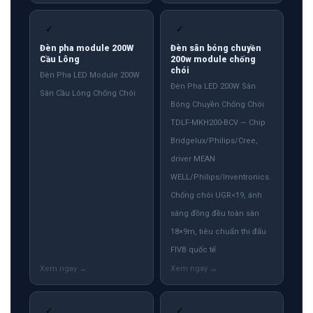
✓
✓
Đèn pha module 200W
Đèn sân bóng chuyền
Cầu Lông
200w module chống
chói
Đèn Pha LED Module 200W
Đèn Pha LED 200W Sân
Sân Cầu Lông Chống Chói
Bóng Chuyền Chống Chói
TDLF-MKH200-BCV — Chip
Bridgelux/Philips/Cree,
driver MEAN
WELL/Philips/Inventronics.
Chống chói UGR<19, ánh
sáng đồng đều toàn sân
18×9m, tiêu chuẩn thi đấu
FIVB quốc tế
✓
✓