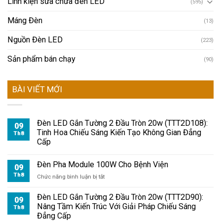
Linh kiện sửa chữa đèn LED
(595)
Máng Đèn
(13)
Nguồn Đèn LED
(223)
Sản phẩm bán chạy
(90)
BÀI VIẾT MỚI
Đèn LED Gắn Tường 2 Đầu Tròn 20w (TTT2D108):
09
Tinh Hoa Chiếu Sáng Kiến Tạo Không Gian Đẳng
Th8
Cấp
Đèn Pha Module 100W Cho Bệnh Viện
09
Th8
ở
Chức năng bình luận bị tắt
Đèn
Pha
Đèn LED Gắn Tường 2 Đầu Tròn 20w (TTT2D90):
09
Module
Nâng Tầm Kiến Trúc Với Giải Pháp Chiếu Sáng
Th8
100W
Đẳng Cấp
Cho