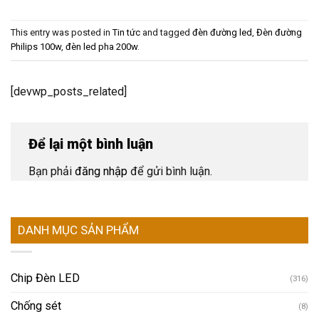
This entry was posted in
Tin tức
and tagged
đèn đường led
,
Đèn đường
Philips 100w
,
đèn led pha 200w
.
[devwp_posts_related]
Để lại một bình luận
Bạn phải
đăng nhập
để gửi bình luận.
DANH MỤC SẢN PHẨM
Chip Đèn LED
(316)
Chống sét
(8)