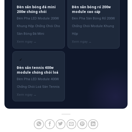
Đèn sân bóng đá mini
Đèn sân bóng rổ 200w
200w chống chói
module cao cấp
Đèn Pha LED Module 200W
Đèn Pha Sân Bóng Rổ 200W
Khung Hộp Chống Chói Cho
Chống Chói Module Khung
Sân Bóng Đá Mini
Hộp
✓
Đèn sân tennis 400w
module chống chói loá
Đèn Pha LED Module 400W
Chống Chói Loá Sân Tennis