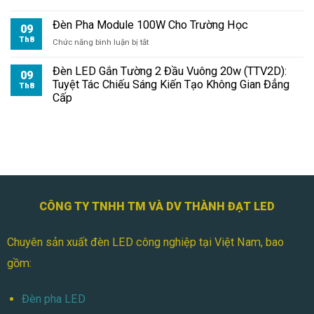
Bệnh
Đèn Pha Module 100W Cho Trường Học
Viện
09
Th8
ở
Chức năng bình luận bị tắt
Đèn
Pha
Đèn LED Gắn Tường 2 Đầu Vuông 20w (TTV2D):
09
Module
Tuyệt Tác Chiếu Sáng Kiến Tạo Không Gian Đẳng
Th8
100W
Cấp
Cho
Trường
Học
CÔNG TY TNHH TM VÀ DV THÀNH ĐẠT LED
Chuyên sản xuất đèn LED công nghiệp tại Việt Nam, bao
gồm:
Đèn pha LED