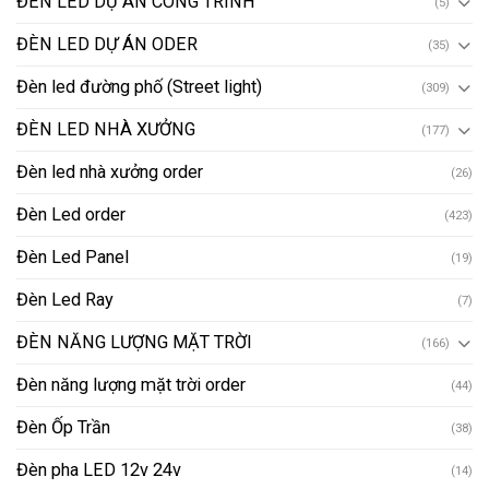
ĐÈN LED DỰ ÁN CÔNG TRÌNH
(5)
ĐÈN LED DỰ ÁN ODER
(35)
Đèn led đường phố (Street light)
(309)
ĐÈN LED NHÀ XƯỞNG
(177)
Đèn led nhà xưởng order
(26)
Đèn Led order
(423)
Đèn Led Panel
(19)
Đèn Led Ray
(7)
ĐÈN NĂNG LƯỢNG MẶT TRỜI
(166)
Đèn năng lượng mặt trời order
(44)
Đèn Ốp Trần
(38)
Đèn pha LED 12v 24v
(14)