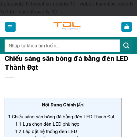
.bg{opacity: 0; transition: opacity 1s; -webkit-transition: opacity
Skip
1s;} .bg-loaded{opacity: 1;}
to
content
Tìm
kiếm:
Chiếu sáng sân bóng đá bằng đèn LED
Thành Đạt
Nội Dung Chính
[
Ẩn
]
1
Chiếu sáng sân bóng đá bằng đèn LED Thành Đạt
1.1
Lựa chọn đèn LED phù hợp
1.2
Lắp đặt hệ thống đèn LED