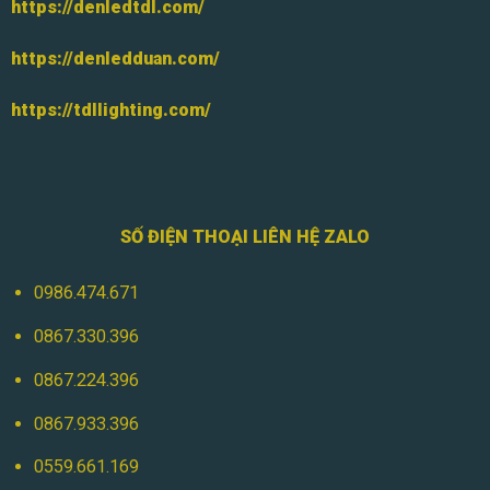
https://denledtdl.com/
https://denledduan.com/
https://tdllighting.com/
SỐ ĐIỆN THOẠI LIÊN HỆ ZALO
0986.474.671
0867.330.396
0867.224.396
0867.933.396
0559.661.169