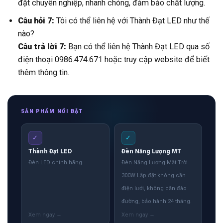
đặt chuyên nghiệp, nhanh chóng, đảm bảo chất lượng.
Câu hỏi 7:
Tôi có thể liên hệ với Thành Đạt LED như thế
nào?
Câu trả lời 7:
Bạn có thể liên hệ Thành Đạt LED qua số
điện thoại 0986.474.671 hoặc truy cập website để biết
thêm thông tin.
SẢN PHẨM NỔI BẬT
✓
✓
Thành Đạt LED
Đèn Năng Lượng MT
Đèn LED chính hãng
Đèn Năng Lượng Mặt Trời
300W Lắp đặt không cần
điện lưới, không cần đào
đường, bảo hành 24 tháng.