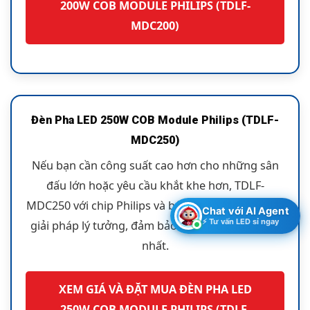
200W COB MODULE PHILIPS (TDLF-
MDC200)
Đèn Pha LED 250W COB Module Philips (TDLF-
MDC250)
Nếu bạn cần công suất cao hơn cho những sân
đấu lớn hoặc yêu cầu khắt khe hơn, TDLF-
MDC250 với chip Philips và bộ nguồn Meanwell là
Chat với AI Agent
⚡ Tư vấn LED sỉ ngay
giải pháp lý tưởng, đảm bảo mọi tiêu chuẩn cao
nhất.
XEM GIÁ VÀ ĐẶT MUA ĐÈN PHA LED
250W COB MODULE PHILIPS (TDLF-