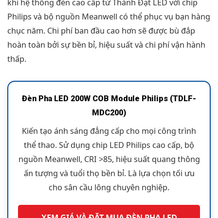
khi hệ thống đèn cao cấp từ Thành Đạt LED với chip
Philips và bộ nguồn Meanwell có thể phục vụ bạn hàng
chục năm. Chi phí ban đầu cao hơn sẽ được bù đắp
hoàn toàn bởi sự bền bỉ, hiệu suất và chi phí vận hành
thấp.
Đèn Pha LED 200W COB Module Philips (TDLF-
MDC200)
Kiến tạo ánh sáng đẳng cấp cho mọi công trình
thể thao. Sử dụng chip LED Philips cao cấp, bộ
nguồn Meanwell, CRI >85, hiệu suất quang thông
ấn tượng và tuổi thọ bền bỉ. Là lựa chọn tối ưu
cho sân cầu lông chuyên nghiệp.
XEM GIÁ VÀ ĐẶT MUA ĐÈN PHA LED