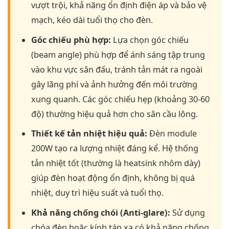
vượt trội, khả năng ổn định điện áp và bảo vệ
mạch, kéo dài tuổi thọ cho đèn.
Góc chiếu phù hợp:
Lựa chọn góc chiếu
(beam angle) phù hợp để ánh sáng tập trung
vào khu vực sân đấu, tránh tản mát ra ngoài
gây lãng phí và ảnh hưởng đến môi trường
xung quanh. Các góc chiếu hẹp (khoảng 30-60
độ) thường hiệu quả hơn cho sân cầu lông.
Thiết kế tản nhiệt hiệu quả:
Đèn module
200W tạo ra lượng nhiệt đáng kể. Hệ thống
tản nhiệt tốt (thường là heatsink nhôm dày)
giúp đèn hoạt động ổn định, không bị quá
nhiệt, duy trì hiệu suất và tuổi thọ.
Khả năng chống chói (Anti-glare):
Sử dụng
chóa đèn hoặc kính tán xạ có khả năng chống