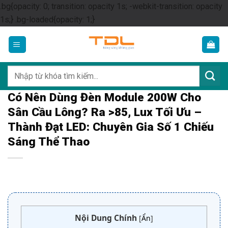
.bg{opacity: 0; transition: opacity 1s; -webkit-transition: opacity
Skip
1s;} .bg-loaded{opacity: 1;}
to
content
Tìm
kiếm:
Có Nên Dùng Đèn Module 200W Cho
Sân Cầu Lông? Ra >85, Lux Tối Ưu –
Thành Đạt LED: Chuyên Gia Số 1 Chiếu
Sáng Thể Thao
Nội Dung Chính
[
Ẩn
]