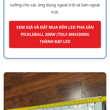
tưởng cho các ứng dụng ngoài trời và bán ngoài
trời.
XEM GIÁ VÀ ĐẶT MUA ĐÈN LED PHA SÂN
PICKLEBALL 200W (TDLF-MKH200N)
THÀNH ĐẠT LED