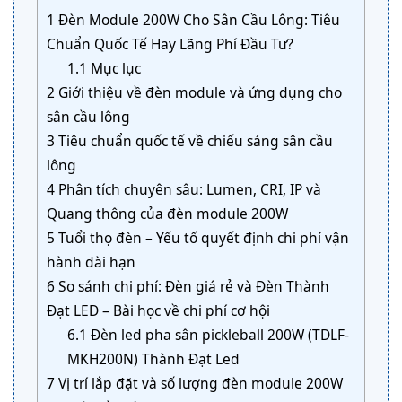
1
Đèn Module 200W Cho Sân Cầu Lông: Tiêu
Chuẩn Quốc Tế Hay Lãng Phí Đầu Tư?
1.1
Mục lục
2
Giới thiệu về đèn module và ứng dụng cho
sân cầu lông
3
Tiêu chuẩn quốc tế về chiếu sáng sân cầu
lông
4
Phân tích chuyên sâu: Lumen, CRI, IP và
Quang thông của đèn module 200W
5
Tuổi thọ đèn – Yếu tố quyết định chi phí vận
hành dài hạn
6
So sánh chi phí: Đèn giá rẻ và Đèn Thành
Đạt LED – Bài học về chi phí cơ hội
6.1
Đèn led pha sân pickleball 200W (TDLF-
MKH200N) Thành Đạt Led
7
Vị trí lắp đặt và số lượng đèn module 200W