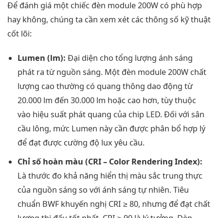
Để đánh giá một chiếc đèn module 200W có phù hợp
hay không, chúng ta cần xem xét các thông số kỹ thuật
cốt lõi:
Lumen (lm):
Đại diện cho tổng lượng ánh sáng
phát ra từ nguồn sáng. Một đèn module 200W chất
lượng cao thường có quang thông dao động từ
20.000 lm đến 30.000 lm hoặc cao hơn, tùy thuộc
vào hiệu suất phát quang của chip LED. Đối với sân
cầu lông, mức Lumen này cần được phân bổ hợp lý
để đạt được cường độ lux yêu cầu.
Chỉ số hoàn màu (CRI – Color Rendering Index):
Là thước đo khả năng hiển thị màu sắc trung thực
của nguồn sáng so với ánh sáng tự nhiên. Tiêu
chuẩn BWF khuyến nghị CRI ≥ 80, nhưng để đạt chất
lượng thi đấu tốt nhất, CRI ≥ 90 là lý tưởng. Đèn