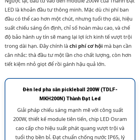
Ngược lại, đầu tư vào đèn module 200W của Thành Đạt
LED là khoản đầu tư thông minh. Mặc dù chi phí ban
đầu có thể cao hơn một chút, nhưng tuổi thọ dài, hiệu
suất chiếu sáng ổn định, chỉ số hoàn màu cao, và chế
độ bảo hành uy tín sẽ mang lại lợi ích kinh tế vượt trội
trong dài hạn. Đây chính là
chi phí cơ hội
mà bạn cần
cân nhắc: thà đầu tư một lần cho chất lượng, còn hơn
tiết kiệm nhỏ giọt để rồi gánh hậu quả lớn.
Đèn led pha sân pickleball 200W (TDLF-
MKH200N) Thành Đạt Led
Giải pháp chiếu sáng mạnh mẽ với công suất
200W, thiết kế module tiên tiến, chip LED Osram
cao cấp cho hiệu suất phát quang vượt trội và
tuổi thọ bền bỉ. Đạt chuẩn chống nước IP65, lý