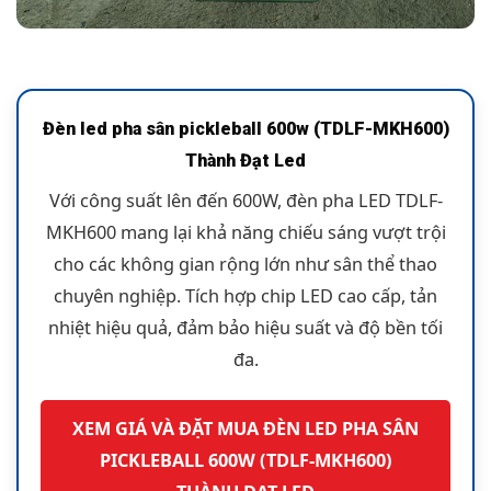
Đèn led pha sân pickleball 600w (TDLF-MKH600)
Thành Đạt Led
Với công suất lên đến 600W, đèn pha LED TDLF-
MKH600 mang lại khả năng chiếu sáng vượt trội
cho các không gian rộng lớn như sân thể thao
chuyên nghiệp. Tích hợp chip LED cao cấp, tản
nhiệt hiệu quả, đảm bảo hiệu suất và độ bền tối
đa.
XEM GIÁ VÀ ĐẶT MUA ĐÈN LED PHA SÂN
PICKLEBALL 600W (TDLF-MKH600)