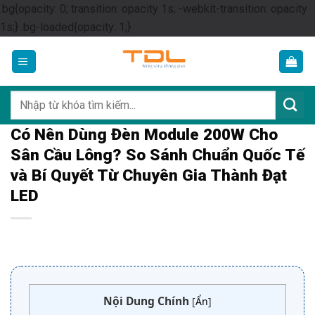
.bg{opacity: 0; transition: opacity 1s; -webkit-transition: opacity
Skip
1s;} .bg-loaded{opacity: 1;}
to
content
Tìm
kiếm:
Có Nên Dùng Đèn Module 200W Cho
Sân Cầu Lông? So Sánh Chuẩn Quốc Tế
và Bí Quyết Từ Chuyên Gia Thành Đạt
LED
Nội Dung Chính
[
Ẩn
]