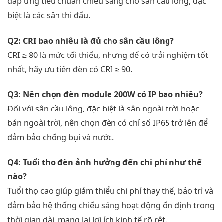
đáp ứng tiêu chuẩn chiếu sáng cho sân cầu lông, đặc
biệt là các sân thi đấu.
Q2: CRI bao nhiêu là đủ cho sân cầu lông?
CRI ≥ 80 là mức tối thiểu, nhưng để có trải nghiệm tốt
nhất, hãy ưu tiên đèn có CRI ≥ 90.
Q3: Nên chọn đèn module 200W có IP bao nhiêu?
Đối với sân cầu lông, đặc biệt là sân ngoài trời hoặc
bán ngoài trời, nên chọn đèn có chỉ số IP65 trở lên để
đảm bảo chống bụi và nước.
Q4: Tuổi thọ đèn ảnh hưởng đến chi phí như thế
nào?
Tuổi thọ cao giúp giảm thiểu chi phí thay thế, bảo trì và
đảm bảo hệ thống chiếu sáng hoạt động ổn định trong
thời gian dài, mang lại lợi ích kinh tế rõ rệt.