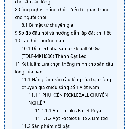
cho sân cầu lông
8
Công nghệ chống chói – Yếu tố quan trọng
cho người chơi
8.1
Bí mật từ chuyên gia
9
Sơ đồ đấu nối và hướng dẫn lắp đặt chi tiết
10
Câu hỏi thường gặp
10.1
Đèn led pha sân pickleball 600w
(TDLF-MKH600) Thành Đạt Led
11
Kết luận: Lựa chọn thông minh cho sân cầu
lông của bạn
11.1
Nâng tầm sân cầu lông của bạn cùng
chuyên gia chiếu sáng số 1 Việt Nam!
11.1.1
PHỤ KIỆN PICKLEBALL CHUYÊN
NGHIỆP
11.1.1.1
Vợt Facolos Ballet Royal
11.1.1.2
Vợt Facolos Elite X Limited
11.2
Sản phẩm nổi bật