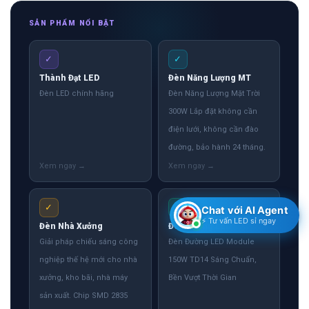
SẢN PHẨM NỔI BẬT
✓
✓
Thành Đạt LED
Đèn Năng Lượng MT
Đèn LED chính hãng
Đèn Năng Lượng Mặt Trời
300W Lắp đặt không cần
điện lưới, không cần đào
đường, bảo hành 24 tháng.
✓
✓
Chat với AI Agent
⚡ Tư vấn LED sỉ ngay
Đèn Nhà Xưởng
Đèn Đường LED
Giải pháp chiếu sáng công
Đèn Đường LED Module
nghiệp thế hệ mới cho nhà
150W TD14 Sáng Chuẩn,
xưởng, kho bãi, nhà máy
Bền Vượt Thời Gian
sản xuất. Chip SMD 2835