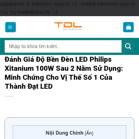
.bg{opacity: 0; transition: opacity 1s; -webkit-transition: opacity
Skip
1s;} .bg-loaded{opacity: 1;}
to
content
Tìm
kiếm:
Đánh Giá Độ Bền Đèn LED Philips
Xitanium 100W Sau 2 Năm Sử Dụng:
Minh Chứng Cho Vị Thế Số 1 Của
Thành Đạt LED
Nội Dung Chính
[
Ẩn
]