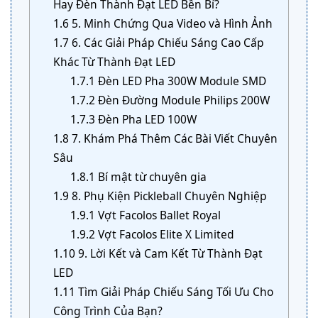
Hay Đèn Thành Đạt LED Bền Bỉ?
1.6
5. Minh Chứng Qua Video và Hình Ảnh
1.7
6. Các Giải Pháp Chiếu Sáng Cao Cấp
Khác Từ Thành Đạt LED
1.7.1
Đèn LED Pha 300W Module SMD
1.7.2
Đèn Đường Module Philips 200W
1.7.3
Đèn Pha LED 100W
1.8
7. Khám Phá Thêm Các Bài Viết Chuyên
Sâu
1.8.1
Bí mật từ chuyên gia
1.9
8. Phụ Kiện Pickleball Chuyên Nghiệp
1.9.1
Vợt Facolos Ballet Royal
1.9.2
Vợt Facolos Elite X Limited
1.10
9. Lời Kết và Cam Kết Từ Thành Đạt
LED
1.11
Tìm Giải Pháp Chiếu Sáng Tối Ưu Cho
Công Trình Của Bạn?