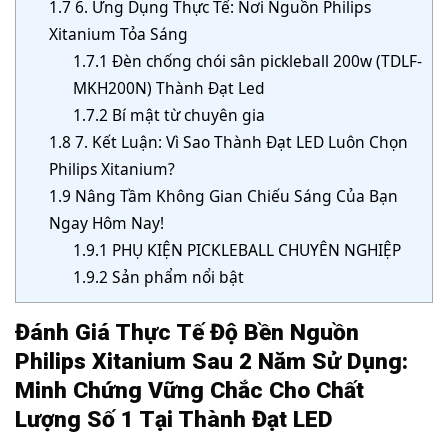
1.7
6. Ứng Dụng Thực Tế: Nơi Nguồn Philips
Xitanium Tỏa Sáng
1.7.1
Đèn chống chói sân pickleball 200w (TDLF-
MKH200N) Thành Đạt Led
1.7.2
Bí mật từ chuyên gia
1.8
7. Kết Luận: Vì Sao Thành Đạt LED Luôn Chọn
Philips Xitanium?
1.9
Nâng Tầm Không Gian Chiếu Sáng Của Bạn
Ngay Hôm Nay!
1.9.1
PHỤ KIỆN PICKLEBALL CHUYÊN NGHIỆP
1.9.2
Sản phẩm nổi bật
Đánh Giá Thực Tế Độ Bền Nguồn
Philips Xitanium Sau 2 Năm Sử Dụng:
Minh Chứng Vững Chắc Cho Chất
Lượng Số 1 Tại Thành Đạt LED