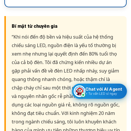
Bí mật từ chuyên gia
“Khi nói đến độ bền và hiệu suất của hệ thống
chiếu sáng LED, nguồn điện là yếu tố thường bị
xem nhẹ nhưng lại quyết định đến 80% tuổi thọ
của cả bộ đèn. Tôi đã chứng kiến nhiều dự án
gặp phải vấn đề về đèn LED nhấp nháy, suy giảm
quang thông nhanh chóng, hoặc thậm chí là
chập cháy chỉ sau một thời gian ngắn sử dụng,
Chat với AI Agent
⚡ Tư vấn LED sỉ ngay
và nguyên nhân gốc rễ phần lớn đến từ việc sử
dụng các loại nguồn giá rẻ, không rõ nguồn gốc,
không đạt tiêu chuẩn. Với kinh nghiệm 20 năm
trong ngành chiếu sáng, tôi luôn khuyên khách
hàng của mình ưu tiên những thương hiệu uy tín