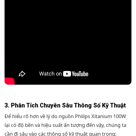
3. Phân Tích Chuyên Sâu Thông Số Kỹ Thuật
Để hiểu rõ hơn về lý do nguồn Philips Xitanium 100W
lại có độ bền và hiệu suất ấn tượng đến vậy, chúng ta
cần đi sâu vào các thông số kỹ thuật quan trọng: