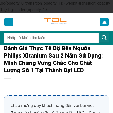
.bg{opacity: 0; transition: opacity 1s; -webkit-transition: opacity
Skip
1s;} .bg-loaded{opacity: 1;}
to
content
Tìm
kiếm:
Đánh Giá Thực Tế Độ Bền Nguồn
Philips Xitanium Sau 2 Năm Sử Dụng:
Minh Chứng Vững Chắc Cho Chất
Lượng Số 1 Tại Thành Đạt LED
Chào mừng quý khách hàng đến với bài viết
đánh giá chuyên sâu từ Thành Đạt LED – Đơn vị