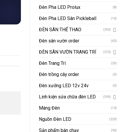
Đèn Pha LED Prolux
(8)
Đèn Pha LED Sân Pickleball
(14)
ĐÈN SÂN THỂ THAO
(392)
Đèn sân vườn order
(63)
ĐÈN SÂN VƯỜN TRANG TRÍ
(372)
Đèn Trang Trí
(25)
Đèn trồng cây order
(5)
Đèn xưởng LED 12v 24v
(0)
Linh kiện sửa chữa đèn LED
(595)
Máng Đèn
(13)
Nguồn Đèn LED
(223)
Sản phẩm bán chạy
(90)