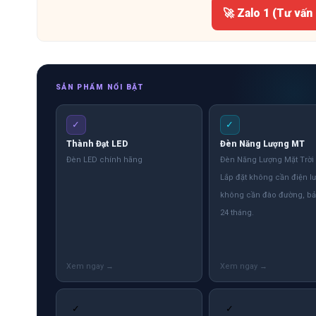
🚀 Zalo 1 (Tư vấn
SẢN PHẨM NỔI BẬT
✓
✓
Thành Đạt LED
Đèn Năng Lượng MT
Đèn LED chính hãng
Đèn Năng Lượng Mặt Trời
Lắp đặt không cần điện lư
không cần đào đường, b
24 tháng.
✓
✓