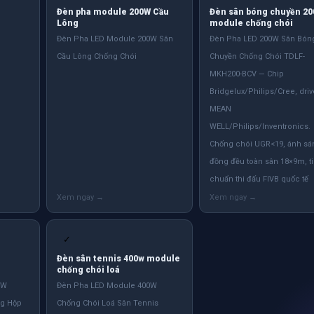
Đèn pha module 200W Cầu
Đèn sân bóng chuyền 2
Lông
module chống chói
Đèn Pha LED Module 200W Sân
Đèn Pha LED 200W Sân Bón
Cầu Lông Chống Chói
Chuyền Chống Chói TDLF-
MKH200-BCV — Chip
Bridgelux/Philips/Cree, driv
MEAN
WELL/Philips/Inventronics.
Chống chói UGR<19, ánh sá
đồng đều toàn sân 18×9m, t
chuẩn thi đấu FIVB quốc tế
✓
Đèn sân tennis 400w module
chống chói loá
0W
Đèn Pha LED Module 400W
g Hộp
Chống Chói Loá Sân Tennis