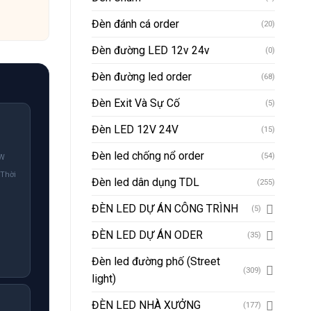
Đèn đánh cá order
(20)
Đèn đường LED 12v 24v
(0)
Đèn đường led order
(68)
Đèn Exit Và Sự Cố
(5)
Đèn LED 12V 24V
(15)
Đèn led chống nổ order
(54)
0W
 Thời
Đèn led dân dụng TDL
(255)
ĐÈN LED DỰ ÁN CÔNG TRÌNH
(5)
ĐÈN LED DỰ ÁN ODER
(35)
Đèn led đường phố (Street
(309)
light)
ĐÈN LED NHÀ XƯỞNG
(177)