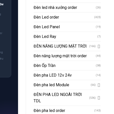
00w
Đèn led nhà xưởng order
(26)
g
Đèn Led order
(423)
Đèn Led Panel
(19)
er
Đèn Led Ray
(7)
ĐÈN NĂNG LƯỢNG MẶT TRỜI
(166)
ng
Đèn năng lượng mặt trời order
(44)
iêu
Đèn Ốp Trần
(38)
Đèn pha LED 12v 24v
(14)
Đèn pha led Module
(66)
ĐÈN PHA LED NGOÀI TRỜI
(536)
TDL
Đèn pha led order
(143)