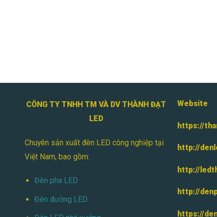
Website
CÔNG TY TNHH TM VÀ DV THÀNH ĐẠT
LED
https://th
Chuyên sản xuất đèn LED công nghiệp tại
http://den
Việt Nam, bao gồm:
http://led
Đèn pha LED
http://den
Đèn đường LED
https://de