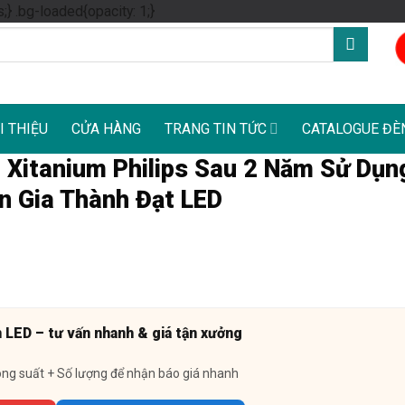
Skip
s;} .bg-loaded{opacity: 1;}
to
content
I THIỆU
CỬA HÀNG
TRANG TIN TỨC
CATALOGUE ĐÈ
 Xitanium Philips Sau 2 Năm Sử Dụn
n Gia Thành Đạt LED
n LED – tư vấn nhanh & giá tận xưởng
ông suất + Số lượng để nhận báo giá nhanh