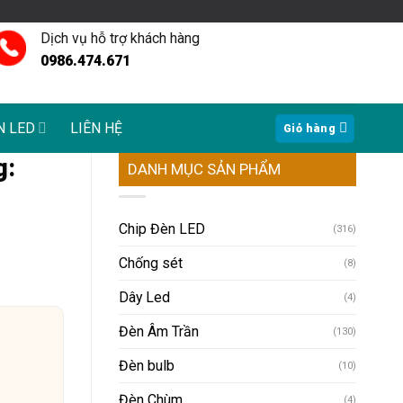
Dịch vụ hỗ trợ khách hàng
0986.474.671
N LED
LIÊN HỆ
Giỏ hàng
g:
DANH MỤC SẢN PHẨM
Chip Đèn LED
(316)
Chống sét
(8)
Dây Led
(4)
Đèn Âm Trần
(130)
Đèn bulb
(10)
Đèn Chùm
(4)