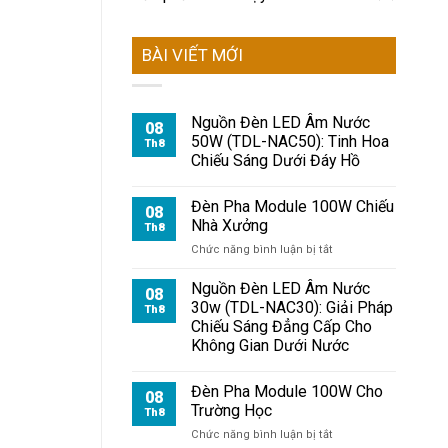
BÀI VIẾT MỚI
Nguồn Đèn LED Âm Nước
08
50W (TDL-NAC50): Tinh Hoa
Th8
Chiếu Sáng Dưới Đáy Hồ
Đèn Pha Module 100W Chiếu
08
Nhà Xưởng
Th8
ở
Chức năng bình luận bị tắt
Đèn
Pha
Nguồn Đèn LED Âm Nước
08
Module
30w (TDL-NAC30): Giải Pháp
Th8
100W
Chiếu Sáng Đẳng Cấp Cho
Chiếu
Không Gian Dưới Nước
Nhà
Xưởng
Đèn Pha Module 100W Cho
08
Trường Học
Th8
ở
Chức năng bình luận bị tắt