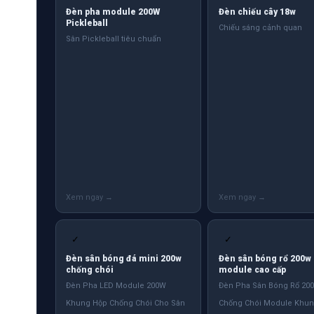
Đèn pha module 200W
Đèn chiếu cây 18w
Pickleball
Chiếu sáng cảnh quan
Sân Pickleball tiêu chuẩn
✓
✓
Đèn sân bóng đá mini 200w
Đèn sân bóng rổ 200w
chống chói
module cao cấp
Đèn Pha LED Module 200W
Đèn Pha Sân Bóng Rổ 20
Khung Hộp Chống Chói Cho Sân
Chống Chói Module Khun