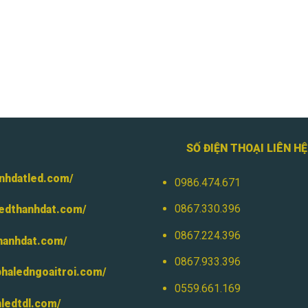
SỐ ĐIỆN THOẠI LIÊN H
anhdatled.com/
0986.474.671
0867.330.396
ledthanhdat.com/
0867.224.396
thanhdat.com/
0867.933.396
phaledngoaitroi.com/
0559.661.169
nledtdl.com/