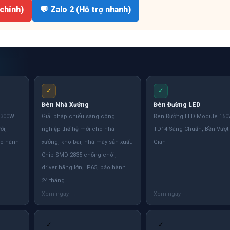
 chính)
💬 Zalo 2 (Hỗ trợ nhanh)
✓
✓
Đèn Nhà Xưởng
Đèn Đường LED
 300W
Giải pháp chiếu sáng công
Đèn Đường LED Module 15
ới,
nghiệp thế hệ mới cho nhà
TD14 Sáng Chuẩn, Bền Vượt
ảo hành
xưởng, kho bãi, nhà máy sản xuất.
Gian
Chip SMD 2835 chống chói,
driver hãng lớn, IP65, bảo hành
24 tháng.
✓
✓