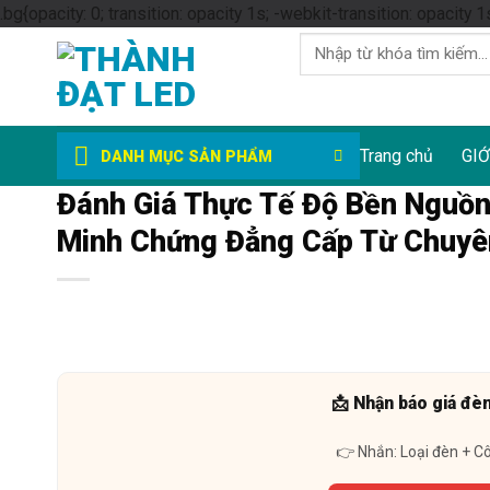
.bg{opacity: 0; transition: opacity 1s; -webkit-transition: opacity 1
Tìm
kiếm:
Trang chủ
GIỚ
DANH MỤC SẢN PHẨM
Đánh Giá Thực Tế Độ Bền Nguồn
Minh Chứng Đẳng Cấp Từ Chuyê
📩 Nhận báo giá đè
👉 Nhắn: Loại đèn + C