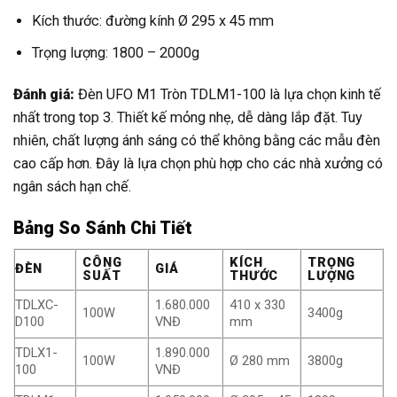
Kích thước: đường kính Ø 295 x 45 mm
Trọng lượng: 1800 – 2000g
Đánh giá:
Đèn UFO M1 Tròn TDLM1-100 là lựa chọn kinh tế
nhất trong top 3. Thiết kế mỏng nhẹ, dễ dàng lắp đặt. Tuy
nhiên, chất lượng ánh sáng có thể không bằng các mẫu đèn
cao cấp hơn. Đây là lựa chọn phù hợp cho các nhà xưởng có
ngân sách hạn chế.
Bảng So Sánh Chi Tiết
CÔNG
KÍCH
TRỌNG
ĐÈN
GIÁ
SUẤT
THƯỚC
LƯỢNG
TDLXC-
1.680.000
410 x 330
100W
3400g
D100
VNĐ
mm
TDLX1-
1.890.000
100W
Ø 280 mm
3800g
100
VNĐ