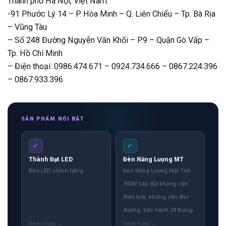
Thành phố Hà Nội, Việt Nam.
-91 Phước Lý 14 – P. Hòa Minh – Q. Liên Chiểu – Tp. Bà Rịa
– Vũng Tàu
– Số 248 Đường Nguyễn Văn Khối – P.9 – Quận Gò Vấp –
Tp. Hồ Chí Minh
– Điện thoại: 0986.474.671 – 0924.734.666 – 0867.224.396
– 0867.933.396
SẢN PHẨM NỔI BẬT
✓
✓
Thành Đạt LED
Đèn Năng Lượng MT
Đèn LED chính hãng
Đèn Năng Lượng Mặt Trời
300W Lắp đặt không cần
điện lưới, không cần đào
đường, bảo hành 24 tháng.