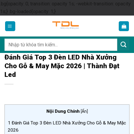
.bg{opacity: 0; transition: opacity 1s; -webkit-transition: opacity
Skip
1s;} .bg-loaded{opacity: 1;}
to
content
Tìm
kiếm:
Đánh Giá Top 3 Đèn LED Nhà Xưởng
Cho Gỗ & May Mặc 2026 | Thành Đạt
Led
Nội Dung Chính
[
Ẩn
]
1
Đánh Giá Top 3 Đèn LED Nhà Xưởng Cho Gỗ & May Mặc
2026