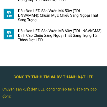
Đầu Đèn LED Sân Vườn M4 50w (TDL-
09
DNSVMM4): Chuẩn Mực Chiếu Sáng Ngoại Thất
Th8
Sang Trọng
Đầu Đèn LED Sân Vườn M3 60w (TDL-NSVKCM3):
09
Đỉnh Cao Chiếu Sáng Ngoại Thất Sang Trọng Từ
Th8
Thành Đạt LED
CÔNG TY TNHH TM VÀ DV THÀNH ĐẠT LED
Chuyên sản xuất đèn LED công nghiệp tại Việt Nam, bao
gồm: