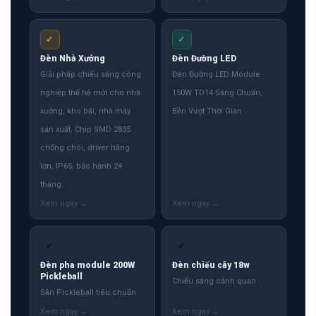
✓
✓
Đèn Nhà Xưởng
Đèn Đường LED
Giải pháp chiếu sáng công
Đèn Đường LED Module
nghiệp thế hệ mới cho nhà
150W TD14 Sáng Chuẩn,
xưởng, kho bãi, nhà máy
Bền Vượt Thời Gian
sản xuất. Chip SMD 2835
chống chói, driver hãng
lớn, IP65, bảo hành 24
tháng.
✓
✓
Đèn pha module 200W
Đèn chiếu cây 18w
Pickleball
Chiếu sáng cảnh quan
Sân Pickleball tiêu chuẩn