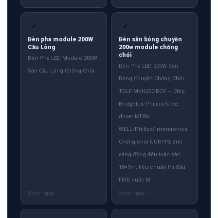
✓
✓
Đèn pha module 200W
Đèn sân bóng chuyền
Cầu Lông
200w module chống
chói
Đèn Pha LED Module 200W
Đèn Pha LED 200W Sân
Sân Cầu Lông Chống Chói
Bóng Chuyền Chống Chói
TDLF-MKH200-BCV — Chip
Bridgelux/Philips/Cree,
driver MEAN
WELL/Philips/Inventronics.
Chống chói UGR<19, ánh
sáng đồng đều toàn sân
18×9m, tiêu chuẩn thi đấu
FIVB quốc tế