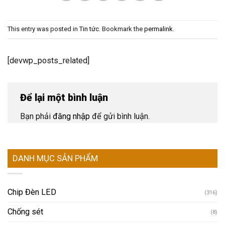
This entry was posted in
Tin tức
. Bookmark the
permalink
.
[devwp_posts_related]
Để lại một bình luận
Bạn phải
đăng nhập
để gửi bình luận.
DANH MỤC SẢN PHẨM
Chip Đèn LED
(316)
Chống sét
(8)