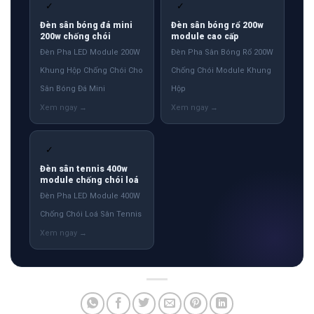
✓
✓
Đèn sân bóng đá mini
Đèn sân bóng rổ 200w
200w chống chói
module cao cấp
Đèn Pha LED Module 200W
Đèn Pha Sân Bóng Rổ 200W
Khung Hộp Chống Chói Cho
Chống Chói Module Khung
Sân Bóng Đá Mini
Hộp
✓
Đèn sân tennis 400w
module chống chói loá
Đèn Pha LED Module 400W
Chống Chói Loá Sân Tennis