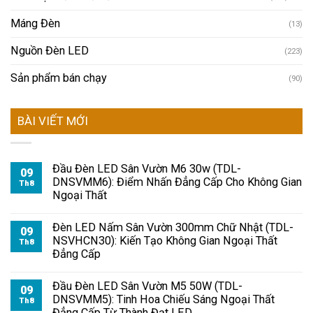
Máng Đèn
(13)
Nguồn Đèn LED
(223)
Sản phẩm bán chạy
(90)
BÀI VIẾT MỚI
Đầu Đèn LED Sân Vườn M6 30w (TDL-
09
DNSVMM6): Điểm Nhấn Đẳng Cấp Cho Không Gian
Th8
Ngoại Thất
Đèn LED Nấm Sân Vườn 300mm Chữ Nhật (TDL-
09
NSVHCN30): Kiến Tạo Không Gian Ngoại Thất
Th8
Đẳng Cấp
Đầu Đèn LED Sân Vườn M5 50W (TDL-
09
DNSVMM5): Tinh Hoa Chiếu Sáng Ngoại Thất
Th8
Đẳng Cấp Từ Thành Đạt LED