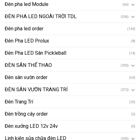
Đèn pha led Module
(66)
ĐÈN PHA LED NGOÀI TRỜI TDL
(536)
Đèn pha led order
(143)
Đèn Pha LED Prolux
(8)
Đèn Pha LED Sân Pickleball
(14)
ĐÈN SÂN THỂ THAO
(392)
Đèn sân vườn order
(63)
ĐÈN SÂN VƯỜN TRANG TRÍ
(372)
Đèn Trang Trí
(25)
Đèn trồng cây order
(5)
Đèn xưởng LED 12v 24v
(0)
Linh kiện sửa chữa đèn LED
(595)